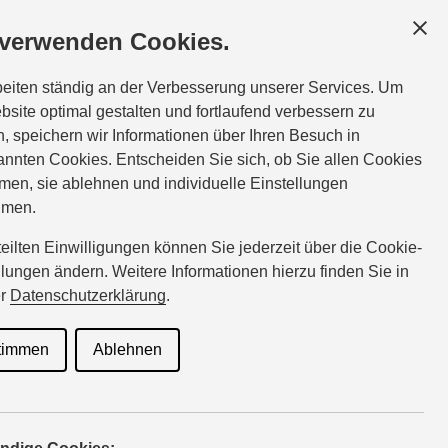
DEN
SERVICE
ÜBER UNS
 verwenden Cookies.
Tel.:
08431-43927
beiten ständig an der Verbesserung unserer Services. Um
amor@suzuki-handel.de
bsite optimal gestalten und fortlaufend verbessern zu
, speichern wir Informationen über Ihren Besuch in
nnten Cookies. Entscheiden Sie sich, ob Sie allen Cookies
CSTAR
men, sie ablehnen und individuelle Einstellungen
hmen.
rteilten Einwilligungen können Sie jederzeit über die Cookie-
llungen ändern. Weitere Informationen hierzu finden Sie in
y Suzuki
er
Datenschutzerklärung
.
timmen
Ablehnen
alität auch bei Schutz und Pflege. ECSTAR ist die von