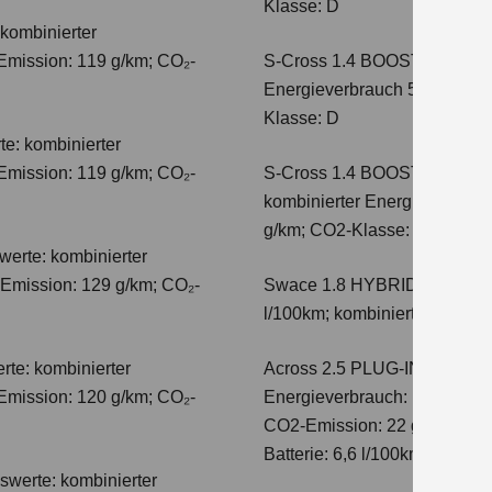
Klasse: D
kombinierter
Emission: 119 g/km; CO₂-
S-Cross 1.4 BOOSTERJET 
Energieverbrauch 5,7 l/100 
Klasse: D
e: kombinierter
Emission: 119 g/km; CO₂-
S-Cross 1.4 BOOSTERJET 
kombinierter Energieverbrauc
g/km; CO2-Klasse: E
erte: kombinierter
-Emission: 129 g/km; CO₂-
Swace 1.8 HYBRID CVT Com
l/100km; kombinierter Wert 
te: kombinierter
Across 2.5 PLUG-IN HYBRID
Emission: 120 g/km; CO₂-
Energieverbrauch: 17,1kWh/10
CO2-Emission: 22 g/km; CO2-K
Batterie: 6,6 l/100km; CO2-Kl
swerte: kombinierter