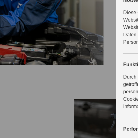
Notwe
Suzuki en
Pflegepro
Diese 
Verschleiß
Websit
von Suzuk
Websit
Daten 
Person
Funkt
Durch 
getrof
person
Cookie
Inform
Perfo