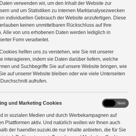
Daten verwenden wir, um den Inhalt der Website zur
sern und um Statistiken zu internen Marktanalysezwecken
en individuellen Gebrauch der Website anzufertigen. Diese
erlauben keinen unmittelbaren Rückschluss auf Ihre
. Alle von uns erhobenen Daten werden lediglich in
ierter Form verarbeitet.
Cookies helfen uns zu verstehen, wie Sie mit unserer
e interagieren, indem sie Daten darüber liefern, welche
ormen und Suchbegriffe Sie auf unsere Website bringen, wie
Sie auf unserer Website bleiben oder wie viele Unterseiten
 Durchschnitt aufrufen.
– extra für
marketing
ting und Marketing Cookies
Ja
Nein
nd in sozialen Medien und durch Werbekampagnen auf
en Plattformen aktiv. Und natürlich wollen wir Ihnen auch
 Suzuki Engineering Standard für Ihr Fahrzeug entwickelt
alb der haendler.suzuki.de nur Inhalte anbieten, die für Sie
ekt angepasst wurde. So können Sie, wie bei Suzuki