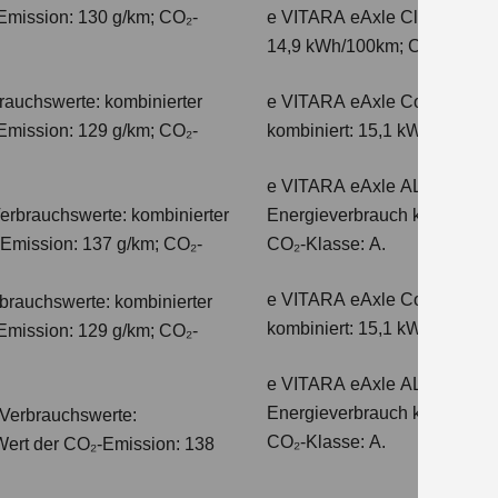
Emission: 130 g/km; CO₂-
e VITARA eAxle Club (49 kW
14,9 kWh/100km; CO₂-Emissio
auchswerte: kombinierter
e VITARA eAxle Comfort (61 
Emission: 129 g/km; CO₂-
kombiniert: 15,1 kWh/100km;
e VITARA eAxle ALLGRIP-e C
erbrauchswerte: kombinierter
Energieverbrauch kombiniert
-Emission: 137 g/km; CO₂-
CO₂-Klasse: A.
e VITARA eAxle Comfort+ (61
auchswerte: kombinierter
kombiniert: 15,1 kWh/100km;
Emission: 129 g/km; CO₂-
e VITARA eAxle ALLGRIP-e C
Energieverbrauch kombiniert
Verbrauchswerte:
CO₂-Klasse: A.
 Wert der CO₂-Emission: 138