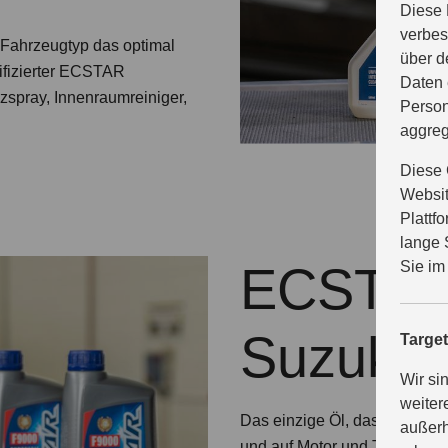
Diese 
verbes
n Fahrzeugtyp das optimal
über d
ifizierter ECSTAR
Daten 
nzspray, Innenraumreiniger,
Person
aggreg
Diese 
Websit
Plattf
lange 
Sie im
ECSTAR 
Suzuki
Targe
Wir si
weiter
Das einzige Öl, das nach dem
außerh
und auf Motor und Teile perf