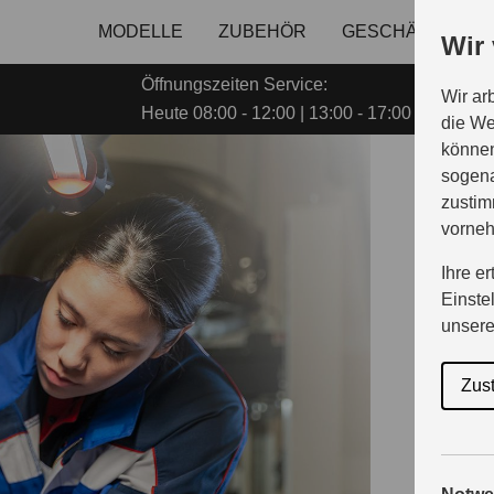
MODELLE
ZUBEHÖR
GESCHÄFTSKUN
Wir
Öffnungszeiten Service:
Wir ar
Heute 08:00 - 12:00 | 13:00 - 17:00
die We
können
sogena
E
zustim
vorne
Ihre e
Einste
b
unser
Zus
Suzuki Qu