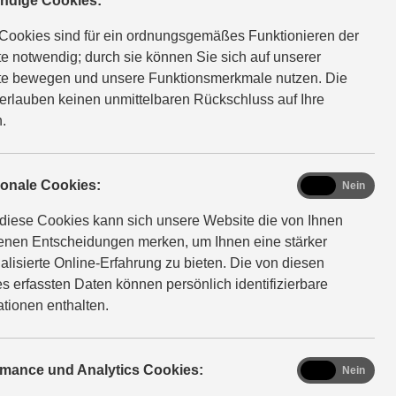
ndige Cookies:
twickelte Marke für Motoröle und spezielle
dukte. So schützen Sie Ihr Fahrzeug vor zu schnellem
Cookies sind für ein ordnungsgemäßes Funktionieren der
. Damit er so langlebig und zuverlässig bleibt, wie Sie es
e notwendig; durch sie können Sie sich auf unserer
i gewohnt sind.
e bewegen und unsere Funktionsmerkmale nutzen. Die
erlauben keinen unmittelbaren Rückschluss auf Ihre
.
functional
ionale Cookies:
Ja
Nein
diese Cookies kann sich unsere Website die von Ihnen
fenen Entscheidungen merken, um Ihnen eine stärker
alisierte Online-Erfahrung zu bieten. Die von diesen
s erfassten Daten können persönlich identifizierbare
ationen enthalten.
analytics
rmance und Analytics Cookies:
Ja
Nein