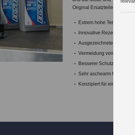
releva
Original Ersatzteilen und Zu
Extrem hohe Temperaturbes
Innovative Rezepturen für
Ausgezeichnete Fließfähi
Vermeidung von Schlammb
Besserer Schutz vor Versc
Sehr aschearm für längere 
Konzipiert für eine lange