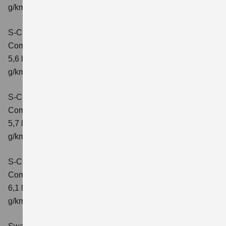
g/km; CO2-Klasse: D
S-Cross 1.4 BOOSTERJET HYBRID ALLGRIP
Comfort
Verbrauchswerte: kombinierter Energieverbrauch
5,6 l/100 km; kombinierter Wert der CO2-Emission: 131
g/km; CO2-Klasse: D
S-Cross 1.4 BOOSTERJET HYBRID ALLGRIP
Comfort+
Verbrauchswerte: kombinierter Energieverbrauch
5,7 l/100 km; kombinierter Wert der CO2-Emission: 131
g/km; CO2-Klasse: D
S-Cross 1.4 BOOSTERJET HYBRID ALLGRIP AT
Comfort+
Verbrauchswerte: kombinierter Energieverbrauch
6,1 l/100 km; kombinierter Wert der CO2-Emission: 141
g/km; CO2-Klasse: E