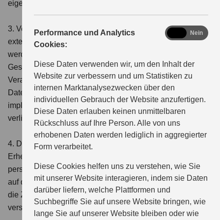
eigenen Verantwortung der Nutzer.
3. Verlinkungen zu Dritten: Diese Website kann Links zu
analytics
Performance und Analytics
Ja
Nein
externen Websites enthalten, die von Dritten betrieben
Cookies:
werden. Wir haben keinen Einfluss auf den Inhalt und die
Diese Daten verwenden wir, um den Inhalt der
Gestaltung dieser Websites und übernehmen daher keine
Website zur verbessern und um Statistiken zu
Verantwortung für deren Inhalte oder
internen Marktanalysezwecken über den
Datenschutzpraktiken. Das Vorhandensein solcher Links
individuellen Gebrauch der Website anzufertigen.
impliziert keine Empfehlung oder Befürwortung der
Diese Daten erlauben keinen unmittelbaren
verlinkten Websites.
Rückschluss auf Ihre Person. Alle von uns
erhobenen Daten werden lediglich in aggregierter
4. Datenschutz: Unsere Datenschutzrichtlinien regeln die
Form verarbeitet.
Erhebung, Verarbeitung und Speicherung
Diese Cookies helfen uns zu verstehen, wie Sie
personenbezogener Daten, die während Ihres Besuchs
mit unserer Website interagieren, indem sie Daten
auf dieser Website erfasst werden. Bitte nehmen Sie sich
darüber liefern, welche Plattformen und
die Zeit, unsere Datenschutzrichtlinie zu lesen, um zu
Suchbegriffe Sie auf unsere Website bringen, wie
verstehen, wie wir Ihre Daten schützen und verwenden.
lange Sie auf unserer Website bleiben oder wie