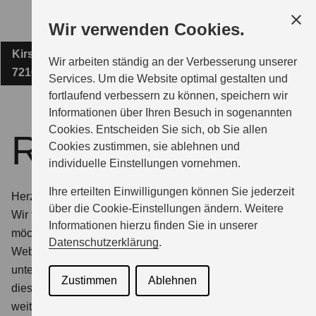
Zum
Wir verwenden Cookies.
Hauptinhalt
Kirschbäumle 2
AUTOHAUS DAUB GMBH
Wir arbeiten ständig an der Verbesserung unserer
72160 Horb am Neckar
Services. Um die Website optimal gestalten und
fortlaufend verbessern zu können, speichern wir
MODELLE
Informationen über Ihren Besuch in sogenannten
Cookies. Entscheiden Sie sich, ob Sie allen
Rechtshinweise
Cookies zustimmen, sie ablehnen und
ZUBEHÖR
individuelle Einstellungen vornehmen.
Ihre erteilten Einwilligungen können Sie jederzeit
Herzlich willkommen auf der Website vom Autohaus Daub.
BERATUNG & KAUF
über die Cookie-Einstellungen ändern. Weitere
Wir freuen uns, dass Sie uns online besuchen und
Informationen hierzu finden Sie in unserer
möchten Sie darauf hinweisen, dass die Nutzung dieser
Datenschutzerklärung
.
Website den nachfolgenden rechtlichen Bedingungen
GESCHÄFTSKUNDEN
unterliegt. Bitte nehmen Sie sich einen Moment Zeit, um
Zustimmen
Ablehnen
diese Hinweise sorgfältig zu lesen, bevor Sie die Website
weiter erkunden.
SERVICE