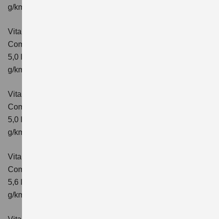
g/km; CO₂-Klasse: E
Vitara 1.5 DUALJET HYBRID AGS
Comfort
Verbrauchswerte: kombinierter Energieverbrauch
5,0 l/100km; kombinierter Wert der CO₂-Emission: 113
g/km; CO₂-Klasse: C
Vitara 1.5 DUALJET HYBRID AGS
Comfort+
Verbrauchswerte: kombinierter Energieverbrauch
5,0 l/100km; kombinierter Wert der CO₂-Emission: 114
g/km; CO₂-Klasse: C
Vitara 1.5 DUALJET HYBRID ALLGRIP AGS
Comfort
Verbrauchswerte: kombinierter Energieverbrauch
5,6 l/100km; kombinierter Wert der CO₂-Emission: 126
g/km; CO₂-Klasse: D