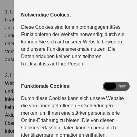
1. Urheberrecht und geistiges Eigentum: Die Inhalte,
Notwendige Cookies:
Grafiken, Logos, Bilder, Texte und sonstigen Materialien
ÜBER UNS
Diese Cookies sind für ein ordnungsgemäßes
auf dieser Website unterliegen dem Urheberrecht und
Funktionieren der Website notwendig; durch sie
anderen geistigen Eigentumsrechten, die entweder uns
können Sie sich auf unserer Website bewegen
oder unseren Lizenzgebern gehören. Die Vervielfältigung,
und unsere Funktionsmerkmale nutzen. Die
Verbreitung oder Verwendung dieser Inhalte ohne unsere
Daten erlauben keinen unmittelbaren
ausdrückliche Zustimmung ist untersagt.
Rückschluss auf Ihre Person.
2. Haftungsausschluss: Die Informationen auf dieser
Website dienen ausschließlich zu Informationszwecken
functional
Funktionale Cookies:
Ja
Nein
und sind unverbindlich. Wir bemühen uns, die
Durch diese Cookies kann sich unsere Website
Informationen aktuell und korrekt zu halten, können jedoch
die von Ihnen getroffenen Entscheidungen
keine Gewähr für deren Vollständigkeit, Richtigkeit,
merken, um Ihnen eine stärker personalisierte
Aktualität oder Eignung für bestimmte Zwecke
Online-Erfahrung zu bieten. Die von diesen
übernehmen. Jegliche Handlungen, die auf den
Cookies erfassten Daten können persönlich
Informationen dieser Website beruhen, liegen in der
identifizierbare Informationen enthalten.