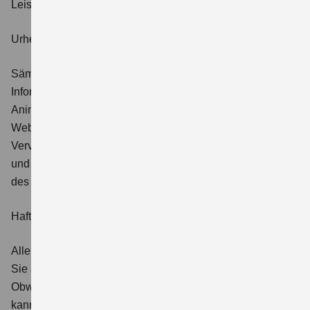
Leistungen.
Urheberrechte, geistiges Eigentum
Sämtliche auf dieser Website veröffentlichten
Informationen (Text- und Bildmaterialien, Musik, Grafiken,
Animationen, Videos etc.) sowie deren Anordnung auf der
Website genießen urheberrechtlichen Schutz. Die
Vervielfältigung, Verbreitung, Wieder- bzw. Weitergabe
und sonstige Nutzung ist ohne die schriftliche Einwilligung
des Website-Betreibers nicht gestattet.
Haftungsbeschränkung
Alle Preise, Ausstattungsmerkmale und Abbildungen, die
Sie auf dieser Website vorfinden, sind unverbindlich.
Obwohl die Website mit größter Sorgfalt erstellt worden ist,
kann der Website-Betreiber keinerlei Garantie für die