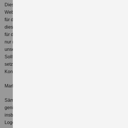
Diese Website enthält Hypertext-Links zu anderen
Websites. Der Website-Betreibende ist nicht verantwortlich
für die Einhaltung von Datenschutzbestimmungen auf
diesen Websites und übernimmt keinerlei Verantwortung
für deren Inhalt. Ein Hypertext-Link auf diese Website darf
nur nach Erteilung einer vorherigen Einwilligung durch
unser Unternehmen durch Dritte eingerichtet werden.
Sollten Sie einen solchen Hyperlink auf unsere Website
setzen wollen, so nehmen Sie bitte vorher schriftlich
Kontakt mit uns auf.
Markenzeichen
Sämtliche auf dieser Website verwendete Markenzeichen
genießen markenrechtlichen Schutz. Dies gilt
insbesondere für Modellbezeichnungen, Typenschilder,
Logos, Embleme sowie die Bezeichnungen von Service-