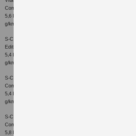
Vitara 1.5 DUALJET HYBRID ALLGRIP AGS
Comfort+
Verbrauchswerte: kombinierter Energieverbrauch
5,6 l/100km; kombinierter Wert der CO₂-Emission: 127
g/km; CO₂-Klasse: D
S-Cross 1.4 BOOSTERJET HYBRID
Edition
Verbrauchswerte: kombinierter Energieverbrauch
5,4 l/100 km; kombinierter Wert der CO2-Emission: 121
g/km; CO2-Klasse: D
S-Cross 1.4 BOOSTERJET HYBRID
Comfort
Verbrauchswerte: kombinierter Energieverbrauch
5,4 l/100 km; kombinierter Wert der CO2-Emission: 121
g/km; CO2-Klasse: D
S-Cross 1.4 BOOSTERJET HYBRID AT
Comfort
Verbrauchswerte: kombinierter Energieverbrauch
5,8 l/100 km; kombinierter Wert der CO2-Emission: 132