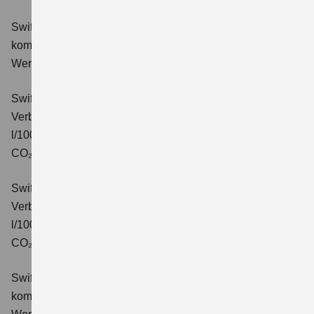
Swift 1.2 DUALJET HYBRID Comfort
Verbrauchswerte:
kombinierter Energieverbrauch 4,4 l/100km; kombinierter
Wert der CO₂-Emission: 99 g/km; CO₂-Klasse: C.
Swift 1.2 DUALJET HYBRID CVT Comfort
Verbrauchswerte: kombinierter Energieverbrauch 4,7
l/100km; kombinierter Wert der CO₂-Emission: 106 g/km;
CO₂-Klasse: C.
Swift 1.2 DUALJET HYBRID ALLGRIP Comfort
Verbrauchswerte: kombinierter Energieverbrauch 4,9
l/100km; kombinierter Wert der CO₂-Emission: 110 g/km;
CO₂-Klasse: C.
Swift 1.2 DUALJET HYBRID Comfort+
Verbrauchswerte:
kombinierter Energieverbrauch 4,4 l/100km; kombinierter