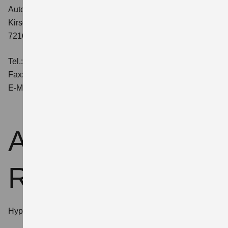
Autohaus Daub GmbH
Kirschbäumle 2-4
72160 Horb am Neckar
Tel.: 07451 5517-0
Fax: 07451 5517-88
E-Mail: info@autohaus-daub.de
Allgemeine
Rechtshinweise
Hypertext-Links