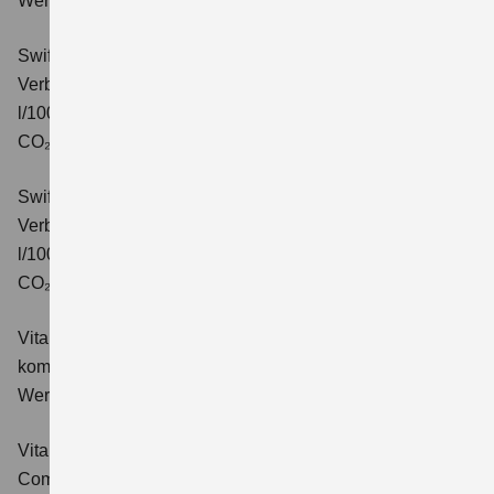
Wert der CO₂-Emission: 99 g/km; CO₂-Klasse: C.
Swift 1.2 DUALJET HYBRID CVT Comfort+
Verbrauchswerte: kombinierter Energieverbrauch 4,7
l/100km; kombinierter Wert der CO₂-Emission: 106 g/km;
CO₂-Klasse: C.
Swift 1.2 DUALJET HYBRID ALLGRIP Comfort+
Verbrauchswerte: kombinierter Energieverbrauch 4,9
l/100km; kombinierter Wert der CO₂-Emission: 110 g/km;
CO₂-Klasse: C.
Vitara 1.4 BOOSTERJET HYBRID Club
Verbrauchswerte:
kombinierter Energieverbrauch 5,3 l/100km; kombinierter
Wert der CO₂-Emission: 119 g/km; CO₂-Klasse: D
Vitara 1.4 BOOSTERJET HYBRID
Comfort
Verbrauchswerte: kombinierter Energieverbrauch