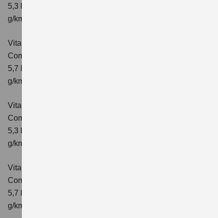
5,3 l/100km; kombinierter Wert der CO₂-Emission: 119
g/km; CO₂-Klasse: D
Vitara 1.4 BOOSTERJET HYBRID AT
Comfort
Verbrauchswerte: kombinierter Energieverbrauch
5,7 l/100 km; kombinierter Wert der CO₂-Emission: 129
g/km; CO₂-Klasse: D
Vitara 1.4 BOOSTERJET HYBRID
Comfort+
Verbrauchswerte: kombinierter Energieverbrauch
5,3 l/100km; kombinierter Wert der CO₂-Emission: 120
g/km; CO₂-Klasse: D
Vitara 1.4 BOOSTERJET HYBRID AT
Comfort+
Verbrauchswerte: kombinierter Energieverbrauch
5,7 l/100km; kombinierter Wert der CO₂-Emission: 130
g/km; CO₂-Klasse: D