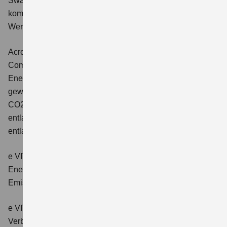
Swace 1.8 HYBRID CVT Comfort+
Verbrauchswerte:
kombinierter Energieverbrauch 4,5 l/100km; kombinierter
Wert der CO2-Emission: 102 g/km; CO2-Klasse: C.
Across 2.5 PLUG-IN HYBRID CVT
Comfort+
Verbrauchswerte: gewichtet kombinierter
Energieverbrauch: 17,1kWh/100km plus 1,0 l/100 km;
gewichtet kombinierter Wert der CO2-Emission: 22 g/km;
CO2-Klasse: B; kombinierter Kraftstoffverbrauch bei
entladener Batterie: 6,6 l/100km; CO2-Klasse (bei
entladener Batterie): E.
e VITARA eAxle Club (49 kWh-Batterie)
Verbrauchswerte:
Energieverbrauch kombiniert: 14,9 kWh/100km; CO₂-
Emissionen kombiniert: 0 g/km; CO₂-Klasse: A.
e VITARA eAxle Comfort (61 kWh-Batterie)
Verbrauchswerte: Energieverbrauch kombiniert: 15,1