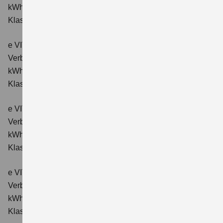
kWh/100km; CO₂-Emissionen kombiniert: 0 g/km; CO₂-
Klasse: A.
e VITARA eAxle ALLGRIP-e Comfort (61 kWh-Batterie)
Verbrauchswerte: Energieverbrauch kombiniert: 16,6
kWh/100km; CO₂-Emissionen kombiniert: 0 g/km; CO₂-
Klasse: A.
e VITARA eAxle Comfort+ (61 kWh-Batterie)
Verbrauchswerte: Energieverbrauch kombiniert: 15,1
kWh/100km; CO₂-Emissionen kombiniert: 0 g/km; CO₂-
Klasse: A.
e VITARA eAxle ALLGRIP-e Comfort+ (61 kWh-Batterie)
Verbrauchswerte: Energieverbrauch kombiniert: 16,6
kWh/100 km; CO₂-Emissionen kombiniert: 0 g/km; CO₂-
Klasse: A.