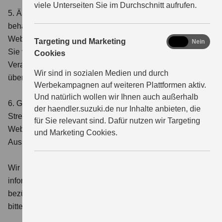
viele Unterseiten Sie im Durchschnitt aufrufen.
5. Änderungen der Website und rechtlichen Hinweise: Wir
behalten uns das Recht vor, jederzeit Änderungen an der
Website und diesen Rechtshinweisen vorzunehmen, ohne
marketing
Targeting und Marketing
Ja
Nein
Sie vorher darüber zu benachrichtigen. Es liegt in Ihrer
Cookies
Verantwortung, diese Seite regelmäßig zu besuchen, um
Wir sind in sozialen Medien und durch
über etwaige Aktualisierungen informiert zu bleiben.
Werbekampagnen auf weiteren Plattformen aktiv.
Und natürlich wollen wir Ihnen auch außerhalb
6. Gerichtsstand und anwendbares Recht: Für
der haendler.suzuki.de nur Inhalte anbieten, die
Streitigkeiten im Zusammenhang mit der Nutzung dieser
für Sie relevant sind. Dafür nutzen wir Targeting
Website gilt ausschließlich das deutsche Recht.
und Marketing Cookies.
Ausschließlicher Gerichtsstand ist Horb am Neckar.
Wir hoffen, dass Sie unsere Website als nützlich und
informativ empfinden. Sollten Sie Fragen oder Anliegen
bezüglich dieser rechtlichen Hinweise haben, zögern Sie
bitte nicht, uns zu kontaktieren.