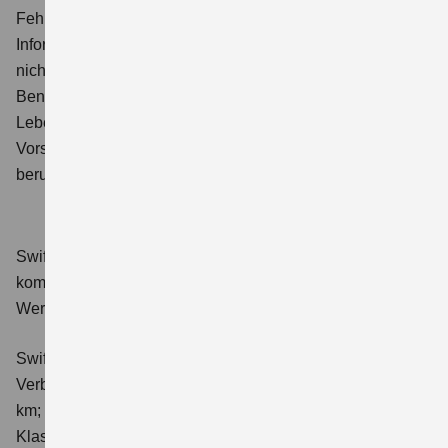
Fehlerfreiheit der auf den Seiten angebotenen
Informationen übernehmen. Der Website-Betreiber haftet
nicht für Schäden, die direkt oder indirekt aus der
Benutzung ihrer Website entstehen, soweit diese nicht
Leben, Gesundheit oder Körper betreffen und nicht auf
Vorsatz oder grober Fahrlässigkeit des Website-Betreibers
beruhen.
Swift 1.2 DUALJET HYBRID Club
Verbrauchswerte:
kombinierter Energieverbrauch 4,4 l/100km; kombinierter
Wert der CO₂-Emission: 98 g/km; CO₂-Klasse: C.
Swift 1.2 DUALJET HYBRID ALLGRIP Club
Verbrauchswerte: kombinierter Energieverbrauch 4,9 l/100
km; kombinierter Wert der CO₂-Emission: 111 g/km; CO₂-
Klasse: C.