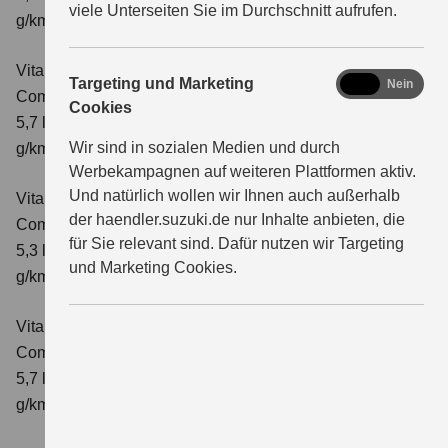
viele Unterseiten Sie im Durchschnitt aufrufen.
g/km; CO₂-Klasse: D
Vitara 1.4 BOOSTERJET HYBRID AT
marketing
Targeting und Marketing
Ja
Nein
Comfort
Verbrauchswerte: kombinierter Energieverbrauch
Cookies
5,7 l/100 km; kombinierter Wert der CO₂-Emission: 129
Wir sind in sozialen Medien und durch
g/km; CO₂-Klasse: D
Werbekampagnen auf weiteren Plattformen aktiv.
Und natürlich wollen wir Ihnen auch außerhalb
Vitara 1.4 BOOSTERJET HYBRID
der haendler.suzuki.de nur Inhalte anbieten, die
Comfort+
Verbrauchswerte: kombinierter Energieverbrauch
für Sie relevant sind. Dafür nutzen wir Targeting
5,3 l/100km; kombinierter Wert der CO₂-Emission: 120
und Marketing Cookies.
g/km; CO₂-Klasse: D
Vitara 1.4 BOOSTERJET HYBRID AT
Comfort+
Verbrauchswerte: kombinierter Energieverbrauch
5,7 l/100km; kombinierter Wert der CO₂-Emission: 130
g/km; CO₂-Klasse: D