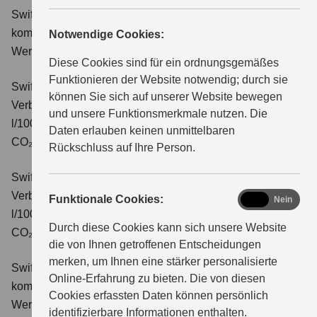
Swift 1.2 DUALJET HYBRID Comfort
Verbrauchswerte:
kombinierter Energieverbrauch 4,4 l/100km; kombinierter
Notwendige Cookies:
ÜBER UNS
Wert der CO₂-Emission: 99 g/km; CO₂-Klasse: C.
Diese Cookies sind für ein ordnungsgemäßes
Funktionieren der Website notwendig; durch sie
Swift 1.2 DUALJET HYBRID CVT Comfort
können Sie sich auf unserer Website bewegen
Verbrauchswerte: kombinierter Energieverbrauch 4,7
und unsere Funktionsmerkmale nutzen. Die
l/100km; kombinierter Wert der CO₂-Emission: 106 g/km;
Daten erlauben keinen unmittelbaren
CO₂-Klasse: C.
Rückschluss auf Ihre Person.
Swift 1.2 DUALJET HYBRID ALLGRIP Comfort
Verbrauchswerte: kombinierter Energieverbrauch 4,9
functional
Funktionale Cookies:
Ja
Nein
l/100km; kombinierter Wert der CO₂-Emission: 110 g/km;
Durch diese Cookies kann sich unsere Website
CO₂-Klasse: C.
die von Ihnen getroffenen Entscheidungen
merken, um Ihnen eine stärker personalisierte
Swift 1.2 DUALJET HYBRID Comfort+
Verbrauchswerte:
Online-Erfahrung zu bieten. Die von diesen
kombinierter Energieverbrauch 4,4 l/100km; kombinierter
Cookies erfassten Daten können persönlich
Wert der CO₂-Emission: 99 g/km; CO₂-Klasse: C.
identifizierbare Informationen enthalten.