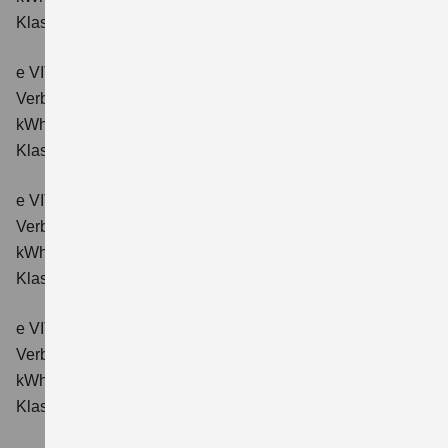
Klasse: A.
e VITARA eAxle ALLGRIP-e Comfort (61 kWh-Batterie)
Verbrauchswerte: Energieverbrauch kombiniert: 16,6
kWh/100km; CO₂-Emissionen kombiniert: 0 g/km; CO₂-
Klasse: A.
e VITARA eAxle Comfort+ (61 kWh-Batterie)
Verbrauchswerte: Energieverbrauch kombiniert: 15,1
kWh/100km; CO₂-Emissionen kombiniert: 0 g/km; CO₂-
Klasse: A.
e VITARA eAxle ALLGRIP-e Comfort+ (61 kWh-Batterie)
Verbrauchswerte: Energieverbrauch kombiniert: 16,6
kWh/100 km; CO₂-Emissionen kombiniert: 0 g/km; CO₂-
Klasse: A.