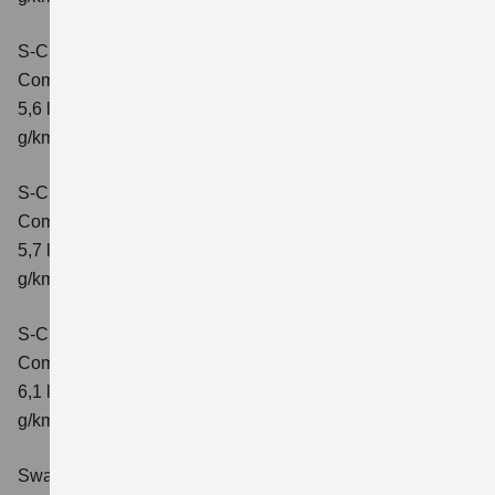
S-Cross 1.4 BOOSTERJET HYBRID ALLGRIP
Comfort
Verbrauchswerte: kombinierter Energieverbrauch
5,6 l/100 km; kombinierter Wert der CO2-Emission: 131
g/km; CO2-Klasse: D
S-Cross 1.4 BOOSTERJET HYBRID ALLGRIP
Comfort+
Verbrauchswerte: kombinierter Energieverbrauch
5,7 l/100 km; kombinierter Wert der CO2-Emission: 131
g/km; CO2-Klasse: D
S-Cross 1.4 BOOSTERJET HYBRID ALLGRIP AT
Comfort+
Verbrauchswerte: kombinierter Energieverbrauch
6,1 l/100 km; kombinierter Wert der CO2-Emission: 141
g/km; CO2-Klasse: E
Swace 1.8 HYBRID CVT Comfort+
Verbrauchswerte: