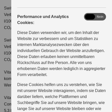
Swift 1.2 DUALJET HYBRID CVT Comfort+
Verbrauchswerte: kombinierter Energieverbrauch 4,7
analytics
Performance und Analytics
Ja
Nein
l/100km; kombinierter Wert der CO₂-Emission: 106 g/km;
Cookies:
CO₂-Klasse: C.
Diese Daten verwenden wir, um den Inhalt der
Website zur verbessern und um Statistiken zu
Swift 1.2 DUALJET HYBRID ALLGRIP Comfort+
internen Marktanalysezwecken über den
Verbrauchswerte: kombinierter Energieverbrauch 4,9
individuellen Gebrauch der Website anzufertigen.
l/100km; kombinierter Wert der CO₂-Emission: 110 g/km;
Diese Daten erlauben keinen unmittelbaren
CO₂-Klasse: C.
Rückschluss auf Ihre Person. Alle von uns
erhobenen Daten werden lediglich in aggregierter
Vitara 1.4 BOOSTERJET HYBRID Club
Verbrauchswerte:
Form verarbeitet.
kombinierter Energieverbrauch 5,3 l/100km; kombinierter
Diese Cookies helfen uns zu verstehen, wie Sie
Wert der CO₂-Emission: 119 g/km; CO₂-Klasse: D
mit unserer Website interagieren, indem sie Daten
darüber liefern, welche Plattformen und
Vitara 1.4 BOOSTERJET HYBRID
Suchbegriffe Sie auf unsere Website bringen, wie
Comfort
Verbrauchswerte: kombinierter Energieverbrauch
lange Sie auf unserer Website bleiben oder wie
5,3 l/100km; kombinierter Wert der CO₂-Emission: 119