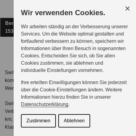
Zum
Wir verwenden Cookies.
Hauptinhalt
Berliner Straße 13a
AUTOHAUS NICKEL OHG
Wir arbeiten ständig an der Verbesserung unserer
15366 Hoppegarten OT Hönow
Services. Um die Website optimal gestalten und
fortlaufend verbessern zu können, speichern wir
MODELLE
Informationen über Ihren Besuch in sogenannten
Cookies. Entscheiden Sie sich, ob Sie allen
Cookies zustimmen, sie ablehnen und
ZUBEHÖR
individuelle Einstellungen vornehmen.
Swift 1.2 DUALJET HYBRID Club
Verbrauchswerte:
kombinierter Energieverbrauch 4,4 l/100km; kombinierter
Ihre erteilten Einwilligungen können Sie jederzeit
Wert der CO₂-Emission: 98 g/km; CO₂-Klasse: C.
BERATUNG & KAUF
über die Cookie-Einstellungen ändern. Weitere
Informationen hierzu finden Sie in unserer
Swift 1.2 DUALJET HYBRID ALLGRIP Club
Datenschutzerklärung
.
GESCHÄFTSKUNDEN
Verbrauchswerte: kombinierter Energieverbrauch 4,9 l/100
km; kombinierter Wert der CO₂-Emission: 111 g/km; CO₂-
Zustimmen
Ablehnen
Klasse: C.
SERVICE