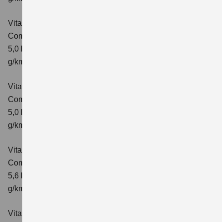
Vitara 1.5 DUALJET HYBRID AGS
Comfort
Verbrauchswerte: kombinierter Energieverbrauch
5,0 l/100km; kombinierter Wert der CO₂-Emission: 113
g/km; CO₂-Klasse: C
Vitara 1.5 DUALJET HYBRID AGS
Comfort+
Verbrauchswerte: kombinierter Energieverbrauch
5,0 l/100km; kombinierter Wert der CO₂-Emission: 114
g/km; CO₂-Klasse: C
Vitara 1.5 DUALJET HYBRID ALLGRIP AGS
Comfort
Verbrauchswerte: kombinierter Energieverbrauch
5,6 l/100km; kombinierter Wert der CO₂-Emission: 126
g/km; CO₂-Klasse: D
Vitara 1.5 DUALJET HYBRID ALLGRIP AGS