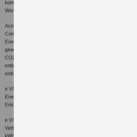
kombinierter Energieverbrauch 4,5 l/100km; kombinierter
Wert der CO2-Emission: 102 g/km; CO2-Klasse: C.
Across 2.5 PLUG-IN HYBRID CVT
Comfort+
Verbrauchswerte: gewichtet kombinierter
Energieverbrauch: 17,1kWh/100km plus 1,0 l/100 km;
gewichtet kombinierter Wert der CO2-Emission: 22 g/km;
CO2-Klasse: B; kombinierter Kraftstoffverbrauch bei
entladener Batterie: 6,6 l/100km; CO2-Klasse (bei
entladener Batterie): E.
e VITARA eAxle Club (49 kWh-Batterie)
Verbrauchswerte:
Energieverbrauch kombiniert: 14,9 kWh/100km; CO₂-
Emissionen kombiniert: 0 g/km; CO₂-Klasse: A.
e VITARA eAxle Comfort (61 kWh-Batterie)
Verbrauchswerte: Energieverbrauch kombiniert: 15,1
kWh/100km; CO₂-Emissionen kombiniert: 0 g/km; CO₂-