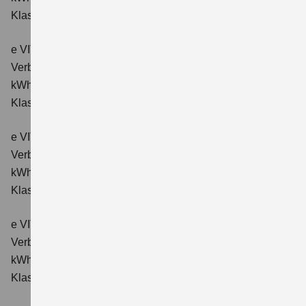
Klasse: A.
e VITARA eAxle ALLGRIP-e Comfort (61 kWh-Batterie)
Verbrauchswerte: Energieverbrauch kombiniert: 16,6
kWh/100km; CO₂-Emissionen kombiniert: 0 g/km; CO₂-
Klasse: A.
e VITARA eAxle Comfort+ (61 kWh-Batterie)
Verbrauchswerte: Energieverbrauch kombiniert: 15,1
kWh/100km; CO₂-Emissionen kombiniert: 0 g/km; CO₂-
Klasse: A.
e VITARA eAxle ALLGRIP-e Comfort+ (61 kWh-Batterie)
Verbrauchswerte: Energieverbrauch kombiniert: 16,6
kWh/100 km; CO₂-Emissionen kombiniert: 0 g/km; CO₂-
Klasse: A.