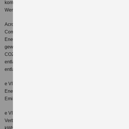
kombinierter Energieverbrauch 4,5 l/100km; kombinierter
Wert der CO2-Emission: 102 g/km; CO2-Klasse: C.
Across 2.5 PLUG-IN HYBRID CVT
Comfort+
Verbrauchswerte: gewichtet kombinierter
Energieverbrauch: 17,1kWh/100km plus 1,0 l/100 km;
gewichtet kombinierter Wert der CO2-Emission: 22 g/km;
CO2-Klasse: B; kombinierter Kraftstoffverbrauch bei
entladener Batterie: 6,6 l/100km; CO2-Klasse (bei
entladener Batterie): E.
e VITARA eAxle Club (49 kWh-Batterie)
Verbrauchswerte:
Energieverbrauch kombiniert: 14,9 kWh/100km; CO₂-
Emissionen kombiniert: 0 g/km; CO₂-Klasse: A.
e VITARA eAxle Comfort (61 kWh-Batterie)
Verbrauchswerte: Energieverbrauch kombiniert: 15,1
kWh/100km; CO₂-Emissionen kombiniert: 0 g/km; CO₂-