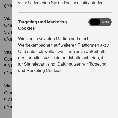
viele Unterseiten Sie im Durchschnitt aufrufen.
g/km; CO₂-Klasse: D
Vitara 1.4 BOOSTERJET HYBRID AT
marketing
Targeting und Marketing
Ja
Nein
Comfort
Verbrauchswerte: kombinierter Energieverbrauch
Cookies
5,7 l/100 km; kombinierter Wert der CO₂-Emission: 129
Wir sind in sozialen Medien und durch
g/km; CO₂-Klasse: D
Werbekampagnen auf weiteren Plattformen aktiv.
Und natürlich wollen wir Ihnen auch außerhalb
Vitara 1.4 BOOSTERJET HYBRID
der haendler.suzuki.de nur Inhalte anbieten, die
Comfort+
Verbrauchswerte: kombinierter Energieverbrauch
für Sie relevant sind. Dafür nutzen wir Targeting
5,3 l/100km; kombinierter Wert der CO₂-Emission: 120
und Marketing Cookies.
g/km; CO₂-Klasse: D
Vitara 1.4 BOOSTERJET HYBRID AT
Comfort+
Verbrauchswerte: kombinierter Energieverbrauch
5,7 l/100km; kombinierter Wert der CO₂-Emission: 130
g/km; CO₂-Klasse: D