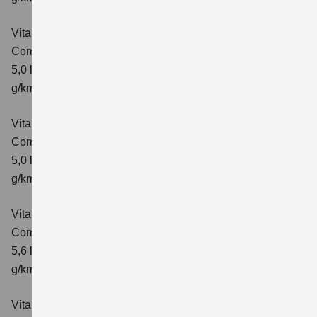
Vitara 1.5 DUALJET HYBRID AGS
Comfort
Verbrauchswerte: kombinierter Energieverbrauch
5,0 l/100km; kombinierter Wert der CO₂-Emission: 113
g/km; CO₂-Klasse: C
Vitara 1.5 DUALJET HYBRID AGS
Comfort+
Verbrauchswerte: kombinierter Energieverbrauch
5,0 l/100km; kombinierter Wert der CO₂-Emission: 114
g/km; CO₂-Klasse: C
Vitara 1.5 DUALJET HYBRID ALLGRIP AGS
Comfort
Verbrauchswerte: kombinierter Energieverbrauch
5,6 l/100km; kombinierter Wert der CO₂-Emission: 126
g/km; CO₂-Klasse: D
Vitara 1.5 DUALJET HYBRID ALLGRIP AGS