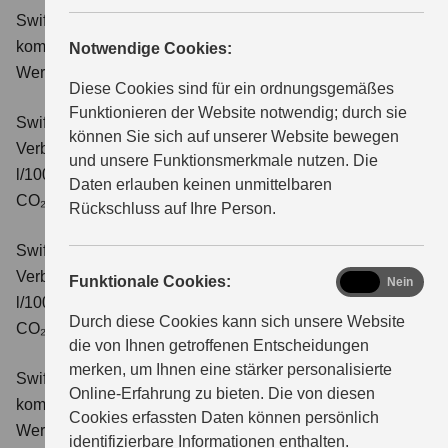
Swift 1.2 DUALJET HYBRID Comfort
Verbrauchswerte:
kombinierter Energieverbrauch 4,4 l/100km; kombinierter
Notwendige Cookies:
ÜBER UNS
Wert der CO₂-Emission: 99 g/km; CO₂-Klasse: C.
Diese Cookies sind für ein ordnungsgemäßes
Funktionieren der Website notwendig; durch sie
Swift 1.2 DUALJET HYBRID CVT Comfort
können Sie sich auf unserer Website bewegen
Verbrauchswerte: kombinierter Energieverbrauch 4,7
und unsere Funktionsmerkmale nutzen. Die
l/100km; kombinierter Wert der CO₂-Emission: 106 g/km;
Daten erlauben keinen unmittelbaren
CO₂-Klasse: C.
Rückschluss auf Ihre Person.
Swift 1.2 DUALJET HYBRID ALLGRIP Comfort
Verbrauchswerte: kombinierter Energieverbrauch 4,9
functional
Funktionale Cookies:
Ja
Nein
l/100km; kombinierter Wert der CO₂-Emission: 110 g/km;
Durch diese Cookies kann sich unsere Website
CO₂-Klasse: C.
die von Ihnen getroffenen Entscheidungen
merken, um Ihnen eine stärker personalisierte
Swift 1.2 DUALJET HYBRID Comfort+
Verbrauchswerte:
Online-Erfahrung zu bieten. Die von diesen
kombinierter Energieverbrauch 4,4 l/100km; kombinierter
Cookies erfassten Daten können persönlich
Wert der CO₂-Emission: 99 g/km; CO₂-Klasse: C.
identifizierbare Informationen enthalten.