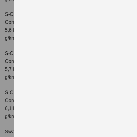
S-Cross 1.4 BOOSTERJET HYBRID ALLGRIP
Comfort
Verbrauchswerte: kombinierter Energieverbrauch
5,6 l/100 km; kombinierter Wert der CO2-Emission: 131
g/km; CO2-Klasse: D
S-Cross 1.4 BOOSTERJET HYBRID ALLGRIP
Comfort+
Verbrauchswerte: kombinierter Energieverbrauch
5,7 l/100 km; kombinierter Wert der CO2-Emission: 131
g/km; CO2-Klasse: D
S-Cross 1.4 BOOSTERJET HYBRID ALLGRIP AT
Comfort+
Verbrauchswerte: kombinierter Energieverbrauch
6,1 l/100 km; kombinierter Wert der CO2-Emission: 141
g/km; CO2-Klasse: E
Swace 1.8 HYBRID CVT Comfort+
Verbrauchswerte: