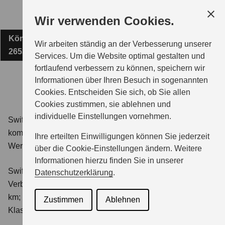
Zum
Wir verwenden Cookies.
Hauptinhalt
Königsweg 11
AUTOHAUS SAATHOFF GMBH
Wir arbeiten ständig an der Verbesserung unserer
26532 Großheide
Services. Um die Website optimal gestalten und
fortlaufend verbessern zu können, speichern wir
MODELLE
Informationen über Ihren Besuch in sogenannten
Cookies. Entscheiden Sie sich, ob Sie allen
Cookies zustimmen, sie ablehnen und
ZUBEHÖR
individuelle Einstellungen vornehmen.
Swift 1.2 DUALJET HYBRID Club
Verbrauchswerte:
kombinierter Energieverbrauch 4,4 l/100km; kombinierter
Ihre erteilten Einwilligungen können Sie jederzeit
Wert der CO₂-Emission: 98 g/km; CO₂-Klasse: C.
BERATUNG & KAUF
über die Cookie-Einstellungen ändern. Weitere
Informationen hierzu finden Sie in unserer
Swift 1.2 DUALJET HYBRID ALLGRIP Club
Datenschutzerklärung
.
GESCHÄFTSKUNDEN
Verbrauchswerte: kombinierter Energieverbrauch 4,9 l/100
km; kombinierter Wert der CO₂-Emission: 111 g/km; CO₂-
Zustimmen
Ablehnen
Klasse: C.
SERVICE