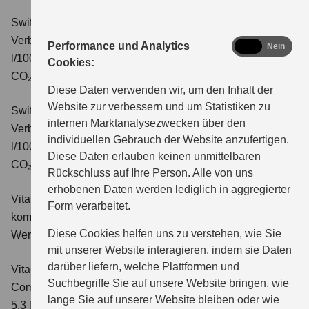
Swift 1.2 DUALJET HYBRID CVT Comfort+
Verbrauchswerte: kombinierter Energieverbrauch 4,7
analytics
Performance und Analytics
Ja
Nein
l/100km; kombinierter Wert der CO₂-Emission: 106 g/km;
Cookies:
CO₂-Klasse: C.
Diese Daten verwenden wir, um den Inhalt der
Website zur verbessern und um Statistiken zu
Swift 1.2 DUALJET HYBRID ALLGRIP Comfort+
internen Marktanalysezwecken über den
Verbrauchswerte: kombinierter Energieverbrauch 4,9
individuellen Gebrauch der Website anzufertigen.
l/100km; kombinierter Wert der CO₂-Emission: 110 g/km;
Diese Daten erlauben keinen unmittelbaren
CO₂-Klasse: C.
Rückschluss auf Ihre Person. Alle von uns
erhobenen Daten werden lediglich in aggregierter
Vitara 1.4 BOOSTERJET HYBRID Club
Verbrauchswerte:
Form verarbeitet.
kombinierter Energieverbrauch 5,3 l/100km; kombinierter
Diese Cookies helfen uns zu verstehen, wie Sie
Wert der CO₂-Emission: 119 g/km; CO₂-Klasse: D
mit unserer Website interagieren, indem sie Daten
darüber liefern, welche Plattformen und
Vitara 1.4 BOOSTERJET HYBRID
Suchbegriffe Sie auf unsere Website bringen, wie
Comfort
Verbrauchswerte: kombinierter Energieverbrauch
lange Sie auf unserer Website bleiben oder wie
5,3 l/100km; kombinierter Wert der CO₂-Emission: 119