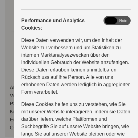
analytics
Performance und Analytics
Ja
Nein
PROBEFAHRT VEREINBAREN
Cookies:
Diese Daten verwenden wir, um den Inhalt der
ab 27.750 EUR
Website zur verbessern und um Statistiken zu
internen Marktanalysezwecken über den
Mild-Hybrid, auch als Vollhybrid
individuellen Gebrauch der Website anzufertigen.
Diese Daten erlauben keinen unmittelbaren
MEHR ÜBER DEN VITARA
Rückschluss auf Ihre Person. Alle von uns
erhobenen Daten werden lediglich in aggregierter
Abbildung zeigt aufpreispflichtige Sonderausstattung.
Form verarbeitet.
Vitara 1.4 BOOSTERJET HYBRID Club (81 kW | 110
PS | 6-Gang-Schaltgetriebe | Hubraum 1.373 ccm |
Diese Cookies helfen uns zu verstehen, wie Sie
Kraftstoffart Benzin) Verbrauchswerte: kombinierter
mit unserer Website interagieren, indem sie Daten
darüber liefern, welche Plattformen und
Energieverbrauch 5,3 l/100 km; kombinierter Wert der
Suchbegriffe Sie auf unsere Website bringen, wie
CO₂-Emission: 119 g/km; CO₂-Klasse: D
lange Sie auf unserer Website bleiben oder wie