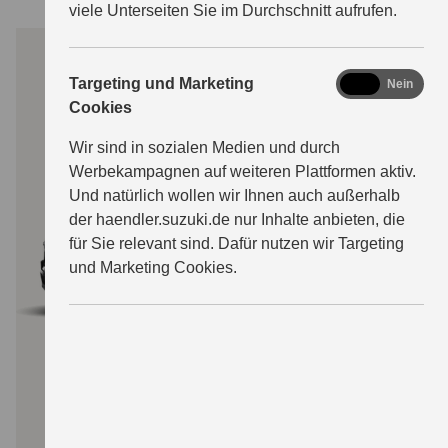
viele Unterseiten Sie im Durchschnitt aufrufen.
S-Cross
marketing
Targeting und Marketing
Ja
Nein
Cookies
Muskulöser Alltagshelfer
Wir sind in sozialen Medien und durch
Werbekampagnen auf weiteren Plattformen aktiv.
Und natürlich wollen wir Ihnen auch außerhalb
der haendler.suzuki.de nur Inhalte anbieten, die
für Sie relevant sind. Dafür nutzen wir Targeting
und Marketing Cookies.
ab 25.640 EUR
Mild-Hybrid, auch als Vollhybrid
MEHR ÜBER DEN S-CROSS