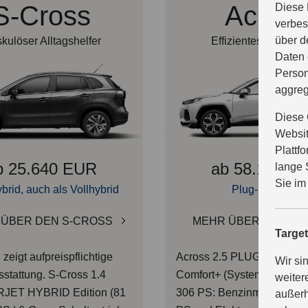
S-Cross
Acros
Diese 
verbes
über d
kulöser Alltagshelfer
Effizientes Power-
Daten 
Person
aggreg
Diese 
Websit
Plattf
b 25.640 EUR
ab 58.190 E
lange 
Sie im
brid, auch als Vollhybrid
Plug-in Hybrid
ÜBER DEN S-CROSS
MEHR ÜBER DEN AC
Targe
zeigt aufpreispflichtige
Across 2.5 PLUG-IN HYB
Wir si
stattung.
S-Cross 1.4
Comfort+ (Systemleistung 
weiter
ET HYBRID Edition (81
306 PS: Benzinmotor 136 
außerh