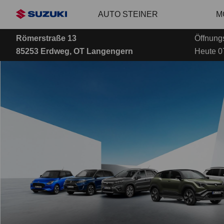
Zum
AUTO STEINER
M
Hauptinhalt
Römerstraße 13
Öffnung
85253 Erdweg, OT Langengern
Heute 07