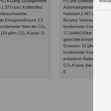
releva
PS | 6-Gang-Schaltgetriebe
PS und Elektromotor 134 
1.373 ccm | Kraftstoffart
Automatikgetriebe (stufenlo
erbrauchswerte:
Hubraum 2.487 ccm | Krafts
ter Energieverbrauch 5,3
Benzin): Verbrauchswerte:
kombinierter Wert der CO₂-
kombinierter Energieverbr
 119 g/km; CO₂-Klasse: D.
17,1kWh/100km plus 1,0 l/
gewichtet kombinierter Wer
Emission: 22 g/km; CO₂-Kl
kombinierter Kraftstoffverb
entladener Batterie: 6,6 l/
CO₂-Klasse (bei entladener 
E