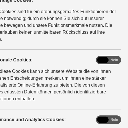
ndige Cookies:
Cookies sind für ein ordnungsgemäßes Funktionieren der
e notwendig; durch sie können Sie sich auf unserer
e bewegen und unsere Funktionsmerkmale nutzen. Die
auf Sie.
erlauben keinen unmittelbaren Rückschluss auf Ihre
.
functional
ionale Cookies:
Ja
Nein
diese Cookies kann sich unsere Website die von Ihnen
fenen Entscheidungen merken, um Ihnen eine stärker
lle
alisierte Online-Erfahrung zu bieten. Die von diesen
s erfassten Daten können persönlich identifizierbare
ationen enthalten.
analytics
rmance und Analytics Cookies:
Ja
Nein