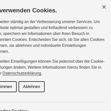
ÄFTSKUNDEN
SERVICE
ÜBER UNS
 verwenden Cookies.
vice:
Tel.:
08254-8356
beiten ständig an der Verbesserung unserer Services. Um
 | 13:00 - 15:00
steiner@suzuki-handel.de
bsite optimal gestalten und fortlaufend verbessern zu
, speichern wir Informationen über Ihren Besuch in
nnten Cookies. Entscheiden Sie sich, ob Sie allen Cookies
n
men, sie ablehnen und individuelle Einstellungen
hmen.
rteilten Einwilligungen können Sie jederzeit über die Cookie-
llungen ändern. Weitere Informationen hierzu finden Sie in
er
Datenschutzerklärung
.
timmen
Ablehnen