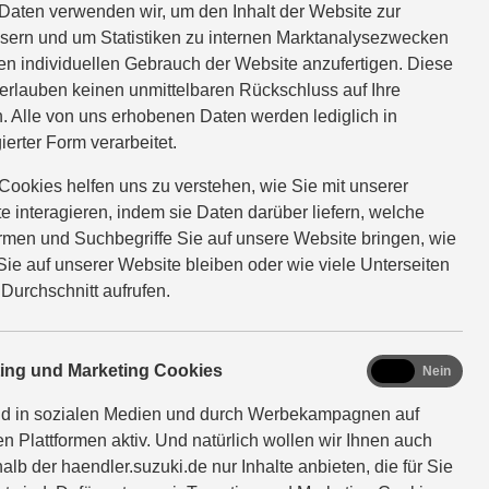
s
Swift
Daten verwenden wir, um den Inhalt der Website zur
sern und um Statistiken zu internen Marktanalysezwecken
en individuellen Gebrauch der Website anzufertigen. Diese
SUV
City-Hero
erlauben keinen unmittelbaren Rückschluss auf Ihre
. Alle von uns erhobenen Daten werden lediglich in
ierter Form verarbeitet.
Cookies helfen uns zu verstehen, wie Sie mit unserer
e interagieren, indem sie Daten darüber liefern, welche
ormen und Suchbegriffe Sie auf unsere Website bringen, wie
UR
ab 20.000 EUR
Sie auf unserer Website bleiben oder wie viele Unterseiten
 Durchschnitt aufrufen.
Mild-Hybrid
ROSS
MEHR ÜBER DEN SWIFT
marketing
ting und Marketing Cookies
Ja
Nein
RID CVT
Abbildung zeigt aufpreispflichtige
nd in sozialen Medien und durch Werbekampagnen auf
225 kW /
Sonderausstattung. Swift 1.2
en Plattformen aktiv. Und natürlich wollen wir Ihnen auch
kW / 185
DUALJET HYBRID Club (60 kW | 81
alb der haendler.suzuki.de nur Inhalte anbieten, die für Sie