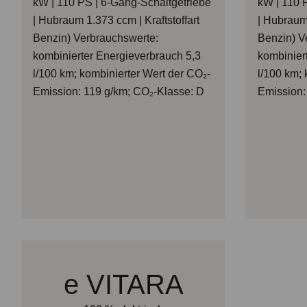
kW | 110 PS | 6-Gang-Schaltgetriebe
kW | 110 
| Hubraum 1.373 ccm | Kraftstoffart
| Hubraum 
Benzin) Verbrauchswerte:
Benzin) V
kombinierter Energieverbrauch 5,3
kombinier
l/100 km; kombinierter Wert der CO₂-
l/100 km; 
Emission: 119 g/km; CO₂-Klasse: D
Emission:
e VITARA