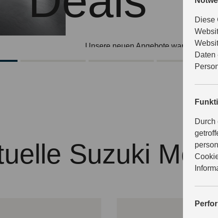
Deals
Notwe
Diese 
Websit
Websit
Unsere neuen Angebote warten schon 
Daten 
Informieren Sie sich jetzt bei uns.
Person
JETZT ENTDECKEN
Funkt
Durch 
getrof
tuelle Suzuki Mode
person
Cookie
Inform
Perfo