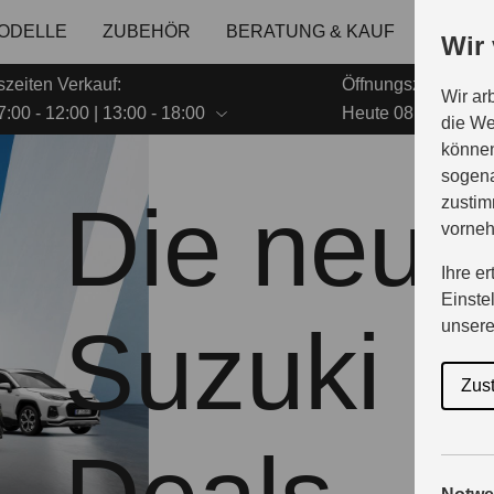
ODELLE
ZUBEHÖR
BERATUNG & KAUF
GESCH
Wir
szeiten Verkauf:
Öffnungszeiten Ser
Wir ar
:00 - 12:00 | 13:00 - 18:00
Heute 08:00 - 12:00
die We
können
sogena
Die neue
zustim
vorne
Ihre e
Einste
Suzuki
unser
Zus