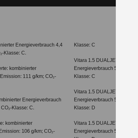
nierter Energieverbrauch 4,4
Klasse: C
₂-Klasse: C.
Vitara 1.5 DUALJET HYBRI
te: kombinierter
Energieverbrauch 5,0 l/100km
-Emission: 111 g/km; CO₂-
Klasse: C
Vitara 1.5 DUALJET HYBRI
mbinierter Energieverbrauch
Energieverbrauch 5,6 l/100km
; CO₂-Klasse: C.
Klasse: D
e: kombinierter
Vitara 1.5 DUALJET HYBRI
Emission: 106 g/km; CO₂-
Energieverbrauch 5,6 l/100km