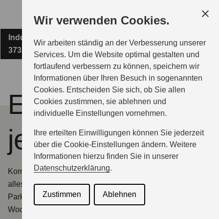
Zum
Wir verwenden Cookies.
Hauptinhalt
Industriestraße 3
AUTOHAUS INGO NOREIK
Wir arbeiten ständig an der Verbesserung unserer
37339 Worbis
Services. Um die Website optimal gestalten und
fortlaufend verbessern zu können, speichern wir
MODELLE
Informationen über Ihren Besuch in sogenannten
Cookies. Entscheiden Sie sich, ob Sie allen
Entdecken Sie
Cookies zustimmen, sie ablehnen und
ZUBEHÖR
individuelle Einstellungen vornehmen.
jetzt den Swift
Ihre erteilten Einwilligungen können Sie jederzeit
BERATUNG & KAUF
über die Cookie-Einstellungen ändern. Weitere
Informationen hierzu finden Sie in unserer
Datenschutzerklärung
.
Kompakt. Agil. Individuell.
Das ist der Swift.
Und er bringt
GESCHÄFTSKUNDEN
alles mit, was wir von einem urbanen Flitzer erwarten.
Zustimmen
Ablehnen
Parkplatzsuche in der Innenstadt oder ein spontaner
Wochenendtrip? Kein Problem. Trotz seiner kompakten
SERVICE