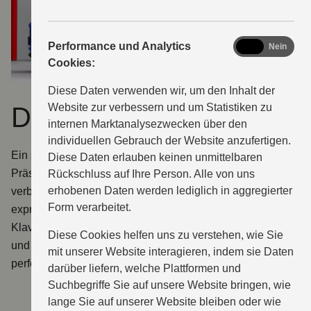
analytics
Performance und Analytics
Ja
Nein
Cookies:
Diese Daten verwenden wir, um den Inhalt der
Website zur verbessern und um Statistiken zu
Design
internen Marktanalysezwecken über den
individuellen Gebrauch der Website anzufertigen.
Ein starkes, unverwechselbares Design
- für noch mehr
Diese Daten erlauben keinen unmittelbaren
Präsenz und Wiedererkennungswert auf der Straße. Dabei
Rückschluss auf Ihre Person. Alle von uns
erhobenen Daten werden lediglich in aggregierter
verbinden sich einzelne Designelemente, wie der
Form verarbeitet.
expressive Kühlergrill mit Wabenmuster in schwarzem
Klavierlack, die tief ausgeformten vorderen Stoßfänger
Diese Cookies helfen uns zu verstehen, wie Sie
und das neue L-förmige LED-Tagfahrlicht, zu einem
mit unserer Website interagieren, indem sie Daten
perfekten Gesamtbild: der Swift typischen Front.
darüber liefern, welche Plattformen und
Suchbegriffe Sie auf unsere Website bringen, wie
lange Sie auf unserer Website bleiben oder wie