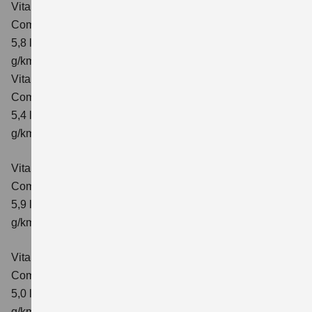
Vitara 1.4 BOOSTERJET HYBRID ALLGRIP AT
Comfort
Verbrauchswerte: kombinierter Energieverbrauch
5,8 l/100 km; kombinierter Wert der CO₂-Emission: 137
g/km; CO₂-Klasse: E
Vitara 1.4 BOOSTERJET HYBRID ALLGRIP
Comfort+ Verbrauchswerte: kombinierter Energieverbrauch
5,4 l/100km; kombinierter Wert der CO₂-Emission: 129
g/km; CO₂-Klasse: D
Vitara 1.4 BOOSTERJET HYBRID ALLGRIP AT
Comfort+
Verbrauchswerte: kombinierter Energieverbrauch
5,9 l/100 km; kombinierter Wert der CO₂-Emission: 138
g/km; CO₂-Klasse: E
Vitara 1.5 DUALJET HYBRID AGS
Comfort
Verbrauchswerte: kombinierter Energieverbrauch
5,0 l/100km; kombinierter Wert der CO₂-Emission: 113
g/km; CO₂-Klasse: C