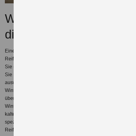
Winterkompletträder:
die beste Wahl.
Eine Postkarte: so groß ist etwa die Kontaktfläche eines
Reifens.
Sie entscheidet, wie lang Ihr Bremsweg ist oder wie sicher
Sie in der Spur bleiben, wenn Sie einem Hindernis
ausweichen. Vergleichstests beweisen: Sommer- und
Winterräder sind Ganzjahresreifen in Sachen Sicherheit
überlegen.
Saisonale Bereifung ist sicherer.
Bei
Winterreifen sorgt weicherer Gummi für mehr Grip auf
kaltem, nassem oder verschneitem Untergrund. Die mit
speziellen Lamellen und Profilrillen versehene
Reifenoberfläche beugt den Gefahren durch Aquaplaning