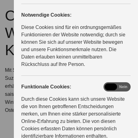
Originalteile &
Notwendige Cookies:
ÜBER UNS
Winter-
Diese Cookies sind für ein ordnungsgemäßes
Funktionieren der Website notwendig; durch sie
können Sie sich auf unserer Website bewegen
Kompletträder
und unsere Funktionsmerkmale nutzen. Die
Daten erlauben keinen unmittelbaren
Rückschluss auf Ihre Person.
Mit Suzuki Originalteilen bleibt Ihr Suzuki zu 100 %
Suzuki. Das zahlt sich aus: Denn die hohe Qualität
erhält auch den Wert Ihres Suzuki. Dazu empfehlen wir
functional
Funktionale Cookies:
Ja
Nein
saisonale Bereifung mit Suzuki Original
Durch diese Cookies kann sich unsere Website
Winterkompletträdern. So sind Sie von Oktober bis
die von Ihnen getroffenen Entscheidungen
Ostern sicher und sorgenfrei unterwegs.
merken, um Ihnen eine stärker personalisierte
Online-Erfahrung zu bieten. Die von diesen
Cookies erfassten Daten können persönlich
identifizierbare Informationen enthalten.