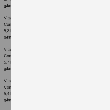
g/km; CO₂-Klasse: D
Vitara 1.4 BOOSTERJET HYBRID
Comfort+
Verbrauchswerte: kombinierter Energieverbrauch
5,3 l/100km; kombinierter Wert der CO₂-Emission: 120
g/km; CO₂-Klasse: D
Vitara 1.4 BOOSTERJET HYBRID AT
Comfort+
Verbrauchswerte: kombinierter Energieverbrauch
5,7 l/100km; kombinierter Wert der CO₂-Emission: 130
g/km; CO₂-Klasse: D
Vitara 1.4 BOOSTERJET HYBRID ALLGRIP
Comfort
Verbrauchswerte: kombinierter Energieverbrauch
5,4 l/100km; kombinierter Wert der CO₂-Emission: 129
g/km; CO₂-Klasse: D