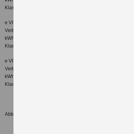
Klasse: A.
e VITARA eAxle Comfort+ (61 kWh-Batterie)
Verbrauchswerte: Energieverbrauch kombiniert: 15,1
kWh/100km; CO₂-Emissionen kombiniert: 0 g/km; CO₂-
Klasse: A.
e VITARA eAxle ALLGRIP-e Comfort+ (61 kWh-Batterie)
Verbrauchswerte: Energieverbrauch kombiniert: 16,6
kWh/100 km; CO₂-Emissionen kombiniert: 0 g/km; CO₂-
Klasse: A.
Abbildungen zeigen Sonderausstattungen.