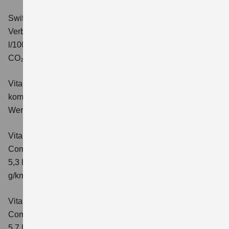
Swift 1.2 DUALJET HYBRID ALLGRIP Comfort+
Verbrauchswerte: kombinierter Energieverbrauch 4,9
l/100km; kombinierter Wert der CO₂-Emission: 110 g/km;
CO₂-Klasse: C.
Vitara 1.4 BOOSTERJET HYBRID Club
Verbrauchswerte:
kombinierter Energieverbrauch 5,3 l/100km; kombinierter
Wert der CO₂-Emission: 119 g/km; CO₂-Klasse: D
Vitara 1.4 BOOSTERJET HYBRID
Comfort
Verbrauchswerte: kombinierter Energieverbrauch
5,3 l/100km; kombinierter Wert der CO₂-Emission: 119
g/km; CO₂-Klasse: D
Vitara 1.4 BOOSTERJET HYBRID AT
Comfort
Verbrauchswerte: kombinierter Energieverbrauch
5,7 l/100 km; kombinierter Wert der CO₂-Emission: 129