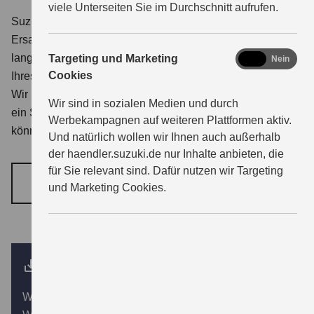
viele Unterseiten Sie im Durchschnitt aufrufen.
Suzuki pflegt hohe Qualitätsstandards - auch bei
Ersatzteilen. Suzuki Original Teile sind deswegen
marketing
langlebig und zuverlässig und tragen so zum Werterhalt
Targeting und Marketing
Ja
Nein
Cookies
Ihres Fahrzeugs bei.
Wir nutzen für Ihren Suzuki Originalteile. Damit Ihr Suzuki
Wir sind in sozialen Medien und durch
ein Suzuki bleibt, auf den Sie sich immer verlassen
Werbekampagnen auf weiteren Plattformen aktiv.
können.
Und natürlich wollen wir Ihnen auch außerhalb
der haendler.suzuki.de nur Inhalte anbieten, die
für Sie relevant sind. Dafür nutzen wir Targeting
JETZT TERMIN VEREINBAREN
und Marketing Cookies.
Unsere Winterkompletträder
Wir beraten Sie bei der Auswahl der passenden