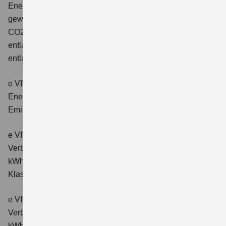
Energieverbrauch: 17,1kWh/100km plus 1,0 l/100 km;
gewichtet kombinierter Wert der CO2-Emission: 22 g/km;
CO2-Klasse: B; kombinierter Kraftstoffverbrauch bei
entladener Batterie: 6,6 l/100km; CO2-Klasse (bei
entladener Batterie): E.
e VITARA eAxle Club (49 kWh-Batterie)
Verbrauchswerte:
Energieverbrauch kombiniert: 14,9 kWh/100km; CO₂-
Emissionen kombiniert: 0 g/km; CO₂-Klasse: A.
e VITARA eAxle Comfort (61 kWh-Batterie)
Verbrauchswerte: Energieverbrauch kombiniert: 15,1
kWh/100km; CO₂-Emissionen kombiniert: 0 g/km; CO₂-
Klasse: A.
e VITARA eAxle ALLGRIP-e Comfort (61 kWh-Batterie)
Verbrauchswerte: Energieverbrauch kombiniert: 16,6
kWh/100km; CO₂-Emissionen kombiniert: 0 g/km; CO₂-