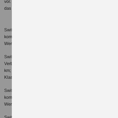
vor.
Bessere Kontrolle und ein kürzerer Bremsweg sind
das Ergebnis.
Swift 1.2 DUALJET HYBRID Club
Verbrauchswerte:
kombinierter Energieverbrauch 4,4 l/100km; kombinierter
Wert der CO₂-Emission: 98 g/km; CO₂-Klasse: C.
Swift 1.2 DUALJET HYBRID ALLGRIP Club
Verbrauchswerte: kombinierter Energieverbrauch 4,9 l/100
km; kombinierter Wert der CO₂-Emission: 111 g/km; CO₂-
Klasse: C.
Swift 1.2 DUALJET HYBRID Comfort
Verbrauchswerte:
kombinierter Energieverbrauch 4,4 l/100km; kombinierter
Wert der CO₂-Emission: 99 g/km; CO₂-Klasse: C.
Swift 1.2 DUALJET HYBRID CVT Comfort