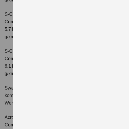
S-Cross 1.4 BOOSTERJET HYBRID ALLGRIP
Comfort+
Verbrauchswerte: kombinierter Energieverbrauch
5,7 l/100 km; kombinierter Wert der CO2-Emission: 131
g/km; CO2-Klasse: D
S-Cross 1.4 BOOSTERJET HYBRID ALLGRIP AT
Comfort+
Verbrauchswerte: kombinierter Energieverbrauch
6,1 l/100 km; kombinierter Wert der CO2-Emission: 141
g/km; CO2-Klasse: E
Swace 1.8 HYBRID CVT Comfort+
Verbrauchswerte:
kombinierter Energieverbrauch 4,5 l/100km; kombinierter
Wert der CO2-Emission: 102 g/km; CO2-Klasse: C.
Across 2.5 PLUG-IN HYBRID CVT
Comfort+
Verbrauchswerte: gewichtet kombinierter