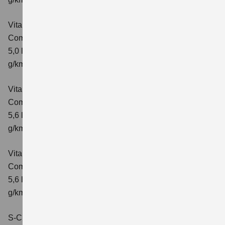
Vitara 1.5 DUALJET HYBRID AGS
Comfort+
Verbrauchswerte: kombinierter Energieverbrauch
5,0 l/100km; kombinierter Wert der CO₂-Emission: 114
g/km; CO₂-Klasse: C
Vitara 1.5 DUALJET HYBRID ALLGRIP AGS
Comfort
Verbrauchswerte: kombinierter Energieverbrauch
5,6 l/100km; kombinierter Wert der CO₂-Emission: 126
g/km; CO₂-Klasse: D
Vitara 1.5 DUALJET HYBRID ALLGRIP AGS
Comfort+
Verbrauchswerte: kombinierter Energieverbrauch
5,6 l/100km; kombinierter Wert der CO₂-Emission: 127
g/km; CO₂-Klasse: D
S-Cross 1.4 BOOSTERJET HYBRID