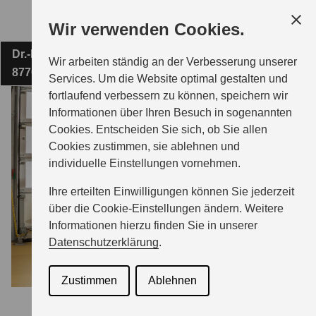
Zum
Wir verwenden Cookies.
Hauptinhalt
Dr.-Karl-Lenz-Straße 29
AUTO CENTER VERDERAME E.K.
Wir arbeiten ständig an der Verbesserung unserer
87700 Memmingen
Services. Um die Website optimal gestalten und
fortlaufend verbessern zu können, speichern wir
MODELLE
Informationen über Ihren Besuch in sogenannten
Cookies. Entscheiden Sie sich, ob Sie allen
Cookies zustimmen, sie ablehnen und
ZUBEHÖR
individuelle Einstellungen vornehmen.
Ihre erteilten Einwilligungen können Sie jederzeit
BERATUNG & KAUF
über die Cookie-Einstellungen ändern. Weitere
Informationen hierzu finden Sie in unserer
Datenschutzerklärung
.
GESCHÄFTSKUNDEN
Zustimmen
Ablehnen
SERVICE