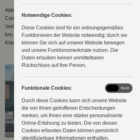
Abbildungen zeigen
Vitara 1.4 BOOSTERJET HYBRID
Notwendige Cookies:
Comfort+
Verbrauchswerte: kombinierter Energieverbrauch 5,3 l/100
Diese Cookies sind für ein ordnungsgemäßes
km; kombinierter Wert der CO₂-Emission: 120 g/km; CO₂-
Funktionieren der Website notwendig; durch sie
Klasse: D
können Sie sich auf unserer Website bewegen
und unsere Funktionsmerkmale nutzen. Die
Daten erlauben keinen unmittelbaren
Rückschluss auf Ihre Person.
functional
Funktionale Cookies:
Ja
Nein
Durch diese Cookies kann sich unsere Website
die von Ihnen getroffenen Entscheidungen
merken, um Ihnen eine stärker personalisierte
Online-Erfahrung zu bieten. Die von diesen
Cookies erfassten Daten können persönlich
identifizierbare Informationen enthalten.