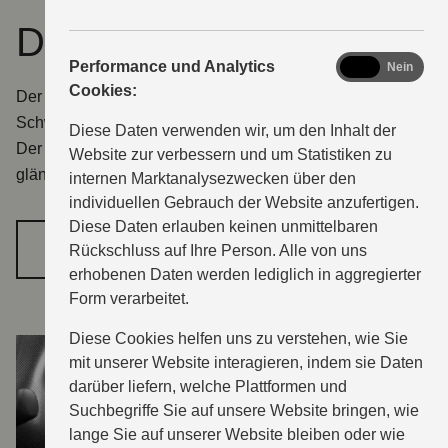
Design
analytics
Performance und Analytics
Ja
Nein
Cookies:
Der Vitara kombiniert klare Linien mit dynamischem
Schwung, stilvolles Design mit kraftvoller Ausstrahlung.
Diese Daten verwenden wir, um den Inhalt der
Der markante Kühlergrill und die Designelemente in
Website zur verbessern und um Statistiken zu
glänzendem Schwarz machen ihn unverwechselbar.
internen Marktanalysezwecken über den
individuellen Gebrauch der Website anzufertigen.
Diese Daten erlauben keinen unmittelbaren
SCHREIBEN SIE UNS AN
Rückschluss auf Ihre Person. Alle von uns
erhobenen Daten werden lediglich in aggregierter
Form verarbeitet.
Diese Cookies helfen uns zu verstehen, wie Sie
mit unserer Website interagieren, indem sie Daten
darüber liefern, welche Plattformen und
Suchbegriffe Sie auf unsere Website bringen, wie
lange Sie auf unserer Website bleiben oder wie