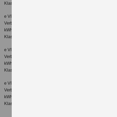
Klasse: A.
e VITARA eAxle ALLGRIP-e Comfort (61 kWh-Batterie)
Verbrauchswerte: Energieverbrauch kombiniert: 16,6
kWh/100km; CO₂-Emissionen kombiniert: 0 g/km; CO₂-
Klasse: A.
e VITARA eAxle Comfort+ (61 kWh-Batterie)
Verbrauchswerte: Energieverbrauch kombiniert: 15,1
kWh/100km; CO₂-Emissionen kombiniert: 0 g/km; CO₂-
Klasse: A.
e VITARA eAxle ALLGRIP-e Comfort+ (61 kWh-Batterie)
Verbrauchswerte: Energieverbrauch kombiniert: 16,6
kWh/100 km; CO₂-Emissionen kombiniert: 0 g/km; CO₂-
Klasse: A.