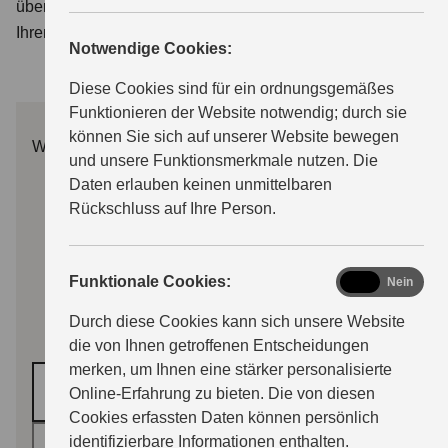
übernehmen wir: Sie erhalten Ihr persönliches Angebot für
Ihren Wunsch Suzuki.
Notwendige Cookies:
ÜBER UNS
Diese Cookies sind für ein ordnungsgemäßes
Funktionieren der Website notwendig; durch sie
können Sie sich auf unserer Website bewegen
Wunschmodell
und unsere Funktionsmerkmale nutzen. Die
Daten erlauben keinen unmittelbaren
Rückschluss auf Ihre Person.
functional
Funktionale Cookies:
Ja
Nein
Durch diese Cookies kann sich unsere Website
die von Ihnen getroffenen Entscheidungen
merken, um Ihnen eine stärker personalisierte
Modell auswählen *
Online-Erfahrung zu bieten. Die von diesen
Cookies erfassten Daten können persönlich
identifizierbare Informationen enthalten.