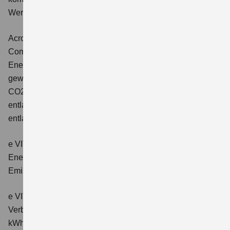
Wert der CO2-Emission: 102 g/km; CO2-Klasse: C.
Across 2.5 PLUG-IN HYBRID CVT
Comfort+
Verbrauchswerte: gewichtet kombinierter
Energieverbrauch: 17,1kWh/100km plus 1,0 l/100 km;
gewichtet kombinierter Wert der CO2-Emission: 22 g/km;
CO2-Klasse: B; kombinierter Kraftstoffverbrauch bei
entladener Batterie: 6,6 l/100km; CO2-Klasse (bei
entladener Batterie): E.
e VITARA eAxle Club (49 kWh-Batterie)
Verbrauchswerte:
Energieverbrauch kombiniert: 14,9 kWh/100km; CO₂-
Emissionen kombiniert: 0 g/km; CO₂-Klasse: A.
e VITARA eAxle Comfort (61 kWh-Batterie)
Verbrauchswerte: Energieverbrauch kombiniert: 15,1
kWh/100km; CO₂-Emissionen kombiniert: 0 g/km; CO₂-