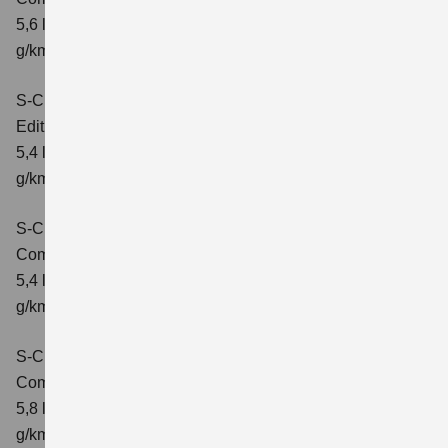
5,6 l/100km; kombinierter Wert der CO₂-Emission: 127
g/km; CO₂-Klasse: D
S-Cross 1.4 BOOSTERJET HYBRID
Edition
Verbrauchswerte: kombinierter Energieverbrauch
5,4 l/100 km; kombinierter Wert der CO2-Emission: 121
g/km; CO2-Klasse: D
S-Cross 1.4 BOOSTERJET HYBRID
Comfort
Verbrauchswerte: kombinierter Energieverbrauch
5,4 l/100 km; kombinierter Wert der CO2-Emission: 121
g/km; CO2-Klasse: D
S-Cross 1.4 BOOSTERJET HYBRID AT
Comfort
Verbrauchswerte: kombinierter Energieverbrauch
5,8 l/100 km; kombinierter Wert der CO2-Emission: 132
g/km; CO2-Klasse: D