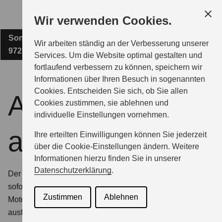
Zum
Wir verwenden Cookies.
Hauptinhalt
Sonnleite 8
ALLRAD SCHMITT GMBH
Wir arbeiten ständig an der Verbesserung unserer
97270 Kist
Services. Um die Website optimal gestalten und
fortlaufend verbessern zu können, speichern wir
MODELLE
Informationen über Ihren Besuch in sogenannten
Cookies. Entscheiden Sie sich, ob Sie allen
Angebot
Cookies zustimmen, sie ablehnen und
ZUBEHÖR
individuelle Einstellungen vornehmen.
anfordern
Ihre erteilten Einwilligungen können Sie jederzeit
BERATUNG & KAUF
über die Cookie-Einstellungen ändern. Weitere
Informationen hierzu finden Sie in unserer
Datenschutzerklärung
.
Der schnellste Weg zu Ihrem Wunschfahrzeug? Kommt
GESCHÄFTSKUNDEN
sofort.
Einfach das gewünschte Suzuki Modell,
Zustimmen
Ablehnen
Motorisierung und Ausstattung wählen, Kontaktformular
ausfüllen und ganz entspannt zurücklehnen. Den Rest
SERVICE