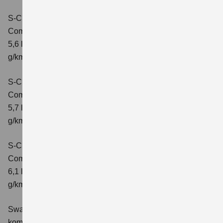
S-Cross 1.4 BOOSTERJET HYBRID ALLGRIP
Comfort
Verbrauchswerte: kombinierter Energieverbrauch
5,6 l/100 km; kombinierter Wert der CO2-Emission: 131
g/km; CO2-Klasse: D
S-Cross 1.4 BOOSTERJET HYBRID ALLGRIP
Comfort+
Verbrauchswerte: kombinierter Energieverbrauch
5,7 l/100 km; kombinierter Wert der CO2-Emission: 131
g/km; CO2-Klasse: D
S-Cross 1.4 BOOSTERJET HYBRID ALLGRIP AT
Comfort+
Verbrauchswerte: kombinierter Energieverbrauch
6,1 l/100 km; kombinierter Wert der CO2-Emission: 141
g/km; CO2-Klasse: E
Swace 1.8 HYBRID CVT Comfort+
Verbrauchswerte:
kombinierter Energieverbrauch 4,5 l/100km; kombinierter