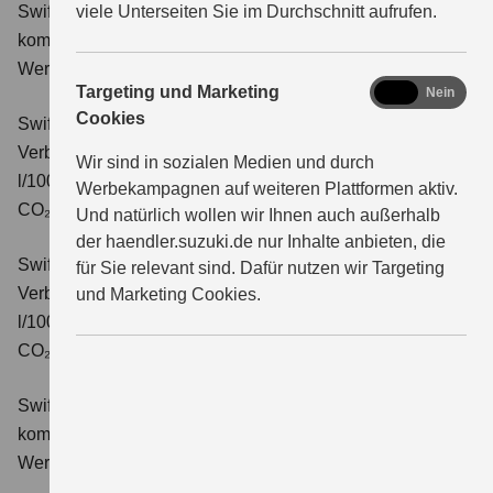
Swift 1.2 DUALJET HYBRID Comfort
viele Unterseiten Sie im Durchschnitt aufrufen.
Verbrauchswerte:
kombinierter Energieverbrauch 4,4 l/100km; kombinierter
Wert der CO₂-Emission: 99 g/km; CO₂-Klasse: C.
marketing
Targeting und Marketing
Ja
Nein
Cookies
Swift 1.2 DUALJET HYBRID CVT Comfort
Verbrauchswerte: kombinierter Energieverbrauch 4,7
Wir sind in sozialen Medien und durch
l/100km; kombinierter Wert der CO₂-Emission: 106 g/km;
Werbekampagnen auf weiteren Plattformen aktiv.
CO₂-Klasse: C.
Und natürlich wollen wir Ihnen auch außerhalb
der haendler.suzuki.de nur Inhalte anbieten, die
Swift 1.2 DUALJET HYBRID ALLGRIP Comfort
für Sie relevant sind. Dafür nutzen wir Targeting
Verbrauchswerte: kombinierter Energieverbrauch 4,9
und Marketing Cookies.
l/100km; kombinierter Wert der CO₂-Emission: 110 g/km;
CO₂-Klasse: C.
Swift 1.2 DUALJET HYBRID Comfort+
Verbrauchswerte:
kombinierter Energieverbrauch 4,4 l/100km; kombinierter
Wert der CO₂-Emission: 99 g/km; CO₂-Klasse: C.