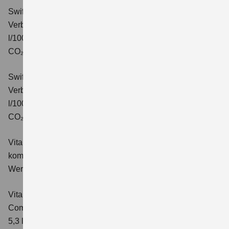
Swift 1.2 DUALJET HYBRID CVT Comfort+
Verbrauchswerte: kombinierter Energieverbrauch 4,7
l/100km; kombinierter Wert der CO₂-Emission: 106 g/km;
CO₂-Klasse: C.
Swift 1.2 DUALJET HYBRID ALLGRIP Comfort+
Verbrauchswerte: kombinierter Energieverbrauch 4,9
l/100km; kombinierter Wert der CO₂-Emission: 110 g/km;
CO₂-Klasse: C.
Vitara 1.4 BOOSTERJET HYBRID Club
Verbrauchswerte:
kombinierter Energieverbrauch 5,3 l/100km; kombinierter
Wert der CO₂-Emission: 119 g/km; CO₂-Klasse: D
Vitara 1.4 BOOSTERJET HYBRID
Comfort
Verbrauchswerte: kombinierter Energieverbrauch
5,3 l/100km; kombinierter Wert der CO₂-Emission: 119