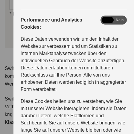
Motorisierung auswählen *
*
Pflichtfelder
analytics
Performance und Analytics
Ja
Nein
Cookies:
WEITER
Diese Daten verwenden wir, um den Inhalt der
Website zur verbessern und um Statistiken zu
internen Marktanalysezwecken über den
individuellen Gebrauch der Website anzufertigen.
Diese Daten erlauben keinen unmittelbaren
Swift 1.2 DUALJET HYBRID Club
Verbrauchswerte:
Rückschluss auf Ihre Person. Alle von uns
kombinierter Energieverbrauch 4,4 l/100km; kombinierter
erhobenen Daten werden lediglich in aggregierter
Wert der CO₂-Emission: 98 g/km; CO₂-Klasse: C.
Form verarbeitet.
Swift 1.2 DUALJET HYBRID ALLGRIP Club
Diese Cookies helfen uns zu verstehen, wie Sie
Verbrauchswerte: kombinierter Energieverbrauch 4,9 l/100
mit unserer Website interagieren, indem sie Daten
km; kombinierter Wert der CO₂-Emission: 111 g/km; CO₂-
darüber liefern, welche Plattformen und
Klasse: C.
Suchbegriffe Sie auf unsere Website bringen, wie
lange Sie auf unserer Website bleiben oder wie