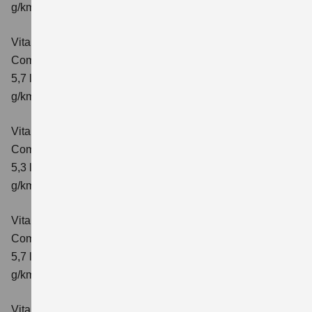
g/km; CO₂-Klasse: D
Vitara 1.4 BOOSTERJET HYBRID AT
Comfort
Verbrauchswerte: kombinierter Energieverbrauch
5,7 l/100 km; kombinierter Wert der CO₂-Emission: 129
g/km; CO₂-Klasse: D
Vitara 1.4 BOOSTERJET HYBRID
Comfort+
Verbrauchswerte: kombinierter Energieverbrauch
5,3 l/100km; kombinierter Wert der CO₂-Emission: 120
g/km; CO₂-Klasse: D
Vitara 1.4 BOOSTERJET HYBRID AT
Comfort+
Verbrauchswerte: kombinierter Energieverbrauch
5,7 l/100km; kombinierter Wert der CO₂-Emission: 130
g/km; CO₂-Klasse: D
Vitara 1.4 BOOSTERJET HYBRID ALLGRIP