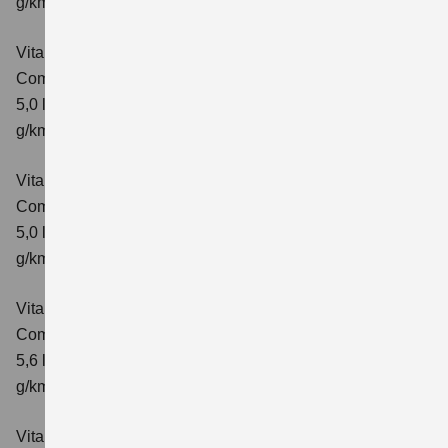
g/km; CO₂-Klasse: E
Vitara 1.5 DUALJET HYBRID AGS
Comfort
Verbrauchswerte: kombinierter Energieverbrauch
5,0 l/100km; kombinierter Wert der CO₂-Emission: 113
g/km; CO₂-Klasse: C
Vitara 1.5 DUALJET HYBRID AGS
Comfort+
Verbrauchswerte: kombinierter Energieverbrauch
5,0 l/100km; kombinierter Wert der CO₂-Emission: 114
g/km; CO₂-Klasse: C
Vitara 1.5 DUALJET HYBRID ALLGRIP AGS
Comfort
Verbrauchswerte: kombinierter Energieverbrauch
5,6 l/100km; kombinierter Wert der CO₂-Emission: 126
g/km; CO₂-Klasse: D
Vitara 1.5 DUALJET HYBRID ALLGRIP AGS