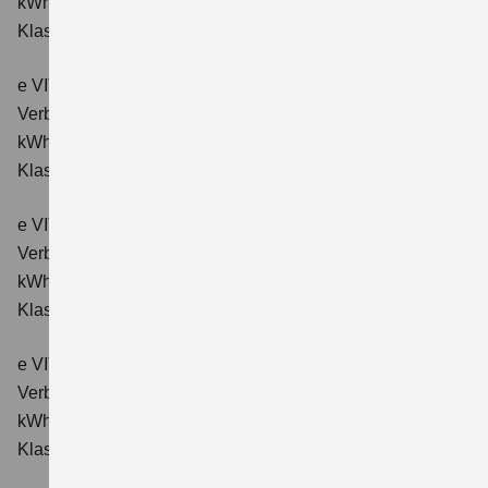
kWh/100km; CO₂-Emissionen kombiniert: 0 g/km; CO₂-
Klasse: A.
e VITARA eAxle ALLGRIP-e Comfort (61 kWh-Batterie)
Verbrauchswerte: Energieverbrauch kombiniert: 16,6
kWh/100km; CO₂-Emissionen kombiniert: 0 g/km; CO₂-
Klasse: A.
e VITARA eAxle Comfort+ (61 kWh-Batterie)
Verbrauchswerte: Energieverbrauch kombiniert: 15,1
kWh/100km; CO₂-Emissionen kombiniert: 0 g/km; CO₂-
Klasse: A.
e VITARA eAxle ALLGRIP-e Comfort+ (61 kWh-Batterie)
Verbrauchswerte: Energieverbrauch kombiniert: 16,6
kWh/100 km; CO₂-Emissionen kombiniert: 0 g/km; CO₂-
Klasse: A.