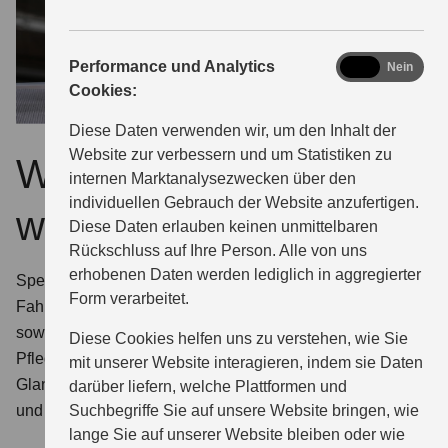
analytics
Performance und Analytics
Ja
Nein
Cookies:
Diese Daten verwenden wir, um den Inhalt der
Website zur verbessern und um Statistiken zu
Warum ECSTAR
internen Marktanalysezwecken über den
individuellen Gebrauch der Website anzufertigen.
wählen?
Diese Daten erlauben keinen unmittelbaren
Rückschluss auf Ihre Person. Alle von uns
erhobenen Daten werden lediglich in aggregierter
Speziell für Suzuki entwickelt. Bei uns finden Sie für jeden
Form verarbeitet.
Fahrzeugtyp das optimal geeignete ECSTAR Motoröl
sowie die komplette Serie zertifizierter ECSTAR
Diese Cookies helfen uns zu verstehen, wie Sie
Pflegemittel: Glasreiniger, Insektenentferner, Enteiser,
mit unserer Website interagieren, indem sie Daten
Glanzspray, Innenraumreiniger, Felgenreiniger, Bremsen-
darüber liefern, welche Plattformen und
Suchbegriffe Sie auf unsere Website bringen, wie
und Teilereiniger.
lange Sie auf unserer Website bleiben oder wie