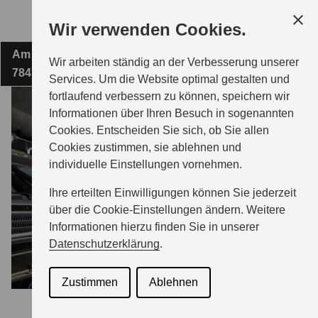
Zum
Wir verwenden Cookies.
Hauptinhalt
Am Vögelisberg 3
INSEL-GARAGE BECK
Wir arbeiten ständig an der Verbesserung unserer
78479 Reichenau
Services. Um die Website optimal gestalten und
fortlaufend verbessern zu können, speichern wir
MODELLE
Informationen über Ihren Besuch in sogenannten
Cookies. Entscheiden Sie sich, ob Sie allen
Cookies zustimmen, sie ablehnen und
ZUBEHÖR
individuelle Einstellungen vornehmen.
Ihre erteilten Einwilligungen können Sie jederzeit
BERATUNG & KAUF
über die Cookie-Einstellungen ändern. Weitere
Informationen hierzu finden Sie in unserer
Datenschutzerklärung
.
GESCHÄFTSKUNDEN
Zustimmen
Ablehnen
SERVICE