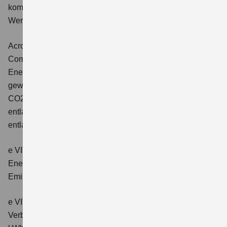
kombinierter Energieverbrauch 4,5 l/100km; kombinierter
Wert der CO2-Emission: 102 g/km; CO2-Klasse: C.
Across 2.5 PLUG-IN HYBRID CVT
Comfort+
Verbrauchswerte: gewichtet kombinierter
Energieverbrauch: 17,1kWh/100km plus 1,0 l/100 km;
gewichtet kombinierter Wert der CO2-Emission: 22 g/km;
CO2-Klasse: B; kombinierter Kraftstoffverbrauch bei
entladener Batterie: 6,6 l/100km; CO2-Klasse (bei
entladener Batterie): E.
e VITARA eAxle Club (49 kWh-Batterie)
Verbrauchswerte:
Energieverbrauch kombiniert: 14,9 kWh/100km; CO₂-
Emissionen kombiniert: 0 g/km; CO₂-Klasse: A.
e VITARA eAxle Comfort (61 kWh-Batterie)
Verbrauchswerte: Energieverbrauch kombiniert: 15,1