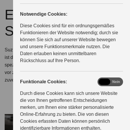
ECSTAR by
Notwendige Cookies:
ÜBER UNS
Suzuki
Diese Cookies sind für ein ordnungsgemäßes
Funktionieren der Website notwendig; durch sie
können Sie sich auf unserer Website bewegen
und unsere Funktionsmerkmale nutzen. Die
Suzuki Qualität auch bei Schutz und Pflege. ECSTAR
Daten erlauben keinen unmittelbaren
ist die von Suzuki entwickelte Marke für Motoröle und
Rückschluss auf Ihre Person.
spezielle Pflegeprodukte. So schützen Sie Ihr Fahrzeug
vor zu schnellem Verschleiß. Damit er so langlebig und
zuverlässig bleibt, wie Sie es von Suzuki gewohnt sind.
functional
Funktionale Cookies:
Ja
Nein
Durch diese Cookies kann sich unsere Website
die von Ihnen getroffenen Entscheidungen
merken, um Ihnen eine stärker personalisierte
Online-Erfahrung zu bieten. Die von diesen
Cookies erfassten Daten können persönlich
identifizierbare Informationen enthalten.