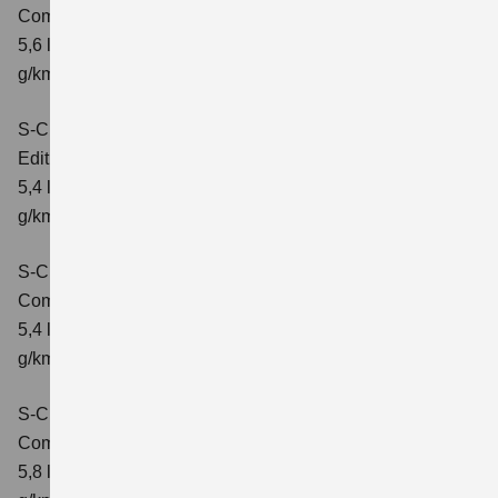
Comfort+
Verbrauchswerte: kombinierter Energieverbrauch
5,6 l/100km; kombinierter Wert der CO₂-Emission: 127
g/km; CO₂-Klasse: D
S-Cross 1.4 BOOSTERJET HYBRID
Edition
Verbrauchswerte: kombinierter Energieverbrauch
5,4 l/100 km; kombinierter Wert der CO2-Emission: 121
g/km; CO2-Klasse: D
S-Cross 1.4 BOOSTERJET HYBRID
Comfort
Verbrauchswerte: kombinierter Energieverbrauch
5,4 l/100 km; kombinierter Wert der CO2-Emission: 121
g/km; CO2-Klasse: D
S-Cross 1.4 BOOSTERJET HYBRID AT
Comfort
Verbrauchswerte: kombinierter Energieverbrauch
5,8 l/100 km; kombinierter Wert der CO2-Emission: 132