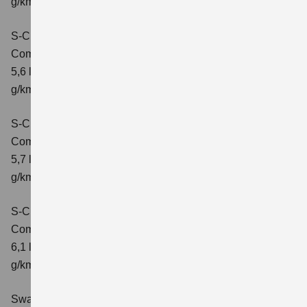
g/km; CO2-Klasse: D
S-Cross 1.4 BOOSTERJET HYBRID ALLGRIP
Comfort
Verbrauchswerte: kombinierter Energieverbrauch
5,6 l/100 km; kombinierter Wert der CO2-Emission: 131
g/km; CO2-Klasse: D
S-Cross 1.4 BOOSTERJET HYBRID ALLGRIP
Comfort+
Verbrauchswerte: kombinierter Energieverbrauch
5,7 l/100 km; kombinierter Wert der CO2-Emission: 131
g/km; CO2-Klasse: D
S-Cross 1.4 BOOSTERJET HYBRID ALLGRIP AT
Comfort+
Verbrauchswerte: kombinierter Energieverbrauch
6,1 l/100 km; kombinierter Wert der CO2-Emission: 141
g/km; CO2-Klasse: E
Swace 1.8 HYBRID CVT Comfort+
Verbrauchswerte: