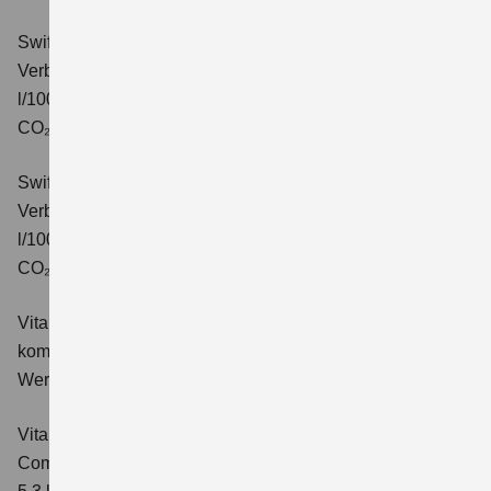
Swift 1.2 DUALJET HYBRID CVT Comfort+
Verbrauchswerte: kombinierter Energieverbrauch 4,7
l/100km; kombinierter Wert der CO₂-Emission: 106 g/km;
CO₂-Klasse: C.
Swift 1.2 DUALJET HYBRID ALLGRIP Comfort+
Verbrauchswerte: kombinierter Energieverbrauch 4,9
l/100km; kombinierter Wert der CO₂-Emission: 110 g/km;
CO₂-Klasse: C.
Vitara 1.4 BOOSTERJET HYBRID Club
Verbrauchswerte:
kombinierter Energieverbrauch 5,3 l/100km; kombinierter
Wert der CO₂-Emission: 119 g/km; CO₂-Klasse: D
Vitara 1.4 BOOSTERJET HYBRID
Comfort
Verbrauchswerte: kombinierter Energieverbrauch