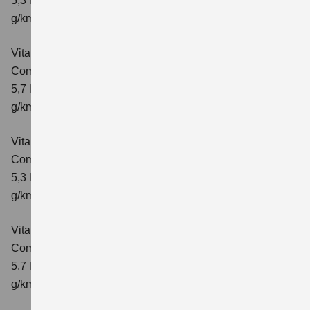
5,3 l/100km; kombinierter Wert der CO₂-Emission: 119
g/km; CO₂-Klasse: D
Vitara 1.4 BOOSTERJET HYBRID AT
Comfort
Verbrauchswerte: kombinierter Energieverbrauch
5,7 l/100 km; kombinierter Wert der CO₂-Emission: 129
g/km; CO₂-Klasse: D
Vitara 1.4 BOOSTERJET HYBRID
Comfort+
Verbrauchswerte: kombinierter Energieverbrauch
5,3 l/100km; kombinierter Wert der CO₂-Emission: 120
g/km; CO₂-Klasse: D
Vitara 1.4 BOOSTERJET HYBRID AT
Comfort+
Verbrauchswerte: kombinierter Energieverbrauch
5,7 l/100km; kombinierter Wert der CO₂-Emission: 130
g/km; CO₂-Klasse: D