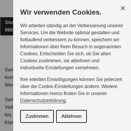
Zum
Wir verwenden Cookies.
Hauptinhalt
Stuttgarter Straße 209
BEST + SCHNEIDER GMBH
Wir arbeiten ständig an der Verbesserung unserer
89081 Ulm
Services. Um die Website optimal gestalten und
fortlaufend verbessern zu können, speichern wir
MODELLE
Informationen über Ihren Besuch in sogenannten
Cookies. Entscheiden Sie sich, ob Sie allen
Cookies zustimmen, sie ablehnen und
ZUBEHÖR
individuelle Einstellungen vornehmen.
Swift 1.2 DUALJET HYBRID Club
Verbrauchswerte:
kombinierter Energieverbrauch 4,4 l/100km; kombinierter
Ihre erteilten Einwilligungen können Sie jederzeit
Wert der CO₂-Emission: 98 g/km; CO₂-Klasse: C.
BERATUNG & KAUF
über die Cookie-Einstellungen ändern. Weitere
Informationen hierzu finden Sie in unserer
Swift 1.2 DUALJET HYBRID ALLGRIP Club
Datenschutzerklärung
.
GESCHÄFTSKUNDEN
Verbrauchswerte: kombinierter Energieverbrauch 4,9 l/100
km; kombinierter Wert der CO₂-Emission: 111 g/km; CO₂-
Zustimmen
Ablehnen
Klasse: C.
SERVICE