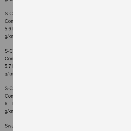
S-Cross 1.4 BOOSTERJET HYBRID ALLGRIP
Comfort
Verbrauchswerte: kombinierter Energieverbrauch
5,6 l/100 km; kombinierter Wert der CO2-Emission: 131
g/km; CO2-Klasse: D
S-Cross 1.4 BOOSTERJET HYBRID ALLGRIP
Comfort+
Verbrauchswerte: kombinierter Energieverbrauch
5,7 l/100 km; kombinierter Wert der CO2-Emission: 131
g/km; CO2-Klasse: D
S-Cross 1.4 BOOSTERJET HYBRID ALLGRIP AT
Comfort+
Verbrauchswerte: kombinierter Energieverbrauch
6,1 l/100 km; kombinierter Wert der CO2-Emission: 141
g/km; CO2-Klasse: E
Swace 1.8 HYBRID CVT Comfort+
Verbrauchswerte: