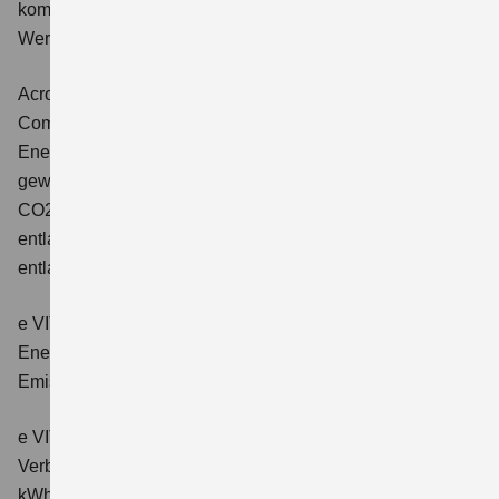
kombinierter Energieverbrauch 4,5 l/100km; kombinierter
Wert der CO2-Emission: 102 g/km; CO2-Klasse: C.
Across 2.5 PLUG-IN HYBRID CVT
Comfort+
Verbrauchswerte: gewichtet kombinierter
Energieverbrauch: 17,1kWh/100km plus 1,0 l/100 km;
gewichtet kombinierter Wert der CO2-Emission: 22 g/km;
CO2-Klasse: B; kombinierter Kraftstoffverbrauch bei
entladener Batterie: 6,6 l/100km; CO2-Klasse (bei
entladener Batterie): E.
e VITARA eAxle Club (49 kWh-Batterie)
Verbrauchswerte:
Energieverbrauch kombiniert: 14,9 kWh/100km; CO₂-
Emissionen kombiniert: 0 g/km; CO₂-Klasse: A.
e VITARA eAxle Comfort (61 kWh-Batterie)
Verbrauchswerte: Energieverbrauch kombiniert: 15,1
kWh/100km; CO₂-Emissionen kombiniert: 0 g/km; CO₂-