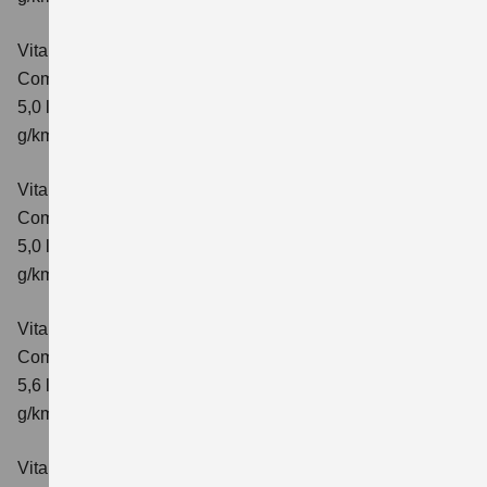
Vitara 1.5 DUALJET HYBRID AGS
Comfort
Verbrauchswerte: kombinierter Energieverbrauch
5,0 l/100km; kombinierter Wert der CO₂-Emission: 113
g/km; CO₂-Klasse: C
Vitara 1.5 DUALJET HYBRID AGS
Comfort+
Verbrauchswerte: kombinierter Energieverbrauch
5,0 l/100km; kombinierter Wert der CO₂-Emission: 114
g/km; CO₂-Klasse: C
Vitara 1.5 DUALJET HYBRID ALLGRIP AGS
Comfort
Verbrauchswerte: kombinierter Energieverbrauch
5,6 l/100km; kombinierter Wert der CO₂-Emission: 126
g/km; CO₂-Klasse: D
Vitara 1.5 DUALJET HYBRID ALLGRIP AGS