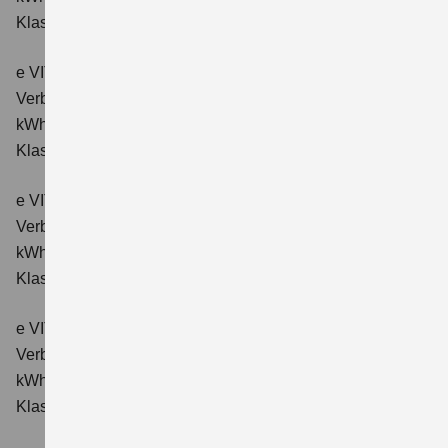
Klasse: A.
e VITARA eAxle ALLGRIP-e Comfort (61 kWh-Batterie)
Verbrauchswerte: Energieverbrauch kombiniert: 16,6
kWh/100km; CO₂-Emissionen kombiniert: 0 g/km; CO₂-
Klasse: A.
e VITARA eAxle Comfort+ (61 kWh-Batterie)
Verbrauchswerte: Energieverbrauch kombiniert: 15,1
kWh/100km; CO₂-Emissionen kombiniert: 0 g/km; CO₂-
Klasse: A.
e VITARA eAxle ALLGRIP-e Comfort+ (61 kWh-Batterie)
Verbrauchswerte: Energieverbrauch kombiniert: 16,6
kWh/100 km; CO₂-Emissionen kombiniert: 0 g/km; CO₂-
Klasse: A.