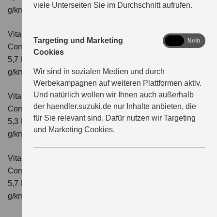
viele Unterseiten Sie im Durchschnitt aufrufen.
g/km; CO₂-Klasse: D
Vitara 1.4 BOOSTERJET HYBRID AT
marketing
Targeting und Marketing
Ja
Nein
Comfort
Verbrauchswerte: kombinierter Energieverbrauch
Cookies
5,7 l/100 km; kombinierter Wert der CO₂-Emission: 129
Wir sind in sozialen Medien und durch
g/km; CO₂-Klasse: D
Werbekampagnen auf weiteren Plattformen aktiv.
Und natürlich wollen wir Ihnen auch außerhalb
Vitara 1.4 BOOSTERJET HYBRID
der haendler.suzuki.de nur Inhalte anbieten, die
Comfort+
Verbrauchswerte: kombinierter Energieverbrauch
für Sie relevant sind. Dafür nutzen wir Targeting
5,3 l/100km; kombinierter Wert der CO₂-Emission: 120
und Marketing Cookies.
g/km; CO₂-Klasse: D
Vitara 1.4 BOOSTERJET HYBRID AT
Comfort+
Verbrauchswerte: kombinierter Energieverbrauch
5,7 l/100km; kombinierter Wert der CO₂-Emission: 130
g/km; CO₂-Klasse: D