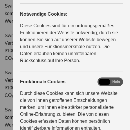
Swift 1.2 DUALJET HYBRID Comfort
Verbrauchswerte:
kombinierter Energieverbrauch 4,4 l/100km; kombinierter
Notwendige Cookies:
ÜBER UNS
Wert der CO₂-Emission: 99 g/km; CO₂-Klasse: C.
Diese Cookies sind für ein ordnungsgemäßes
Funktionieren der Website notwendig; durch sie
Swift 1.2 DUALJET HYBRID CVT Comfort
können Sie sich auf unserer Website bewegen
Verbrauchswerte: kombinierter Energieverbrauch 4,7
und unsere Funktionsmerkmale nutzen. Die
l/100km; kombinierter Wert der CO₂-Emission: 106 g/km;
Daten erlauben keinen unmittelbaren
CO₂-Klasse: C.
Rückschluss auf Ihre Person.
Swift 1.2 DUALJET HYBRID ALLGRIP Comfort
Verbrauchswerte: kombinierter Energieverbrauch 4,9
functional
Funktionale Cookies:
Ja
Nein
l/100km; kombinierter Wert der CO₂-Emission: 110 g/km;
Durch diese Cookies kann sich unsere Website
CO₂-Klasse: C.
die von Ihnen getroffenen Entscheidungen
merken, um Ihnen eine stärker personalisierte
Swift 1.2 DUALJET HYBRID Comfort+
Verbrauchswerte:
Online-Erfahrung zu bieten. Die von diesen
kombinierter Energieverbrauch 4,4 l/100km; kombinierter
Cookies erfassten Daten können persönlich
Wert der CO₂-Emission: 99 g/km; CO₂-Klasse: C.
identifizierbare Informationen enthalten.