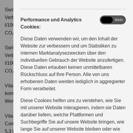
Swift 1.2 DUALJET HYBRID CVT Comfort+
Verbrauchswerte: kombinierter Energieverbrauch 4,7
analytics
Performance und Analytics
Ja
Nein
l/100km; kombinierter Wert der CO₂-Emission: 106 g/km;
Cookies:
CO₂-Klasse: C.
Diese Daten verwenden wir, um den Inhalt der
Website zur verbessern und um Statistiken zu
Swift 1.2 DUALJET HYBRID ALLGRIP Comfort+
internen Marktanalysezwecken über den
Verbrauchswerte: kombinierter Energieverbrauch 4,9
individuellen Gebrauch der Website anzufertigen.
l/100km; kombinierter Wert der CO₂-Emission: 110 g/km;
Diese Daten erlauben keinen unmittelbaren
CO₂-Klasse: C.
Rückschluss auf Ihre Person. Alle von uns
erhobenen Daten werden lediglich in aggregierter
Vitara 1.4 BOOSTERJET HYBRID Club
Verbrauchswerte:
Form verarbeitet.
kombinierter Energieverbrauch 5,3 l/100km; kombinierter
Diese Cookies helfen uns zu verstehen, wie Sie
Wert der CO₂-Emission: 119 g/km; CO₂-Klasse: D
mit unserer Website interagieren, indem sie Daten
darüber liefern, welche Plattformen und
Vitara 1.4 BOOSTERJET HYBRID
Suchbegriffe Sie auf unsere Website bringen, wie
Comfort
Verbrauchswerte: kombinierter Energieverbrauch
lange Sie auf unserer Website bleiben oder wie
5,3 l/100km; kombinierter Wert der CO₂-Emission: 119