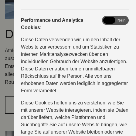
analytics
Performance und Analytics
Ja
Nein
Cookies:
Design
Diese Daten verwenden wir, um den Inhalt der
Website zur verbessern und um Statistiken zu
Athletisch im Ganzen, raffiniert im Detail. Das
internen Marktanalysezwecken über den
ausdrucksstarke SUV-Design des S-Cross, seine
individuellen Gebrauch der Website anzufertigen.
Entschlossenheit ausstrahlende Linienführung, gibt von
Diese Daten erlauben keinen unmittelbaren
allen Seiten zu erkennen: Hier beginnt der Weg aus der
Rückschluss auf Ihre Person. Alle von uns
Routine.
erhobenen Daten werden lediglich in aggregierter
Form verarbeitet.
Diese Cookies helfen uns zu verstehen, wie Sie
PROBEFAHRT VEREINBAREN
mit unserer Website interagieren, indem sie Daten
darüber liefern, welche Plattformen und
Suchbegriffe Sie auf unsere Website bringen, wie
lange Sie auf unserer Website bleiben oder wie