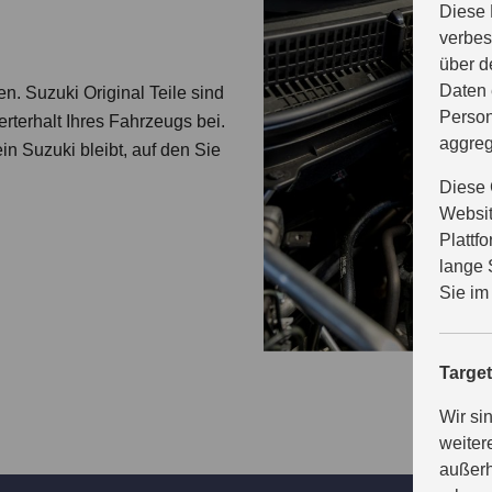
Diese 
verbes
über d
Daten 
en. Suzuki Original Teile sind
Person
terhalt Ihres Fahrzeugs bei.
aggreg
ein Suzuki bleibt, auf den Sie
Diese 
Websit
Plattf
lange 
Sie im
Targe
Wir si
weiter
außerh