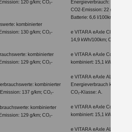
Emission: 120 g/km; CO₂-
Energieverbrauch: 17,1kWh/10
CO2-Emission: 22 g/km; CO2-K
Batterie: 6,6 l/100km; CO2-Kl
swerte: kombinierter
Emission: 130 g/km; CO₂-
e VITARA eAxle Club (49 kW
14,9 kWh/100km; CO₂-Emissio
auchswerte: kombinierter
e VITARA eAxle Comfort (61 
Emission: 129 g/km; CO₂-
kombiniert: 15,1 kWh/100km;
e VITARA eAxle ALLGRIP-e C
erbrauchswerte: kombinierter
Energieverbrauch kombiniert
-Emission: 137 g/km; CO₂-
CO₂-Klasse: A.
e VITARA eAxle Comfort+ (61
auchswerte: kombinierter
kombiniert: 15,1 kWh/100km;
Emission: 129 g/km; CO₂-
e VITARA eAxle ALLGRIP-e C