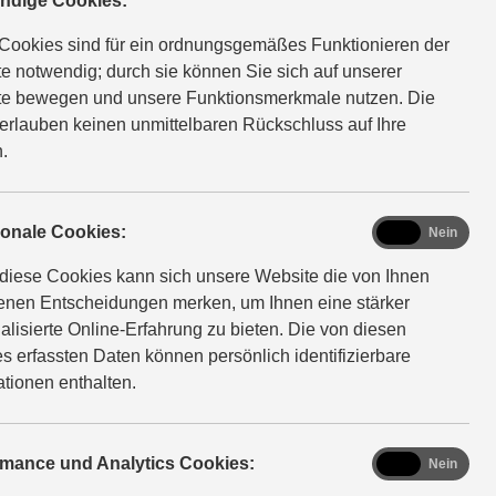
ompletträd
ndige Cookies:
Cookies sind für ein ordnungsgemäßes Funktionieren der
e notwendig; durch sie können Sie sich auf unserer
e bewegen und unsere Funktionsmerkmale nutzen. Die
 Originalteilen bleibt Ihr Suzuki zu 100 % Suzuki. Das
erlauben keinen unmittelbaren Rückschluss auf Ihre
 aus: Denn die hohe Qualität erhält auch den Wert Ihres
.
azu empfehlen wir saisonale Bereifung mit Suzuki
interkompletträdern. So sind Sie von Oktober bis Ostern
d sorgenfrei unterwegs.
functional
ionale Cookies:
Ja
Nein
diese Cookies kann sich unsere Website die von Ihnen
fenen Entscheidungen merken, um Ihnen eine stärker
alisierte Online-Erfahrung zu bieten. Die von diesen
s erfassten Daten können persönlich identifizierbare
ationen enthalten.
analytics
rmance und Analytics Cookies:
Ja
Nein