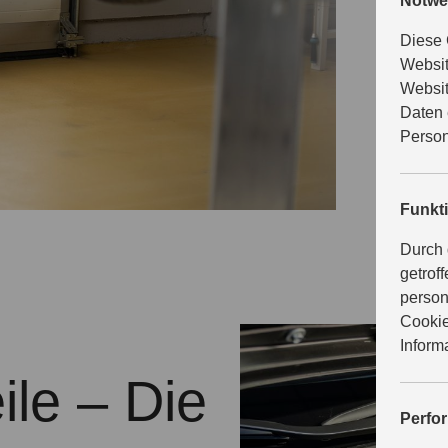
K
Notwe
Diese 
Websit
Websit
Mit Suzuki
Daten 
zahlt sich
Person
Suzuki. D
Original W
sicher un
Funkt
Durch 
getrof
person
Cookie
Inform
ile – Die
Perfo