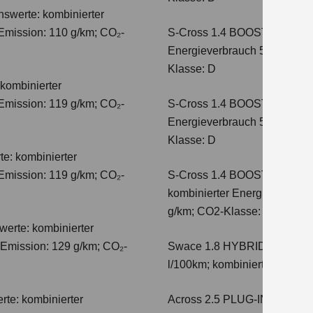
hswerte: kombinierter
Emission: 110 g/km; CO₂-
S-Cross 1.4 BOOSTERJET 
Energieverbrauch 5,6 l/100 
Klasse: D
kombinierter
Emission: 119 g/km; CO₂-
S-Cross 1.4 BOOSTERJET 
Energieverbrauch 5,7 l/100 
Klasse: D
e: kombinierter
Emission: 119 g/km; CO₂-
S-Cross 1.4 BOOSTERJET 
kombinierter Energieverbrauc
g/km; CO2-Klasse: E
erte: kombinierter
-Emission: 129 g/km; CO₂-
Swace 1.8 HYBRID CVT Com
l/100km; kombinierter Wert 
te: kombinierter
Across 2.5 PLUG-IN HYBRID