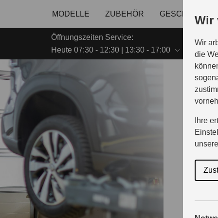
MODELLE
ZUBEHÖR
GESCHÄFTSK
Wir
Öffnungszeiten Service:
Wir ar
Heute 07:30 - 12:30 | 13:30 - 17:00
die We
können
sogena
O
zustim
vorne
Ihre e
Einste
&
unser
Zus