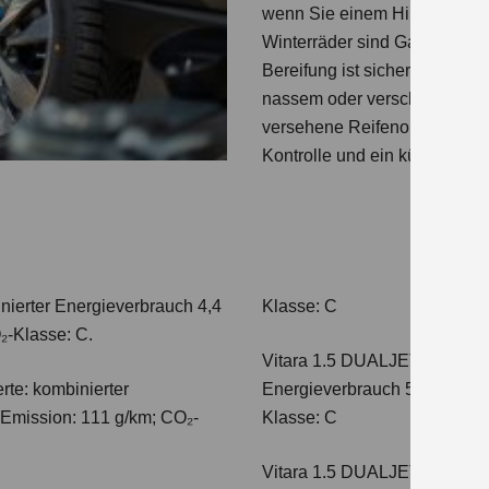
wenn Sie einem Hindernis a
Winterräder sind Ganzjahresr
Bereifung ist sicherer.
Bei Win
nassem oder verschneitem Unt
versehene Reifenoberfläche 
Kontrolle und ein kürzerer B
nierter Energieverbrauch 4,4
Klasse: C
₂-Klasse: C.
Vitara 1.5 DUALJET HYBRI
te: kombinierter
Energieverbrauch 5,0 l/100km
-Emission: 111 g/km; CO₂-
Klasse: C
Vitara 1.5 DUALJET HYBRI