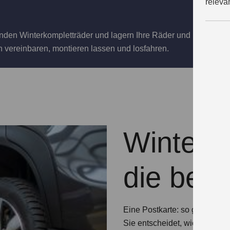
releva
nden Winterkompletträder und lagern Ihre Räder und Reifen bei
n vereinbaren, montieren lassen und losfahren.
Winterk
die best
Eine Postkarte: so groß ist e
Sie entscheidet, wie lang Ihr