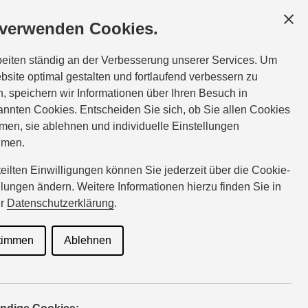
UNDEN
SERVICE
ÜBER UNS
 verwenden Cookies.
Tel.:
07032-83222
beiten ständig an der Verbesserung unserer Services. Um
binder@suzuki-handel.de
bsite optimal gestalten und fortlaufend verbessern zu
, speichern wir Informationen über Ihren Besuch in
nnten Cookies. Entscheiden Sie sich, ob Sie allen Cookies
riginalteile
men, sie ablehnen und individuelle Einstellungen
hmen.
rteilten Einwilligungen können Sie jederzeit über die Cookie-
llungen ändern. Weitere Informationen hierzu finden Sie in
 Winter-
er
Datenschutzerklärung
.
timmen
Ablehnen