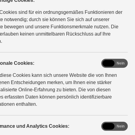
ndige Cookies:
Cookies sind für ein ordnungsgemäßes Funktionieren der
e notwendig; durch sie können Sie sich auf unserer
e bewegen und unsere Funktionsmerkmale nutzen. Die
erlauben keinen unmittelbaren Rückschluss auf Ihre
meln und an zugelassenen
.
offe, welche zu großen
 vermieden werden sollte.
 Sie hierbei Ihr Suzuki-
functional
ionale Cookies:
Ja
Nein
ll) haben wir ergänzt, wie
diese Cookies kann sich unsere Website die von Ihnen
fenen Entscheidungen merken, um Ihnen eine stärker
alisierte Online-Erfahrung zu bieten. Die von diesen
s erfassten Daten können persönlich identifizierbare
ationen enthalten.
s zurückgegeben werden. Die
e auch bei Ihrer örtlichen
des Umweltbundesamt
analytics
rmance und Analytics Cookies:
Ja
Nein