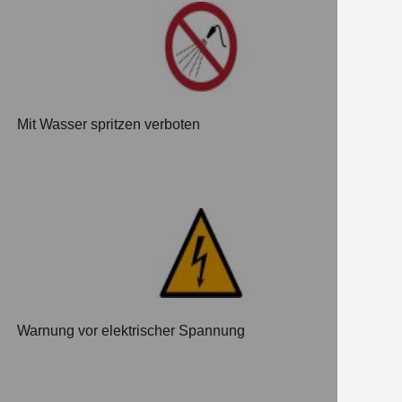
Mit Wasser spritzen verboten
Warnung vor elektrischer Spannung