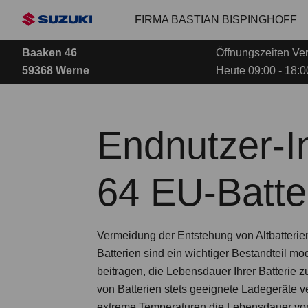
Zum
FIRMA BASTIAN BISPINGHOFF
Hauptinhalt
Baaken 46
Öffnungszeiten Ver
59368 Werne
Heute 09:00 - 18:0
Endnutzer-I
64 EU-Batte
Vermeidung der Entstehung von Altbatterie
Batterien sind ein wichtiger Bestandteil
beitragen, die Lebensdauer Ihrer Batterie z
von Batterien stets geeignete Ladegeräte
extreme Temperaturen die Lebensdauer von 