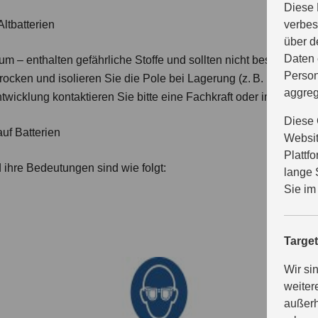
Diese 
ltbatterien
verbes
über d
Daten 
um – enthalten gefährliche Stoffe und sollten nicht beschädigt, 
Person
trocken und isolieren Sie die Pole bei Lagerung (z. B. mit Kleb
aggreg
wicklung kontaktieren Sie bitte eine Fachkraft oder im Zweifel 
Diese 
uf Batterien
Websit
Plattf
 ihre Bedeutungen sind wie folgt:
lange 
Sie im
Targe
Wir si
weiter
außerh