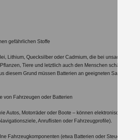
nen gefährlichen Stoffe
e Blei, Lithium, Quecksilber oder Cadmium, die bei unsachgemä
flanzen, Tiere und letztlich auch den Menschen schädigen – e
 Aus diesem Grund müssen Batterien an geeigneten Sammel- o
e von Fahrzeugen oder Batterien
ie Autos, Motorräder oder Boote – können elektronische System
vigationsziele, Anruflisten oder Fahrzeugprofile).
lne Fahrzeugkomponenten (etwa Batterien oder Steuergeräte) 