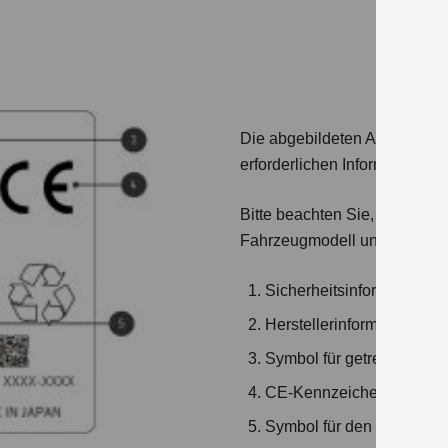
Die abgebildeten Aufkleber e
erforderlichen Informationen.
Bitte beachten Sie, dass der 
Fahrzeugmodell und -jahr var
Sicherheitsinformationen
Herstellerinformationen
Symbol für getrenntes S
CE-Kennzeichen
Symbol für den Schwerme