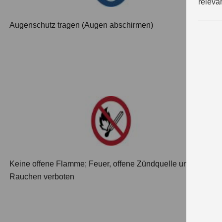
releva
Augenschutz tragen (Augen abschirmen)
Keine offene Flamme; Feuer, offene Zündquelle und
Rauchen verboten