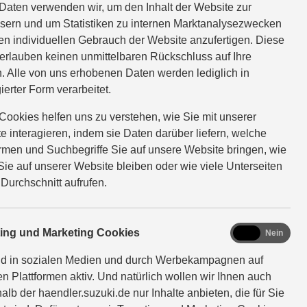
Daten verwenden wir, um den Inhalt der Website zur
sern und um Statistiken zu internen Marktanalysezwecken
en individuellen Gebrauch der Website anzufertigen. Diese
erlauben keinen unmittelbaren Rückschluss auf Ihre
geöffnet oder falsch gelagert
. Alle von uns erhobenen Daten werden lediglich in
eband), um Kurzschlüsse zu
ierter Form verarbeitet.
den Notruf.
Cookies helfen uns zu verstehen, wie Sie mit unserer
e interagieren, indem sie Daten darüber liefern, welche
ormen und Suchbegriffe Sie auf unsere Website bringen, wie
Sie auf unserer Website bleiben oder wie viele Unterseiten
 Durchschnitt aufrufen.
marketing
ting und Marketing Cookies
Ja
Nein
nd in sozialen Medien und durch Werbekampagnen auf
en Plattformen aktiv. Und natürlich wollen wir Ihnen auch
alb der haendler.suzuki.de nur Inhalte anbieten, die für Sie