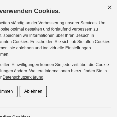
GESCHÄFTSKUNDEN
SERVICE
ÜBER UNS
 verwenden Cookies.
Tel.:
02389-6162
beiten ständig an der Verbesserung unserer Services. Um
:45
bispinghoff@suzuki-handel.de
bsite optimal gestalten und fortlaufend verbessern zu
, speichern wir Informationen über Ihren Besuch in
nnten Cookies. Entscheiden Sie sich, ob Sie allen Cookies
men, sie ablehnen und individuelle Einstellungen
ß Art.
hmen.
rteilten Einwilligungen können Sie jederzeit über die Cookie-
llungen ändern. Weitere Informationen hierzu finden Sie in
er
Datenschutzerklärung
.
timmen
Ablehnen
nen Sie als Endnutzer dazu
. Hierzu sollten zum Laden
en werden. Ebenso können
ien nach Möglichkeit weder