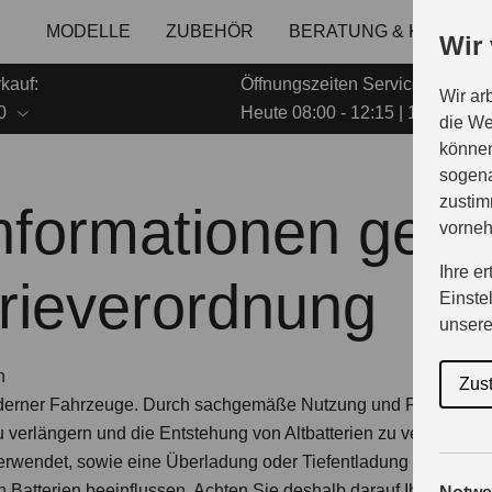
MODELLE
ZUBEHÖR
BERATUNG & KAUF
Wir
kauf:
Öffnungszeiten Service:
Wir ar
0
Heute 08:00 - 12:15 | 13:00 - 16
die We
können
sogena
zustim
nformationen gemä
vorne
Ihre e
rieverordnung
Einste
unser
n
Zus
 moderner Fahrzeuge. Durch sachgemäße Nutzung und Pflege kön
u verlängern und die Entstehung von Altbatterien zu verringern
 verwendet, sowie eine Überladung oder Tiefentladung vermied
Batterien beeinflussen. Achten Sie deshalb darauf Ihre Batter