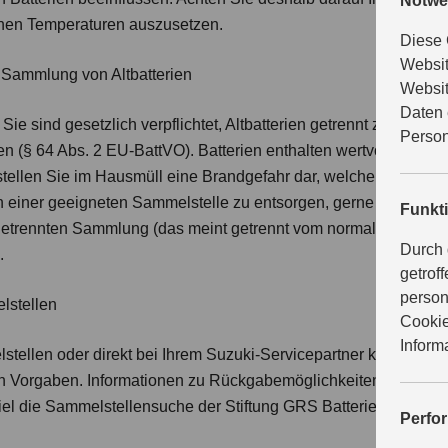
Notwe
hen Temperaturen auszusetzen.
Diese 
Websit
n Sammlung von Altbatterien
Websit
Daten 
 Sie sind gesetzlich verpflichtet, Altbatterien getrennt zu sam
Person
(§ 64 Abs. 2 EU-BattVO). Batterien enthalten wertvolle Rohst
tellen Sie im Hausmüll eine Brandgefahr dar, welche unbedingt
n einer geeigneten Sammelstelle zu entsorgen, gerne unterstützt
Funkt
ur getrennten Sammlung (das meint getrennt vom normalen Hausmü
Durch 
.
getrof
person
lstellen
Cookie
Inform
lstellen oder direkt bei Ihrem Suzuki-Servicepartner kostenlo
Vorgaben. Informationen zu Rückgabemöglichkeiten erhalten Si
iel die Sammelstellensuche der Stiftung GRS Batterien oder 
Perfo