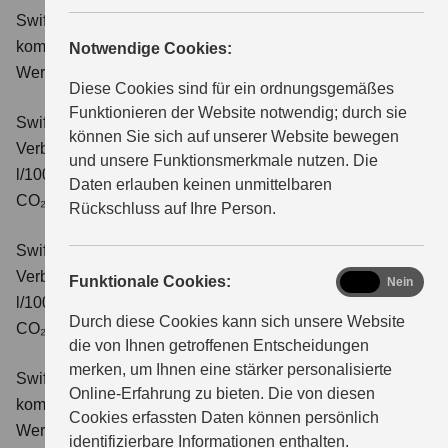
Swift 1.2 DUALJET HYBRID Comfort
Verbrauchswerte:
kombinierter Energieverbrauch 4,4 l/100km; kombinierter
Notwendige Cookies:
ÜBER UNS
Wert der CO₂-Emission: 99 g/km; CO₂-Klasse: C.
Diese Cookies sind für ein ordnungsgemäßes
Funktionieren der Website notwendig; durch sie
Swift 1.2 DUALJET HYBRID CVT Comfort
können Sie sich auf unserer Website bewegen
Verbrauchswerte: kombinierter Energieverbrauch 4,7
und unsere Funktionsmerkmale nutzen. Die
l/100km; kombinierter Wert der CO₂-Emission: 106 g/km;
Daten erlauben keinen unmittelbaren
CO₂-Klasse: C.
Rückschluss auf Ihre Person.
Swift 1.2 DUALJET HYBRID ALLGRIP Comfort
Verbrauchswerte: kombinierter Energieverbrauch 4,9
functional
Funktionale Cookies:
Ja
Nein
l/100km; kombinierter Wert der CO₂-Emission: 110 g/km;
Durch diese Cookies kann sich unsere Website
CO₂-Klasse: C.
die von Ihnen getroffenen Entscheidungen
merken, um Ihnen eine stärker personalisierte
Swift 1.2 DUALJET HYBRID Comfort+
Verbrauchswerte:
Online-Erfahrung zu bieten. Die von diesen
kombinierter Energieverbrauch 4,4 l/100km; kombinierter
Cookies erfassten Daten können persönlich
Wert der CO₂-Emission: 99 g/km; CO₂-Klasse: C.
identifizierbare Informationen enthalten.