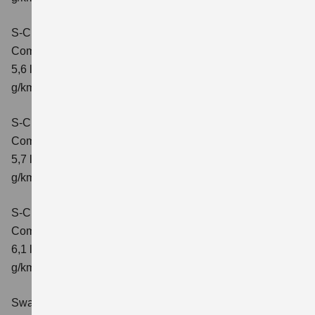
S-Cross 1.4 BOOSTERJET HYBRID ALLGRIP
Comfort
Verbrauchswerte: kombinierter Energieverbrauch
5,6 l/100 km; kombinierter Wert der CO2-Emission: 131
g/km; CO2-Klasse: D
S-Cross 1.4 BOOSTERJET HYBRID ALLGRIP
Comfort+
Verbrauchswerte: kombinierter Energieverbrauch
5,7 l/100 km; kombinierter Wert der CO2-Emission: 131
g/km; CO2-Klasse: D
S-Cross 1.4 BOOSTERJET HYBRID ALLGRIP AT
Comfort+
Verbrauchswerte: kombinierter Energieverbrauch
6,1 l/100 km; kombinierter Wert der CO2-Emission: 141
g/km; CO2-Klasse: E
Swace 1.8 HYBRID CVT Comfort+
Verbrauchswerte: