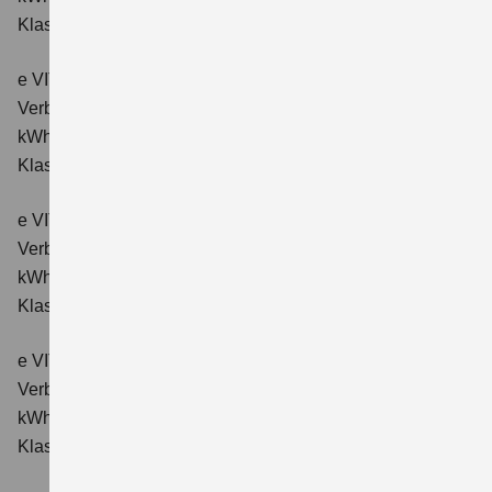
Klasse: A.
e VITARA eAxle ALLGRIP-e Comfort (61 kWh-Batterie)
Verbrauchswerte: Energieverbrauch kombiniert: 16,6
kWh/100km; CO₂-Emissionen kombiniert: 0 g/km; CO₂-
Klasse: A.
e VITARA eAxle Comfort+ (61 kWh-Batterie)
Verbrauchswerte: Energieverbrauch kombiniert: 15,1
kWh/100km; CO₂-Emissionen kombiniert: 0 g/km; CO₂-
Klasse: A.
e VITARA eAxle ALLGRIP-e Comfort+ (61 kWh-Batterie)
Verbrauchswerte: Energieverbrauch kombiniert: 16,6
kWh/100 km; CO₂-Emissionen kombiniert: 0 g/km; CO₂-
Klasse: A.