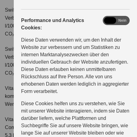
Swift 1.2 DUALJET HYBRID CVT Comfort+
Verbrauchswerte: kombinierter Energieverbrauch 4,7
analytics
Performance und Analytics
Ja
Nein
l/100km; kombinierter Wert der CO₂-Emission: 106 g/km;
Cookies:
CO₂-Klasse: C.
Diese Daten verwenden wir, um den Inhalt der
Website zur verbessern und um Statistiken zu
Swift 1.2 DUALJET HYBRID ALLGRIP Comfort+
internen Marktanalysezwecken über den
Verbrauchswerte: kombinierter Energieverbrauch 4,9
individuellen Gebrauch der Website anzufertigen.
l/100km; kombinierter Wert der CO₂-Emission: 110 g/km;
Diese Daten erlauben keinen unmittelbaren
CO₂-Klasse: C.
Rückschluss auf Ihre Person. Alle von uns
erhobenen Daten werden lediglich in aggregierter
Vitara 1.4 BOOSTERJET HYBRID Club
Verbrauchswerte:
Form verarbeitet.
kombinierter Energieverbrauch 5,3 l/100km; kombinierter
Diese Cookies helfen uns zu verstehen, wie Sie
Wert der CO₂-Emission: 119 g/km; CO₂-Klasse: D
mit unserer Website interagieren, indem sie Daten
darüber liefern, welche Plattformen und
Vitara 1.4 BOOSTERJET HYBRID
Suchbegriffe Sie auf unsere Website bringen, wie
Comfort
Verbrauchswerte: kombinierter Energieverbrauch
lange Sie auf unserer Website bleiben oder wie
5,3 l/100km; kombinierter Wert der CO₂-Emission: 119