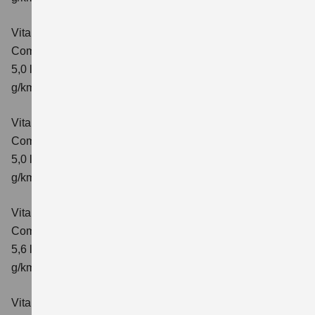
Vitara 1.5 DUALJET HYBRID AGS
Comfort
Verbrauchswerte: kombinierter Energieverbrauch
5,0 l/100km; kombinierter Wert der CO₂-Emission: 113
g/km; CO₂-Klasse: C
Vitara 1.5 DUALJET HYBRID AGS
Comfort+
Verbrauchswerte: kombinierter Energieverbrauch
5,0 l/100km; kombinierter Wert der CO₂-Emission: 114
g/km; CO₂-Klasse: C
Vitara 1.5 DUALJET HYBRID ALLGRIP AGS
Comfort
Verbrauchswerte: kombinierter Energieverbrauch
5,6 l/100km; kombinierter Wert der CO₂-Emission: 126
g/km; CO₂-Klasse: D
Vitara 1.5 DUALJET HYBRID ALLGRIP AGS