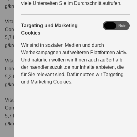
viele Unterseiten Sie im Durchschnitt aufrufen.
g/km; CO₂-Klasse: D
Vitara 1.4 BOOSTERJET HYBRID AT
marketing
Targeting und Marketing
Ja
Nein
Comfort
Verbrauchswerte: kombinierter Energieverbrauch
Cookies
5,7 l/100 km; kombinierter Wert der CO₂-Emission: 129
Wir sind in sozialen Medien und durch
g/km; CO₂-Klasse: D
Werbekampagnen auf weiteren Plattformen aktiv.
Und natürlich wollen wir Ihnen auch außerhalb
Vitara 1.4 BOOSTERJET HYBRID
der haendler.suzuki.de nur Inhalte anbieten, die
Comfort+
Verbrauchswerte: kombinierter Energieverbrauch
für Sie relevant sind. Dafür nutzen wir Targeting
5,3 l/100km; kombinierter Wert der CO₂-Emission: 120
und Marketing Cookies.
g/km; CO₂-Klasse: D
Vitara 1.4 BOOSTERJET HYBRID AT
Comfort+
Verbrauchswerte: kombinierter Energieverbrauch
5,7 l/100km; kombinierter Wert der CO₂-Emission: 130
g/km; CO₂-Klasse: D