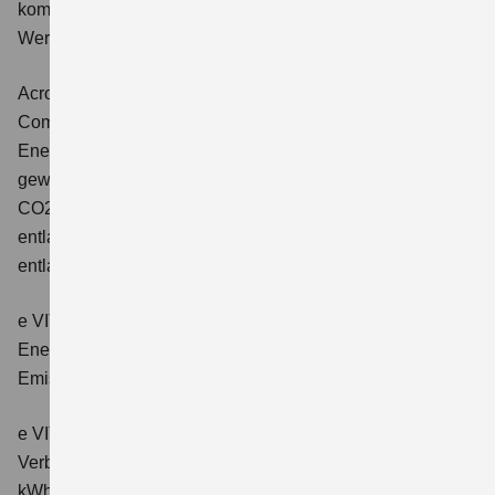
kombinierter Energieverbrauch 4,5 l/100km; kombinierter
Wert der CO2-Emission: 102 g/km; CO2-Klasse: C.
Across 2.5 PLUG-IN HYBRID CVT
Comfort+
Verbrauchswerte: gewichtet kombinierter
Energieverbrauch: 17,1kWh/100km plus 1,0 l/100 km;
gewichtet kombinierter Wert der CO2-Emission: 22 g/km;
CO2-Klasse: B; kombinierter Kraftstoffverbrauch bei
entladener Batterie: 6,6 l/100km; CO2-Klasse (bei
entladener Batterie): E.
e VITARA eAxle Club (49 kWh-Batterie)
Verbrauchswerte:
Energieverbrauch kombiniert: 14,9 kWh/100km; CO₂-
Emissionen kombiniert: 0 g/km; CO₂-Klasse: A.
e VITARA eAxle Comfort (61 kWh-Batterie)
Verbrauchswerte: Energieverbrauch kombiniert: 15,1
kWh/100km; CO₂-Emissionen kombiniert: 0 g/km; CO₂-