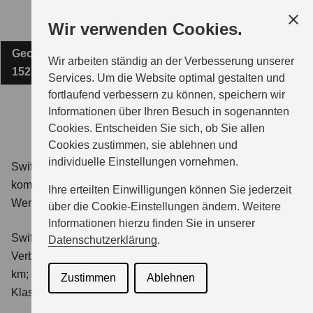
Zum
Wir verwenden Cookies.
Hauptinhalt
Georg-Richter-Straße 12
AUTOHAUS PETER BÖHMER
Wir arbeiten ständig an der Verbesserung unserer
15234 Frankfurt (Oder)
Services. Um die Website optimal gestalten und
fortlaufend verbessern zu können, speichern wir
MODELLE
Informationen über Ihren Besuch in sogenannten
Cookies. Entscheiden Sie sich, ob Sie allen
Cookies zustimmen, sie ablehnen und
ZUBEHÖR
individuelle Einstellungen vornehmen.
Swift 1.2 DUALJET HYBRID Club
Verbrauchswerte:
kombinierter Energieverbrauch 4,4 l/100km; kombinierter
Ihre erteilten Einwilligungen können Sie jederzeit
Wert der CO₂-Emission: 98 g/km; CO₂-Klasse: C.
BERATUNG & KAUF
über die Cookie-Einstellungen ändern. Weitere
Informationen hierzu finden Sie in unserer
Swift 1.2 DUALJET HYBRID ALLGRIP Club
Datenschutzerklärung
.
GESCHÄFTSKUNDEN
Verbrauchswerte: kombinierter Energieverbrauch 4,9 l/100
km; kombinierter Wert der CO₂-Emission: 111 g/km; CO₂-
Zustimmen
Ablehnen
Klasse: C.
SERVICE