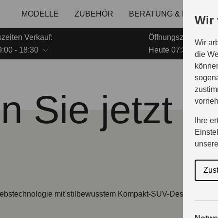
MODELLE
ZUBEHÖR
BERATUNG & KAUF
Wir
zeiten Verkauf:
Öffnungszeiten Serv
Wir ar
:00 - 18:30
Heute 07:30 - 18:00
die We
können
sogena
zustim
 Sie jetzt d
vorne
Ihre e
Einste
unser
Zus
riebstechnologie mit stilbewusstem Kompakt-SUV-Design. Ein souv