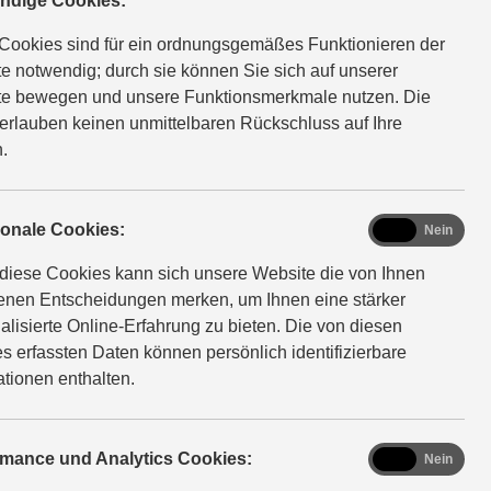
ndige Cookies:
Cookies sind für ein ordnungsgemäßes Funktionieren der
; CO₂-Klasse: D
e notwendig; durch sie können Sie sich auf unserer
e bewegen und unsere Funktionsmerkmale nutzen. Die
erlauben keinen unmittelbaren Rückschluss auf Ihre
.
functional
ionale Cookies:
Ja
Nein
diese Cookies kann sich unsere Website die von Ihnen
fenen Entscheidungen merken, um Ihnen eine stärker
ign
alisierte Online-Erfahrung zu bieten. Die von diesen
s erfassten Daten können persönlich identifizierbare
ationen enthalten.
ombiniert klare Linien mit dynamischem Schwung, stilvolles
aftvoller Ausstrahlung. Der markante Kühlergrill und die
nte in glänzendem Schwarz machen ihn unverwechselbar.
analytics
rmance und Analytics Cookies:
Ja
Nein