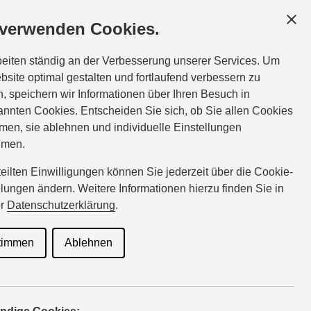
GESCHÄFTSKUNDEN
SERVICE
ÜBER UNS
 verwenden Cookies.
ice:
Tel.:
02431-977010
beiten ständig an der Verbesserung unserer Services. Um
bonsels@suzuki-handel.de
bsite optimal gestalten und fortlaufend verbessern zu
, speichern wir Informationen über Ihren Besuch in
nnten Cookies. Entscheiden Sie sich, ob Sie allen Cookies
men, sie ablehnen und individuelle Einstellungen
en
hmen.
rteilten Einwilligungen können Sie jederzeit über die Cookie-
llungen ändern. Weitere Informationen hierzu finden Sie in
er
Datenschutzerklärung
.
timmen
Ablehnen
eräner Auftritt ist damit auf