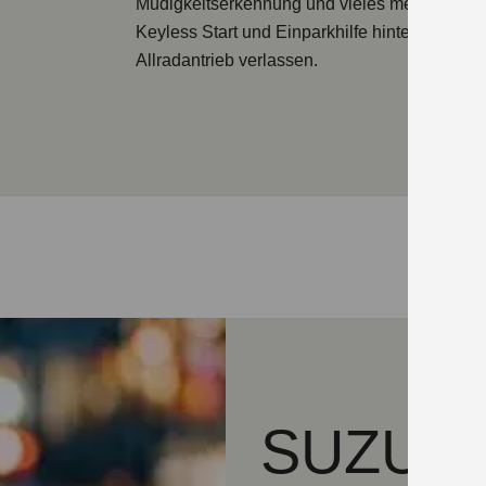
Müdigkeitserkennung und vieles mehr. Auße
Keyless Start und Einparkhilfe hinten. Option
Allradantrieb
verlassen.
SUZUKI