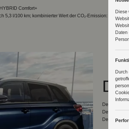
Notwe
 HYBRID Comfort+
Diese 
h 5,3 l/100 km; kombinierter Wert der CO₂-Emission: 120 g/km
Websit
Websit
Daten 
Person
Funkt
Durch 
getrof
Des
person
Cookie
Inform
Der Vitara k
Design mit kr
Designeleme
Perfo