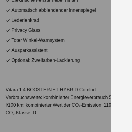
Elektrische Fensterheber hinten
Automatisch abblendender Innenspiegel
Lederlenkrad
Privacy Glass
Toter Winkel-Warnsystem
Ausparkassistent
Optional: Zweifarben-Lackierung
Vitara 1.4 BOOSTERJET HYBRID Comfort
Verbrauchswerte: kombinierter Energieverbrauch 5,3
l/100 km; kombinierter Wert der CO₂-Emission: 119 g/km;
CO₂-Klasse: D