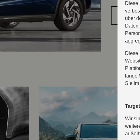
Diese 
verbes
PROB
über d
Daten 
Person
aggreg
Diese 
Websit
Plattf
lange 
Sie im
Targe
Wir si
weiter
außerh