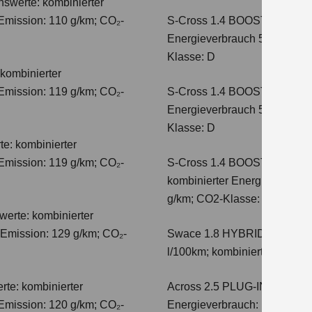
hswerte: kombinierter
Emission: 110 g/km; CO₂-
S-Cross 1.4 BOOSTERJET 
Energieverbrauch 5,6 l/100 
Klasse: D
kombinierter
Emission: 119 g/km; CO₂-
S-Cross 1.4 BOOSTERJET 
Energieverbrauch 5,7 l/100 
Klasse: D
e: kombinierter
Emission: 119 g/km; CO₂-
S-Cross 1.4 BOOSTERJET 
kombinierter Energieverbrauc
g/km; CO2-Klasse: E
erte: kombinierter
-Emission: 129 g/km; CO₂-
Swace 1.8 HYBRID CVT Com
l/100km; kombinierter Wert 
te: kombinierter
Across 2.5 PLUG-IN HYBRID
Emission: 120 g/km; CO₂-
Energieverbrauch: 17,1kWh/10