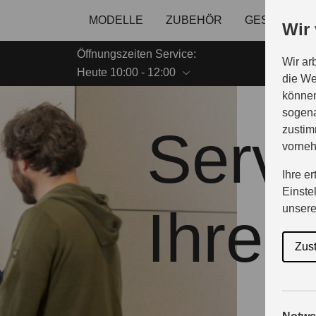
MODELLE
ZUBEHÖR
GESCHÄFT
Wir
Öffnungszeiten Service:
Wir ar
Heute 10:00 - 12:00
die We
können
sogena
Servi
zustim
vorne
Ihre e
Einste
Ihren
unser
Zus
Inspektio