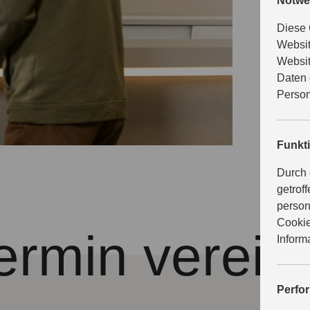
Notwe
daran, Ih
Diese 
Websit
Websit
Daten 
Person
Funkt
Durch 
getrof
person
Cookie
ermin verein
Inform
Perfo