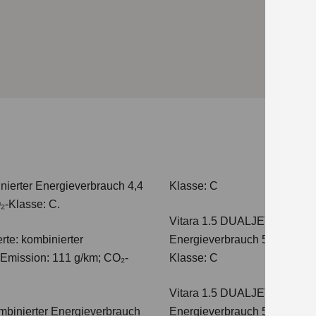
nierter Energieverbrauch 4,4
Klasse: C
₂-Klasse: C.
Vitara 1.5 DUALJET HYBRI
te: kombinierter
Energieverbrauch 5,0 l/100km
-Emission: 111 g/km; CO₂-
Klasse: C
Vitara 1.5 DUALJET HYBRI
mbinierter Energieverbrauch
Energieverbrauch 5,6 l/100km