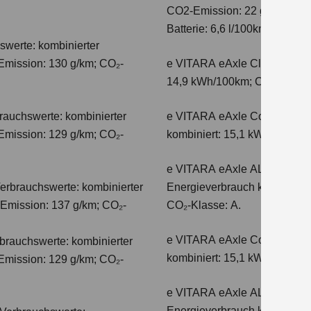
CO2-Emission: 22 g/km; CO2-K
Batterie: 6,6 l/100km; CO2-Kl
swerte: kombinierter
Emission: 130 g/km; CO₂-
e VITARA eAxle Club (49 kW
14,9 kWh/100km; CO₂-Emissio
auchswerte: kombinierter
e VITARA eAxle Comfort (61 
Emission: 129 g/km; CO₂-
kombiniert: 15,1 kWh/100km;
e VITARA eAxle ALLGRIP-e C
erbrauchswerte: kombinierter
Energieverbrauch kombiniert
-Emission: 137 g/km; CO₂-
CO₂-Klasse: A.
e VITARA eAxle Comfort+ (61
auchswerte: kombinierter
kombiniert: 15,1 kWh/100km;
Emission: 129 g/km; CO₂-
e VITARA eAxle ALLGRIP-e C
Energieverbrauch kombiniert