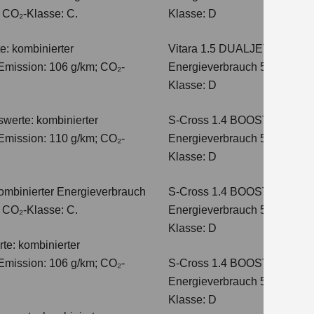
; CO₂-Klasse: C.
Klasse: D
e: kombinierter
Vitara 1.5 DUALJET HYBRI
Emission: 106 g/km; CO₂-
Energieverbrauch 5,6 l/100km
Klasse: D
werte: kombinierter
S-Cross 1.4 BOOSTERJET H
Emission: 110 g/km; CO₂-
Energieverbrauch 5,4 l/100 
Klasse: D
ombinierter Energieverbrauch
S-Cross 1.4 BOOSTERJET 
; CO₂-Klasse: C.
Energieverbrauch 5,4 l/100 
Klasse: D
te: kombinierter
Emission: 106 g/km; CO₂-
S-Cross 1.4 BOOSTERJET H
Energieverbrauch 5,8 l/100 
Klasse: D