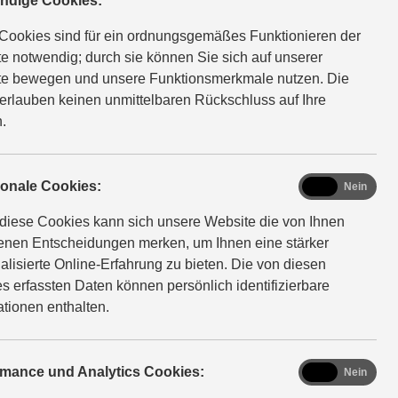
ndige Cookies:
ren Suzuki schnellstmöglich fachgerecht zu versorgen.
Cookies sind für ein ordnungsgemäßes Funktionieren der
e notwendig; durch sie können Sie sich auf unserer
e bewegen und unsere Funktionsmerkmale nutzen. Die
erlauben keinen unmittelbaren Rückschluss auf Ihre
.
functional
ionale Cookies:
Ja
Nein
diese Cookies kann sich unsere Website die von Ihnen
fenen Entscheidungen merken, um Ihnen eine stärker
alisierte Online-Erfahrung zu bieten. Die von diesen
s erfassten Daten können persönlich identifizierbare
baren
ationen enthalten.
analytics
rmance und Analytics Cookies:
Ja
Nein