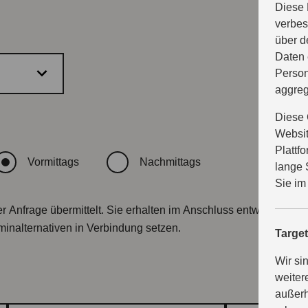
Diese 
verbes
über d
Daten 
Person
aggreg
Diese 
Websit
Plattf
Vormittags
Nachmittags
lange 
Sie im
r Anfrage übermittelt. Sie erhalten im Anschluss entweder eine
minalternativen in Verbindung setzen.
Targe
Wir si
weiter
außerh