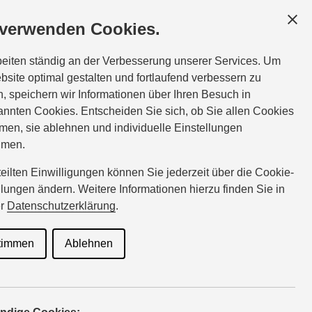
SKUNDEN
SERVICE
ÜBER UNS
 verwenden Cookies.
Tel.:
05651-31503
beiten ständig an der Verbesserung unserer Services. Um
eisentraeger@suzuki-handel.de
bsite optimal gestalten und fortlaufend verbessern zu
, speichern wir Informationen über Ihren Besuch in
nnten Cookies. Entscheiden Sie sich, ob Sie allen Cookies
ce für
men, sie ablehnen und individuelle Einstellungen
hmen.
rteilten Einwilligungen können Sie jederzeit über die Cookie-
llungen ändern. Weitere Informationen hierzu finden Sie in
 Suzuki
er
Datenschutzerklärung
.
timmen
Ablehnen
n, Wartungsarbeiten oder Reparatur? Wir setzen alles