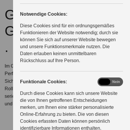
Gut fürs Geschäft:
Notwendige Cookies:
ÜBER UNS
Gewerbeangebote
Diese Cookies sind für ein ordnungsgemäßes
Funktionieren der Website notwendig; durch sie
können Sie sich auf unserer Website bewegen
.
und unsere Funktionsmerkmale nutzen. Die
Daten erlauben keinen unmittelbaren
Rückschluss auf Ihre Person.
Im Gewerbeeinsatz kommt es auf mehr an als auf die
Performance auf der Straße. Kosten, Zuverlässigkeit,
Sicherheit für alle Insassen spielen die entscheidende
functional
Funktionale Cookies:
Ja
Nein
Rolle. Und sind bei Suzuki Fahrzeugen meist schon
Durch diese Cookies kann sich unsere Website
serienmäßig drin. Hinzu kommt ein dichtes Servicenetz
die von Ihnen getroffenen Entscheidungen
und spezielle Konditionen für Geschäftspartner.
merken, um Ihnen eine stärker personalisierte
Online-Erfahrung zu bieten. Die von diesen
Cookies erfassten Daten können persönlich
identifizierbare Informationen enthalten.