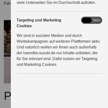
viele Unterseiten Sie im Durchschnitt aufrufen.
Fahrzeuge für fast jedes Business-Umfeld.
marketing
Targeting und Marketing
Ja
Nein
Cookies
Wir sind in sozialen Medien und durch
Werbekampagnen auf weiteren Plattformen aktiv.
Und natürlich wollen wir Ihnen auch außerhalb
der haendler.suzuki.de nur Inhalte anbieten, die
für Sie relevant sind. Dafür nutzen wir Targeting
und Marketing Cookies.
Pflegedienste