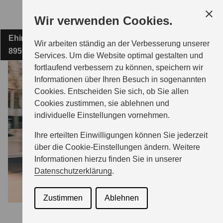
Zum
Wir verwenden Cookies.
Hauptinhalt
Ehinger Straße 57
FISCHER FAHRZEUGE
Wir arbeiten ständig an der Verbesserung unserer
89597 Munderkingen
Services. Um die Website optimal gestalten und
fortlaufend verbessern zu können, speichern wir
MODELLE
Informationen über Ihren Besuch in sogenannten
Cookies. Entscheiden Sie sich, ob Sie allen
Cookies zustimmen, sie ablehnen und
ZUBEHÖR
individuelle Einstellungen vornehmen.
Ihre erteilten Einwilligungen können Sie jederzeit
BERATUNG & KAUF
über die Cookie-Einstellungen ändern. Weitere
Informationen hierzu finden Sie in unserer
Datenschutzerklärung
.
GESCHÄFTSKUNDEN
Zustimmen
Ablehnen
SERVICE