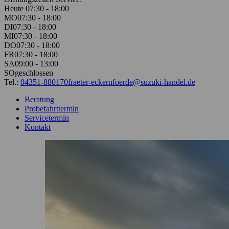
Heute 07:30 - 18:00
MO
07:30 - 18:00
DI
07:30 - 18:00
MI
07:30 - 18:00
DO
07:30 - 18:00
FR
07:30 - 18:00
SA
09:00 - 13:00
SO
geschlossen
Tel.:
04351-880170
fraeter-eckernfoerde@suzuki-handel.de
Beratung
Probefahrttermin
Servicetermin
Kontakt