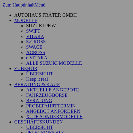
Zum Hauptinhalt
Menü
AUTOHAUS FRÄTER GMBH
MODELLE
SUZUKI PKW
SWIFT
VITARA
S-CROSS
SWACE
ACROSS
e VITARA
ALLE SUZUKI MODELLE
ZUBEHÖR
ÜBERSICHT
Keep it real
BERATUNG & KAUF
AKTUELLE ANGEBOTE
FAHRZEUGBÖRSE
BERATUNG
PROBEFAHRTTERMIN
ANGEBOT ANFORDERN
X-ITE SONDERMODELLE
GESCHÄFTSKUNDEN
ÜBERSICHT
PFLEGEDIENSTE