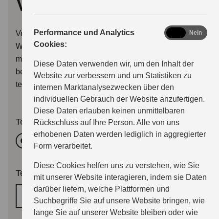
vereinbaren
analytics
Performance und Analytics
Verwenden Sie bitte dieses Formular, um uns Ihren
Ja
Nein
Cookies:
Wunschtermin für eine Beratung oder eine Probefahrt
mitzuteilen. Wir melden uns dann so bald wie möglich
Diese Daten verwenden wir, um den Inhalt der
bei Ihnen per E-Mail, oder wenn Sie wünschen auch
Website zur verbessern und um Statistiken zu
telefonisch.
internen Marktanalysezwecken über den
individuellen Gebrauch der Website anzufertigen.
Diese Daten erlauben keinen unmittelbaren
Termingrund
Rückschluss auf Ihre Person. Alle von uns
erhobenen Daten werden lediglich in aggregierter
Beratung
Probefahrttermin
Form verarbeitet.
Diese Cookies helfen uns zu verstehen, wie Sie
Terminwunsch
*
mit unserer Website interagieren, indem sie Daten
darüber liefern, welche Plattformen und
Wunschtermin
Suchbegriffe Sie auf unsere Website bringen, wie
lange Sie auf unserer Website bleiben oder wie