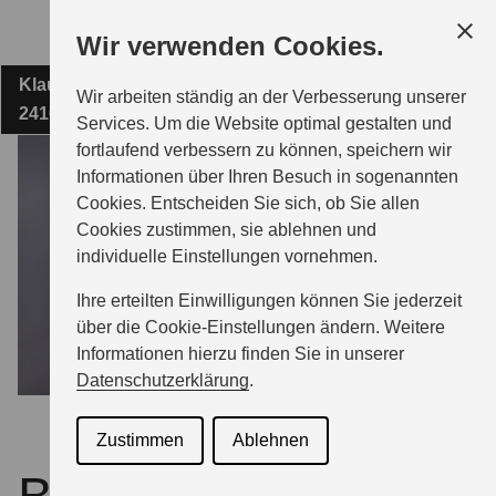
Zum
Wir verwenden Cookies.
Hauptinhalt
Klausbrooker Weg 1
AUTOHAUS FRÄTER GMBH
Wir arbeiten ständig an der Verbesserung unserer
24107 Kiel
Services. Um die Website optimal gestalten und
fortlaufend verbessern zu können, speichern wir
MODELLE
Informationen über Ihren Besuch in sogenannten
Cookies. Entscheiden Sie sich, ob Sie allen
Cookies zustimmen, sie ablehnen und
ZUBEHÖR
individuelle Einstellungen vornehmen.
Ihre erteilten Einwilligungen können Sie jederzeit
BERATUNG & KAUF
über die Cookie-Einstellungen ändern. Weitere
Informationen hierzu finden Sie in unserer
Datenschutzerklärung
.
GESCHÄFTSKUNDEN
Zustimmen
Ablehnen
SERVICE