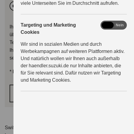
viele Unterseiten Sie im Durchschnitt aufrufen.
Vormittags
Nachmittags
marketing
Targeting und Marketing
Ja
Nein
Ihr Terminwunsch wird dem Händler mit Ihrer Anfrage
Cookies
übermittelt. Sie erhalten im Anschluss entweder eine
Terminbestätigung, oder der Händler wird sich mit
Wir sind in sozialen Medien und durch
Ihnen zwecks Terminalternativen in Verbindung
Werbekampagnen auf weiteren Plattformen aktiv.
setzen.
Und natürlich wollen wir Ihnen auch außerhalb
der haendler.suzuki.de nur Inhalte anbieten, die
*
Pflichtfelder
für Sie relevant sind. Dafür nutzen wir Targeting
und Marketing Cookies.
WEITER
Swift 1.2 DUALJET HYBRID Club
Verbrauchswerte: