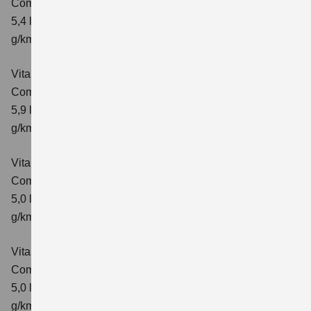
Comfort+ Verbrauchswerte: kombinierter Energieverbrauch
5,4 l/100km; kombinierter Wert der CO₂-Emission: 129
g/km; CO₂-Klasse: D
Vitara 1.4 BOOSTERJET HYBRID ALLGRIP AT
Comfort+
Verbrauchswerte: kombinierter Energieverbrauch
5,9 l/100 km; kombinierter Wert der CO₂-Emission: 138
g/km; CO₂-Klasse: E
Vitara 1.5 DUALJET HYBRID AGS
Comfort
Verbrauchswerte: kombinierter Energieverbrauch
5,0 l/100km; kombinierter Wert der CO₂-Emission: 113
g/km; CO₂-Klasse: C
Vitara 1.5 DUALJET HYBRID AGS
Comfort+
Verbrauchswerte: kombinierter Energieverbrauch
5,0 l/100km; kombinierter Wert der CO₂-Emission: 114
g/km; CO₂-Klasse: C