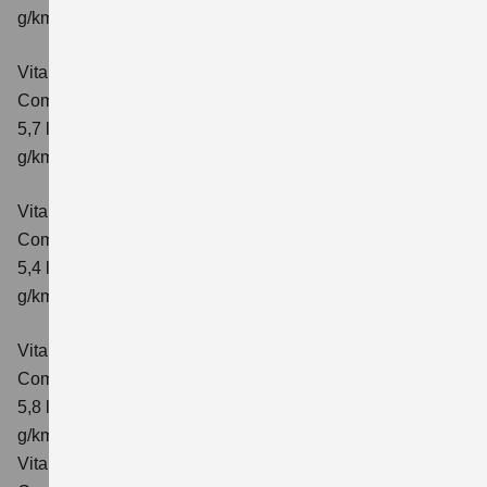
g/km; CO₂-Klasse: D
Vitara 1.4 BOOSTERJET HYBRID AT
Comfort+
Verbrauchswerte: kombinierter Energieverbrauch
5,7 l/100km; kombinierter Wert der CO₂-Emission: 130
g/km; CO₂-Klasse: D
Vitara 1.4 BOOSTERJET HYBRID ALLGRIP
Comfort
Verbrauchswerte: kombinierter Energieverbrauch
5,4 l/100km; kombinierter Wert der CO₂-Emission: 129
g/km; CO₂-Klasse: D
Vitara 1.4 BOOSTERJET HYBRID ALLGRIP AT
Comfort
Verbrauchswerte: kombinierter Energieverbrauch
5,8 l/100 km; kombinierter Wert der CO₂-Emission: 137
g/km; CO₂-Klasse: E
Vitara 1.4 BOOSTERJET HYBRID ALLGRIP