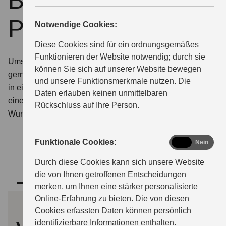
Beratung und
Probefahrttermin
Notwendige Cookies:
ÜBER UNS
Diese Cookies sind für ein ordnungsgemäßes
Funktionieren der Website notwendig; durch sie
Umschauen, einsteigen, losfahren. Wir stellen Ihnen
können Sie sich auf unserer Website bewegen
gerne die Modelle von Suzuki aus nächster Nähe vor –
und unsere Funktionsmerkmale nutzen. Die
in einem persönlichen Beratungsgespräch oder bei
Daten erlauben keinen unmittelbaren
einer Probefahrt. Teilen Sie uns hierfür einfach Ihren
Rückschluss auf Ihre Person.
Wunschtermin mit.
functional
Funktionale Cookies:
Ja
Nein
Durch diese Cookies kann sich unsere Website
die von Ihnen getroffenen Entscheidungen
Termin
merken, um Ihnen eine stärker personalisierte
Online-Erfahrung zu bieten. Die von diesen
Cookies erfassten Daten können persönlich
identifizierbare Informationen enthalten.