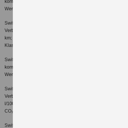
kombinierter Energieverbrauch 4,4 l/100km; kombinierter
Wert der CO₂-Emission: 98 g/km; CO₂-Klasse: C.
Swift 1.2 DUALJET HYBRID ALLGRIP Club
Verbrauchswerte: kombinierter Energieverbrauch 4,9 l/100
km; kombinierter Wert der CO₂-Emission: 111 g/km; CO₂-
Klasse: C.
Swift 1.2 DUALJET HYBRID Comfort
Verbrauchswerte:
kombinierter Energieverbrauch 4,4 l/100km; kombinierter
Wert der CO₂-Emission: 99 g/km; CO₂-Klasse: C.
Swift 1.2 DUALJET HYBRID CVT Comfort
Verbrauchswerte: kombinierter Energieverbrauch 4,7
l/100km; kombinierter Wert der CO₂-Emission: 106 g/km;
CO₂-Klasse: C.
Swift 1.2 DUALJET HYBRID ALLGRIP Comfort