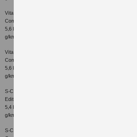
Vitara 1.5 DUALJET HYBRID ALLGRIP AGS
Comfort
Verbrauchswerte: kombinierter Energieverbrauch
5,6 l/100km; kombinierter Wert der CO₂-Emission: 126
g/km; CO₂-Klasse: D
Vitara 1.5 DUALJET HYBRID ALLGRIP AGS
Comfort+
Verbrauchswerte: kombinierter Energieverbrauch
5,6 l/100km; kombinierter Wert der CO₂-Emission: 127
g/km; CO₂-Klasse: D
S-Cross 1.4 BOOSTERJET HYBRID
Edition
Verbrauchswerte: kombinierter Energieverbrauch
5,4 l/100 km; kombinierter Wert der CO2-Emission: 121
g/km; CO2-Klasse: D
S-Cross 1.4 BOOSTERJET HYBRID