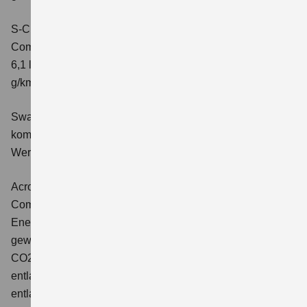
S-Cross 1.4 BOOSTERJET HYBRID ALLGRIP AT
Comfort+
Verbrauchswerte: kombinierter Energieverbrauch
6,1 l/100 km; kombinierter Wert der CO2-Emission: 141
g/km; CO2-Klasse: E
Swace 1.8 HYBRID CVT Comfort+
Verbrauchswerte:
kombinierter Energieverbrauch 4,5 l/100km; kombinierter
Wert der CO2-Emission: 102 g/km; CO2-Klasse: C.
Across 2.5 PLUG-IN HYBRID CVT
Comfort+
Verbrauchswerte: gewichtet kombinierter
Energieverbrauch: 17,1kWh/100km plus 1,0 l/100 km;
gewichtet kombinierter Wert der CO2-Emission: 22 g/km;
CO2-Klasse: B; kombinierter Kraftstoffverbrauch bei
entladener Batterie: 6,6 l/100km; CO2-Klasse (bei
entladener Batterie): E.