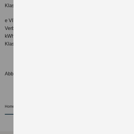
Klasse: A.
e VITARA eAxle ALLGRIP-e Comfort+ (61 kWh-Batterie)
Verbrauchswerte: Energieverbrauch kombiniert: 16,6
kWh/100 km; CO₂-Emissionen kombiniert: 0 g/km; CO₂-
Klasse: A.
Abbildungen zeigen Sonderausstattungen.
Home
Beratung und Kauf
Beratung
nach oben