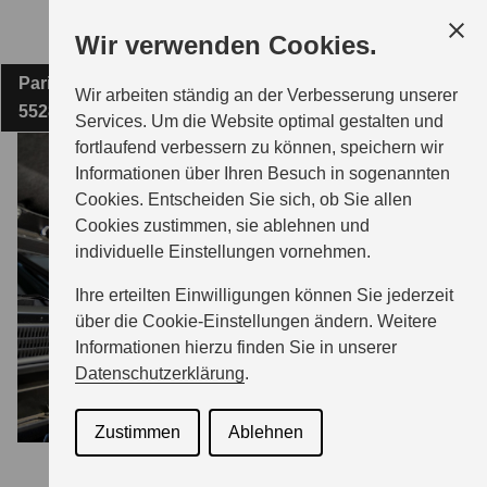
Zum
Wir verwenden Cookies.
Hauptinhalt
Pariser Straße 15
AUTOHAUS FREITAG GMBH
Wir arbeiten ständig an der Verbesserung unserer
55286 Wörrstadt
Services. Um die Website optimal gestalten und
fortlaufend verbessern zu können, speichern wir
MODELLE
Informationen über Ihren Besuch in sogenannten
Cookies. Entscheiden Sie sich, ob Sie allen
Cookies zustimmen, sie ablehnen und
ZUBEHÖR
individuelle Einstellungen vornehmen.
Ihre erteilten Einwilligungen können Sie jederzeit
BERATUNG & KAUF
über die Cookie-Einstellungen ändern. Weitere
Informationen hierzu finden Sie in unserer
Datenschutzerklärung
.
GESCHÄFTSKUNDEN
Zustimmen
Ablehnen
SERVICE