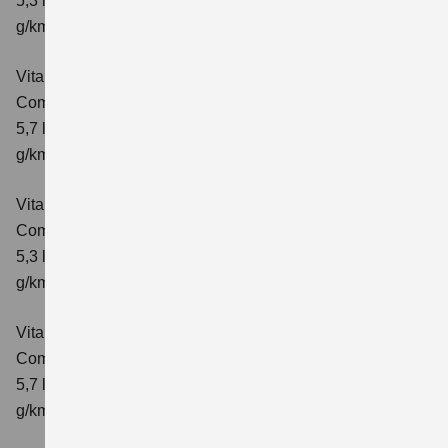
5,3 l/100km; kombinierter Wert der CO₂-Emission: 119
g/km; CO₂-Klasse: D
Vitara 1.4 BOOSTERJET HYBRID AT
Comfort
Verbrauchswerte: kombinierter Energieverbrauch
5,7 l/100 km; kombinierter Wert der CO₂-Emission: 129
g/km; CO₂-Klasse: D
Vitara 1.4 BOOSTERJET HYBRID
Comfort+
Verbrauchswerte: kombinierter Energieverbrauch
5,3 l/100km; kombinierter Wert der CO₂-Emission: 120
g/km; CO₂-Klasse: D
Vitara 1.4 BOOSTERJET HYBRID AT
Comfort+
Verbrauchswerte: kombinierter Energieverbrauch
5,7 l/100km; kombinierter Wert der CO₂-Emission: 130
g/km; CO₂-Klasse: D