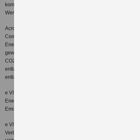
kombinierter Energieverbrauch 4,5 l/100km; kombinierter
Wert der CO2-Emission: 102 g/km; CO2-Klasse: C.
Across 2.5 PLUG-IN HYBRID CVT
Comfort+
Verbrauchswerte: gewichtet kombinierter
Energieverbrauch: 17,1kWh/100km plus 1,0 l/100 km;
gewichtet kombinierter Wert der CO2-Emission: 22 g/km;
CO2-Klasse: B; kombinierter Kraftstoffverbrauch bei
entladener Batterie: 6,6 l/100km; CO2-Klasse (bei
entladener Batterie): E.
e VITARA eAxle Club (49 kWh-Batterie)
Verbrauchswerte:
Energieverbrauch kombiniert: 14,9 kWh/100km; CO₂-
Emissionen kombiniert: 0 g/km; CO₂-Klasse: A.
e VITARA eAxle Comfort (61 kWh-Batterie)
Verbrauchswerte: Energieverbrauch kombiniert: 15,1