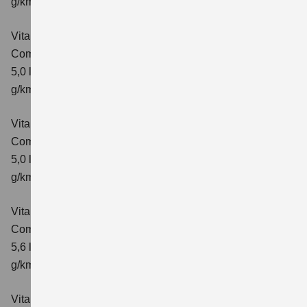
g/km; CO₂-Klasse: E
Vitara 1.5 DUALJET HYBRID AGS
Comfort
Verbrauchswerte: kombinierter Energieverbrauch
5,0 l/100km; kombinierter Wert der CO₂-Emission: 113
g/km; CO₂-Klasse: C
Vitara 1.5 DUALJET HYBRID AGS
Comfort+
Verbrauchswerte: kombinierter Energieverbrauch
5,0 l/100km; kombinierter Wert der CO₂-Emission: 114
g/km; CO₂-Klasse: C
Vitara 1.5 DUALJET HYBRID ALLGRIP AGS
Comfort
Verbrauchswerte: kombinierter Energieverbrauch
5,6 l/100km; kombinierter Wert der CO₂-Emission: 126
g/km; CO₂-Klasse: D
Vitara 1.5 DUALJET HYBRID ALLGRIP AGS