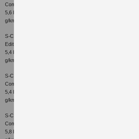
Comfort+
Verbrauchswerte: kombinierter Energieverbrauch
5,6 l/100km; kombinierter Wert der CO₂-Emission: 127
g/km; CO₂-Klasse: D
S-Cross 1.4 BOOSTERJET HYBRID
Edition
Verbrauchswerte: kombinierter Energieverbrauch
5,4 l/100 km; kombinierter Wert der CO2-Emission: 121
g/km; CO2-Klasse: D
S-Cross 1.4 BOOSTERJET HYBRID
Comfort
Verbrauchswerte: kombinierter Energieverbrauch
5,4 l/100 km; kombinierter Wert der CO2-Emission: 121
g/km; CO2-Klasse: D
S-Cross 1.4 BOOSTERJET HYBRID AT
Comfort
Verbrauchswerte: kombinierter Energieverbrauch
5,8 l/100 km; kombinierter Wert der CO2-Emission: 132