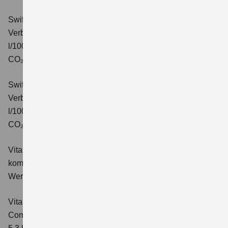
Swift 1.2 DUALJET HYBRID CVT Comfort+
Verbrauchswerte: kombinierter Energieverbrauch 4,7
l/100km; kombinierter Wert der CO₂-Emission: 106 g/km;
CO₂-Klasse: C.
Swift 1.2 DUALJET HYBRID ALLGRIP Comfort+
Verbrauchswerte: kombinierter Energieverbrauch 4,9
l/100km; kombinierter Wert der CO₂-Emission: 110 g/km;
CO₂-Klasse: C.
Vitara 1.4 BOOSTERJET HYBRID Club
Verbrauchswerte:
kombinierter Energieverbrauch 5,3 l/100km; kombinierter
Wert der CO₂-Emission: 119 g/km; CO₂-Klasse: D
Vitara 1.4 BOOSTERJET HYBRID
Comfort
Verbrauchswerte: kombinierter Energieverbrauch