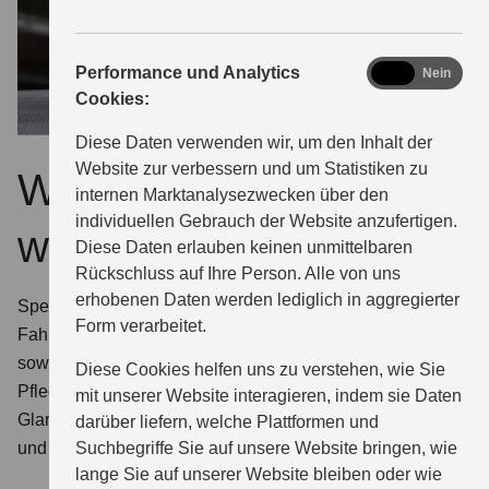
analytics
Performance und Analytics
Ja
Nein
Cookies:
Diese Daten verwenden wir, um den Inhalt der
Website zur verbessern und um Statistiken zu
Warum ECSTAR
internen Marktanalysezwecken über den
individuellen Gebrauch der Website anzufertigen.
wählen?
Diese Daten erlauben keinen unmittelbaren
Rückschluss auf Ihre Person. Alle von uns
erhobenen Daten werden lediglich in aggregierter
Speziell für Suzuki entwickelt. Bei uns finden Sie für jeden
Form verarbeitet.
Fahrzeugtyp das optimal geeignete ECSTAR Motoröl
sowie die komplette Serie zertifizierter ECSTAR
Diese Cookies helfen uns zu verstehen, wie Sie
Pflegemittel: Glasreiniger, Insektenentferner, Enteiser,
mit unserer Website interagieren, indem sie Daten
Glanzspray, Innenraumreiniger, Felgenreiniger, Bremsen-
darüber liefern, welche Plattformen und
Suchbegriffe Sie auf unsere Website bringen, wie
und Teilereiniger.
lange Sie auf unserer Website bleiben oder wie