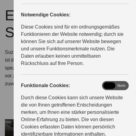
ECSTAR by
Notwendige Cookies:
ÜBER UNS
Suzuki
Diese Cookies sind für ein ordnungsgemäßes
Funktionieren der Website notwendig; durch sie
können Sie sich auf unserer Website bewegen
und unsere Funktionsmerkmale nutzen. Die
Suzuki Qualität auch bei Schutz und Pflege. ECSTAR
Daten erlauben keinen unmittelbaren
ist die von Suzuki entwickelte Marke für Motoröle und
Rückschluss auf Ihre Person.
spezielle Pflegeprodukte. So schützen Sie Ihr Fahrzeug
vor zu schnellem Verschleiß. Damit er so langlebig und
zuverlässig bleibt, wie Sie es von Suzuki gewohnt sind.
functional
Funktionale Cookies:
Ja
Nein
Durch diese Cookies kann sich unsere Website
die von Ihnen getroffenen Entscheidungen
merken, um Ihnen eine stärker personalisierte
Online-Erfahrung zu bieten. Die von diesen
Cookies erfassten Daten können persönlich
identifizierbare Informationen enthalten.