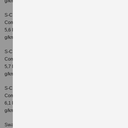
g/km; CO2-Klasse: D
S-Cross 1.4 BOOSTERJET HYBRID ALLGRIP
Comfort
Verbrauchswerte: kombinierter Energieverbrauch
5,6 l/100 km; kombinierter Wert der CO2-Emission: 131
g/km; CO2-Klasse: D
S-Cross 1.4 BOOSTERJET HYBRID ALLGRIP
Comfort+
Verbrauchswerte: kombinierter Energieverbrauch
5,7 l/100 km; kombinierter Wert der CO2-Emission: 131
g/km; CO2-Klasse: D
S-Cross 1.4 BOOSTERJET HYBRID ALLGRIP AT
Comfort+
Verbrauchswerte: kombinierter Energieverbrauch
6,1 l/100 km; kombinierter Wert der CO2-Emission: 141
g/km; CO2-Klasse: E
Swace 1.8 HYBRID CVT Comfort+
Verbrauchswerte: