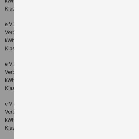
kWh/100km; CO₂-Emissionen kombiniert: 0 g/km; CO₂-
Klasse: A.
e VITARA eAxle ALLGRIP-e Comfort (61 kWh-Batterie)
Verbrauchswerte: Energieverbrauch kombiniert: 16,6
kWh/100km; CO₂-Emissionen kombiniert: 0 g/km; CO₂-
Klasse: A.
e VITARA eAxle Comfort+ (61 kWh-Batterie)
Verbrauchswerte: Energieverbrauch kombiniert: 15,1
kWh/100km; CO₂-Emissionen kombiniert: 0 g/km; CO₂-
Klasse: A.
e VITARA eAxle ALLGRIP-e Comfort+ (61 kWh-Batterie)
Verbrauchswerte: Energieverbrauch kombiniert: 16,6
kWh/100 km; CO₂-Emissionen kombiniert: 0 g/km; CO₂-
Klasse: A.