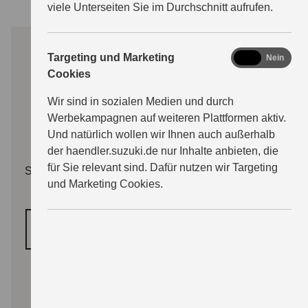
viele Unterseiten Sie im Durchschnitt aufrufen.
marketing
Targeting und Marketing
Ja
Nein
Cookies
Wir sind in sozialen Medien und durch
Werbekampagnen auf weiteren Plattformen aktiv.
Und natürlich wollen wir Ihnen auch außerhalb
der haendler.suzuki.de nur Inhalte anbieten, die
für Sie relevant sind. Dafür nutzen wir Targeting
Sie müssen erst die Kategorie "Funktionale Cookies"
und Marketing Cookies.
freischalten.
COOKIE‑EINSTELLUNGEN ÖFFNEN