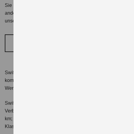
Sie möchten sich zu einem Suzuki Modell oder einem
anderen Thema persönlich beraten lassen? Nutzen Sie
unser Formular, um einen Termin zu vereinbaren.
BERATUNGSTERMIN VEREINBAREN
Swift 1.2 DUALJET HYBRID Club
Verbrauchswerte:
kombinierter Energieverbrauch 4,4 l/100km; kombinierter
Wert der CO₂-Emission: 98 g/km; CO₂-Klasse: C.
Swift 1.2 DUALJET HYBRID ALLGRIP Club
Verbrauchswerte: kombinierter Energieverbrauch 4,9 l/100
km; kombinierter Wert der CO₂-Emission: 111 g/km; CO₂-
Klasse: C.