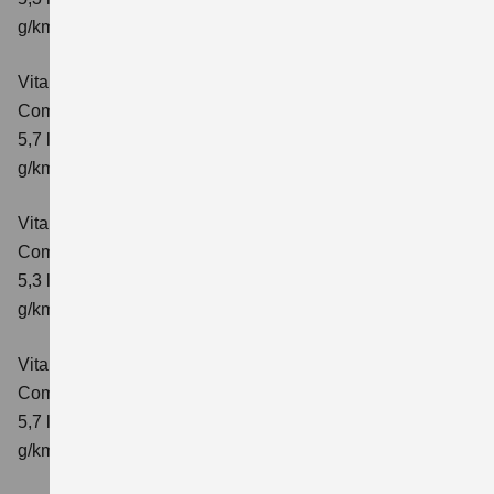
g/km; CO₂-Klasse: D
Vitara 1.4 BOOSTERJET HYBRID AT
Comfort
Verbrauchswerte: kombinierter Energieverbrauch
5,7 l/100 km; kombinierter Wert der CO₂-Emission: 129
g/km; CO₂-Klasse: D
Vitara 1.4 BOOSTERJET HYBRID
Comfort+
Verbrauchswerte: kombinierter Energieverbrauch
5,3 l/100km; kombinierter Wert der CO₂-Emission: 120
g/km; CO₂-Klasse: D
Vitara 1.4 BOOSTERJET HYBRID AT
Comfort+
Verbrauchswerte: kombinierter Energieverbrauch
5,7 l/100km; kombinierter Wert der CO₂-Emission: 130
g/km; CO₂-Klasse: D