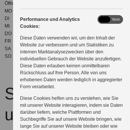
Öffnungszeiten Service
MO
07:30 - 18:00
DI
07:30 - 18:00
analytics
Performance und Analytics
Ja
Nein
MI
07:30 - 18:00
Cookies:
DO
07:30 - 18:00
Diese Daten verwenden wir, um den Inhalt der
FR
07:30 - 18:00
Website zur verbessern und um Statistiken zu
SA
08:00 - 12:00
internen Marktanalysezwecken über den
SO
geschlossen
individuellen Gebrauch der Website anzufertigen.
Diese Daten erlauben keinen unmittelbaren
Rückschluss auf Ihre Person. Alle von uns
erhobenen Daten werden lediglich in aggregierter
Form verarbeitet.
So finden Sie zu
Diese Cookies helfen uns zu verstehen, wie Sie
mit unserer Website interagieren, indem sie Daten
uns
darüber liefern, welche Plattformen und
Suchbegriffe Sie auf unsere Website bringen, wie
lange Sie auf unserer Website bleiben oder wie