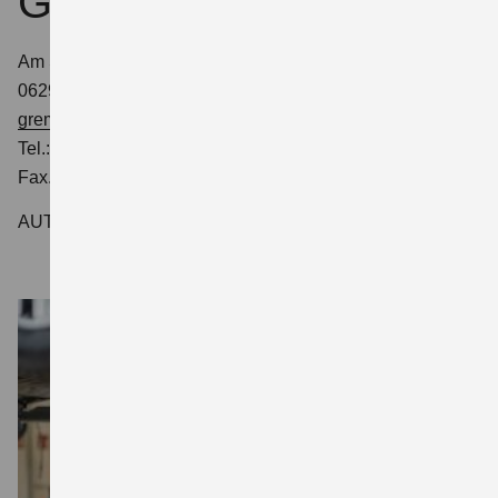
GmbH
Am Strohügel 7
06295 Lutherstadt Eisleben
gremmer@suzuki-handel.de
Tel.: 03475-6126190
Fax.: 03475-6126199
AUTOSERVICE GREMMER GMBH