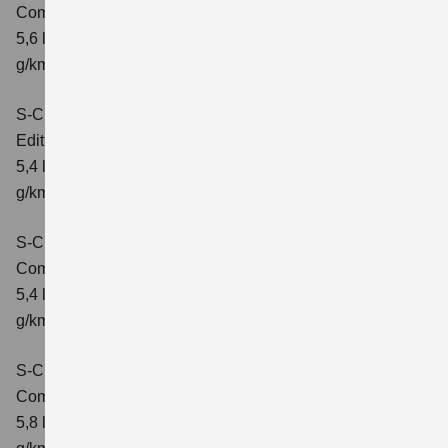
Comfort+
Verbrauchswerte: kombinierter Energieverbrauch
5,6 l/100km; kombinierter Wert der CO₂-Emission: 127
g/km; CO₂-Klasse: D
S-Cross 1.4 BOOSTERJET HYBRID
Edition
Verbrauchswerte: kombinierter Energieverbrauch
5,4 l/100 km; kombinierter Wert der CO2-Emission: 121
g/km; CO2-Klasse: D
S-Cross 1.4 BOOSTERJET HYBRID
Comfort
Verbrauchswerte: kombinierter Energieverbrauch
5,4 l/100 km; kombinierter Wert der CO2-Emission: 121
g/km; CO2-Klasse: D
S-Cross 1.4 BOOSTERJET HYBRID AT
Comfort
Verbrauchswerte: kombinierter Energieverbrauch
5,8 l/100 km; kombinierter Wert der CO2-Emission: 132