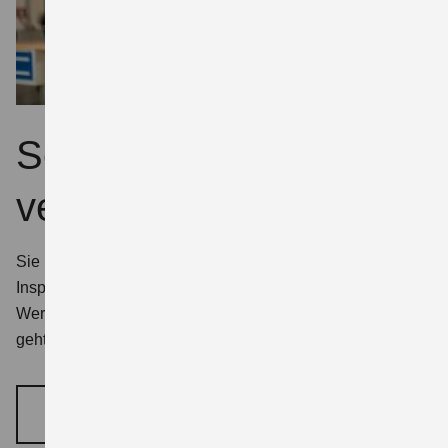
Servicetermin
vereinbaren
Sie möchten Ihr Fahrzeug für eine jahreszeitliche
Inspektion, eine TÜV-Prüfung oder einen anderen
Werkstatttermin anmelden? Mit unserem Kontaktformular
geht’s ganz einfach.
SERVICETERMIN VEREINBAREN