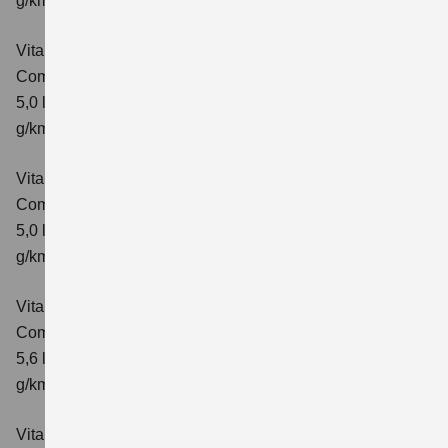
g/km; CO₂-Klasse: E
Vitara 1.5 DUALJET HYBRID AGS
Comfort
Verbrauchswerte: kombinierter Energieverbrauch
5,0 l/100km; kombinierter Wert der CO₂-Emission: 113
g/km; CO₂-Klasse: C
Vitara 1.5 DUALJET HYBRID AGS
Comfort+
Verbrauchswerte: kombinierter Energieverbrauch
5,0 l/100km; kombinierter Wert der CO₂-Emission: 114
g/km; CO₂-Klasse: C
Vitara 1.5 DUALJET HYBRID ALLGRIP AGS
Comfort
Verbrauchswerte: kombinierter Energieverbrauch
5,6 l/100km; kombinierter Wert der CO₂-Emission: 126
g/km; CO₂-Klasse: D
Vitara 1.5 DUALJET HYBRID ALLGRIP AGS