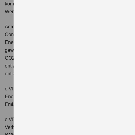
kombinierter Energieverbrauch 4,5 l/100km; kombinierter
Wert der CO2-Emission: 102 g/km; CO2-Klasse: C.
Across 2.5 PLUG-IN HYBRID CVT
Comfort+
Verbrauchswerte: gewichtet kombinierter
Energieverbrauch: 17,1kWh/100km plus 1,0 l/100 km;
gewichtet kombinierter Wert der CO2-Emission: 22 g/km;
CO2-Klasse: B; kombinierter Kraftstoffverbrauch bei
entladener Batterie: 6,6 l/100km; CO2-Klasse (bei
entladener Batterie): E.
e VITARA eAxle Club (49 kWh-Batterie)
Verbrauchswerte:
Energieverbrauch kombiniert: 14,9 kWh/100km; CO₂-
Emissionen kombiniert: 0 g/km; CO₂-Klasse: A.
e VITARA eAxle Comfort (61 kWh-Batterie)
Verbrauchswerte: Energieverbrauch kombiniert: 15,1