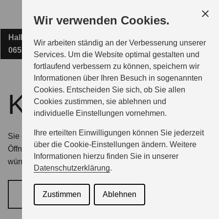
Zum
Wir verwenden Cookies.
Hauptinhalt
Halle-Kasseler-Straße 233a
AUTOSERVICE GREMMER GMBH
Wir arbeiten ständig an der Verbesserung unserer
06536 Südharz (OT Bennungen)
Services. Um die Website optimal gestalten und
fortlaufend verbessern zu können, speichern wir
MODELLE
Informationen über Ihren Besuch in sogenannten
Cookies. Entscheiden Sie sich, ob Sie allen
Kontakt
Cookies zustimmen, sie ablehnen und
ZUBEHÖR
individuelle Einstellungen vornehmen.
Ihre erteilten Einwilligungen können Sie jederzeit
Sie erreichen uns telefonisch zu den unten angegebenen
BERATUNG & KAUF
über die Cookie-Einstellungen ändern. Weitere
Öffnungszeiten. Wenn Sie einen Beratungstermin
Informationen hierzu finden Sie in unserer
wünschen, nutzen Sie am besten unser Kontaktformular.
Datenschutzerklärung
.
GESCHÄFTSKUNDEN
Zustimmen
Ablehnen
BERATUNGSTERMIN VEREINBAREN
SERVICE