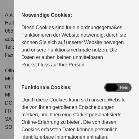
Autoservice Gremmer GmbH
Notwendige Cookies:
ÜBER UNS
Halle-Kasseler-Straße 233a
Diese Cookies sind für ein ordnungsgemäßes
06536 Südharz (OT Bennungen)
Funktionieren der Website notwendig; durch sie
auto-gremmer@suzuki-handel.de
können Sie sich auf unserer Website bewegen
Tel.: 034651-92206
und unsere Funktionsmerkmale nutzen. Die
Fax: 034651-2717
Daten erlauben keinen unmittelbaren
Rückschluss auf Ihre Person.
Öffnungszeiten Verkauf
MO
07:30 - 18:00
DI
07:30 - 18:00
functional
Funktionale Cookies:
Ja
Nein
MI
07:30 - 18:00
Durch diese Cookies kann sich unsere Website
DO
07:30 - 18:00
die von Ihnen getroffenen Entscheidungen
FR
07:30 - 18:00
merken, um Ihnen eine stärker personalisierte
SA
08:00 - 12:00
Online-Erfahrung zu bieten. Die von diesen
SO
geschlossen
Cookies erfassten Daten können persönlich
identifizierbare Informationen enthalten.