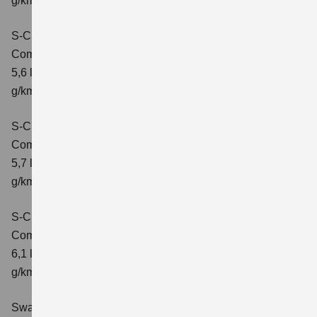
g/km; CO2-Klasse: D
S-Cross 1.4 BOOSTERJET HYBRID ALLGRIP
Comfort
Verbrauchswerte: kombinierter Energieverbrauch
5,6 l/100 km; kombinierter Wert der CO2-Emission: 131
g/km; CO2-Klasse: D
S-Cross 1.4 BOOSTERJET HYBRID ALLGRIP
Comfort+
Verbrauchswerte: kombinierter Energieverbrauch
5,7 l/100 km; kombinierter Wert der CO2-Emission: 131
g/km; CO2-Klasse: D
S-Cross 1.4 BOOSTERJET HYBRID ALLGRIP AT
Comfort+
Verbrauchswerte: kombinierter Energieverbrauch
6,1 l/100 km; kombinierter Wert der CO2-Emission: 141
g/km; CO2-Klasse: E
Swace 1.8 HYBRID CVT Comfort+
Verbrauchswerte: