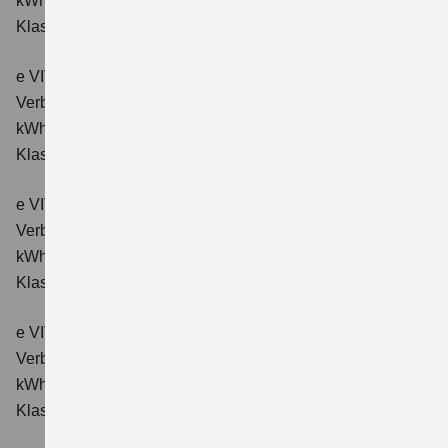
kWh/100km; CO₂-Emissionen kombiniert: 0 g/km; CO₂-
Klasse: A.
e VITARA eAxle ALLGRIP-e Comfort (61 kWh-Batterie)
Verbrauchswerte: Energieverbrauch kombiniert: 16,6
kWh/100km; CO₂-Emissionen kombiniert: 0 g/km; CO₂-
Klasse: A.
e VITARA eAxle Comfort+ (61 kWh-Batterie)
Verbrauchswerte: Energieverbrauch kombiniert: 15,1
kWh/100km; CO₂-Emissionen kombiniert: 0 g/km; CO₂-
Klasse: A.
e VITARA eAxle ALLGRIP-e Comfort+ (61 kWh-Batterie)
Verbrauchswerte: Energieverbrauch kombiniert: 16,6
kWh/100 km; CO₂-Emissionen kombiniert: 0 g/km; CO₂-
Klasse: A.