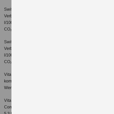
Swift 1.2 DUALJET HYBRID CVT Comfort+
Verbrauchswerte: kombinierter Energieverbrauch 4,7
l/100km; kombinierter Wert der CO₂-Emission: 106 g/km;
CO₂-Klasse: C.
Swift 1.2 DUALJET HYBRID ALLGRIP Comfort+
Verbrauchswerte: kombinierter Energieverbrauch 4,9
l/100km; kombinierter Wert der CO₂-Emission: 110 g/km;
CO₂-Klasse: C.
Vitara 1.4 BOOSTERJET HYBRID Club
Verbrauchswerte:
kombinierter Energieverbrauch 5,3 l/100km; kombinierter
Wert der CO₂-Emission: 119 g/km; CO₂-Klasse: D
Vitara 1.4 BOOSTERJET HYBRID
Comfort
Verbrauchswerte: kombinierter Energieverbrauch
5,3 l/100km; kombinierter Wert der CO₂-Emission: 119