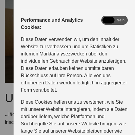
analytics
Performance und Analytics
Ja
Nein
Cookies:
Diese Daten verwenden wir, um den Inhalt der
Website zur verbessern und um Statistiken zu
internen Marktanalysezwecken über den
individuellen Gebrauch der Website anzufertigen.
Diese Daten erlauben keinen unmittelbaren
Rückschluss auf Ihre Person. Alle von uns
erhobenen Daten werden lediglich in aggregierter
Form verarbeitet.
Unsere Wartezone
Diese Cookies helfen uns zu verstehen, wie Sie
mit unserer Website interagieren, indem sie Daten
...lädt zum Verweilen ein und überbrückt Ihnen bei einer
darüber liefern, welche Plattformen und
frischen Tasse Kaffee die Wartezeit.
Suchbegriffe Sie auf unsere Website bringen, wie
lange Sie auf unserer Website bleiben oder wie