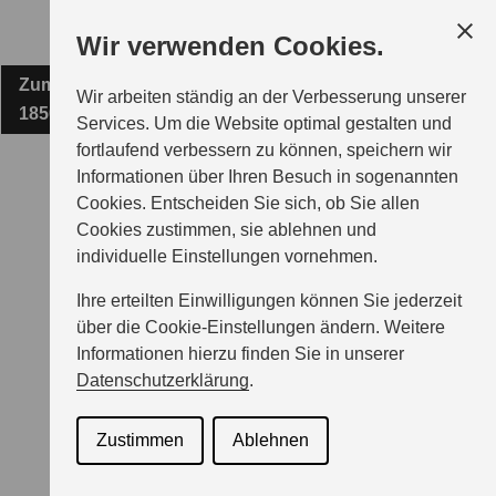
Zum
Wir verwenden Cookies.
Hauptinhalt
Zum Rauhen Berg 5
AC GRIMMEN GMBH & CO. AUTOVERTRIEB KG
Wir arbeiten ständig an der Verbesserung unserer
18507 Grimmen
Services. Um die Website optimal gestalten und
fortlaufend verbessern zu können, speichern wir
MODELLE
Informationen über Ihren Besuch in sogenannten
Cookies. Entscheiden Sie sich, ob Sie allen
Cookies zustimmen, sie ablehnen und
ZUBEHÖR
individuelle Einstellungen vornehmen.
Ihre erteilten Einwilligungen können Sie jederzeit
BERATUNG & KAUF
über die Cookie-Einstellungen ändern. Weitere
Informationen hierzu finden Sie in unserer
Datenschutzerklärung
.
GESCHÄFTSKUNDEN
Zustimmen
Ablehnen
SERVICE