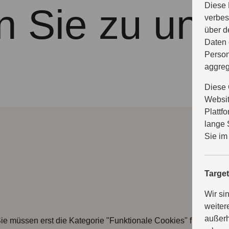
Diese 
n Sie zu uns
verbes
über d
Daten 
Person
aggreg
Diese 
Websit
Plattf
lange 
Sie im
Targe
Wir si
weiter
außerh
ie müssen erst die Kategorie "Funktionale Cookies" freischalte