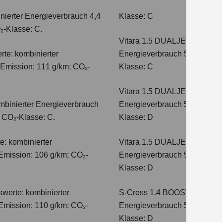
nierter Energieverbrauch 4,4
Klasse: C
₂-Klasse: C.
Vitara 1.5 DUALJET HYBRI
te: kombinierter
Energieverbrauch 5,0 l/100km
-Emission: 111 g/km; CO₂-
Klasse: C
Vitara 1.5 DUALJET HYBRI
mbinierter Energieverbrauch
Energieverbrauch 5,6 l/100km
; CO₂-Klasse: C.
Klasse: D
e: kombinierter
Vitara 1.5 DUALJET HYBRI
Emission: 106 g/km; CO₂-
Energieverbrauch 5,6 l/100km
Klasse: D
werte: kombinierter
S-Cross 1.4 BOOSTERJET H
Emission: 110 g/km; CO₂-
Energieverbrauch 5,4 l/100 
Klasse: D