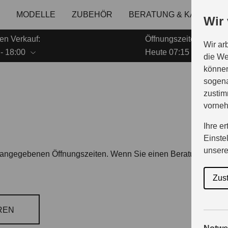
MODELLE
ZUBEHÖR
BERATUNG & KAUF
Wir
en Verkauf:
Öffnungszeiten Service
Wir ar
- 18:00
Heute 07:15 - 18:00
die We
können
sogena
zustim
vorne
Ihre e
Einste
unser
en angegebenen Öffnungszeiten. Wenn Sie einen Beratungsterm
Zus
REN