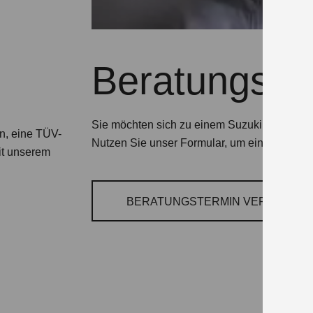
Beratungste
Sie möchten sich zu einem Suzuki Modell o
on, eine TÜV-
Nutzen Sie unser Formular, um einen Termin
it unserem
BERATUNGSTERMIN VEREINBAR