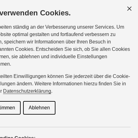
GESCHÄFTSKUNDEN
SERVICE
ÜBER UNS
 verwenden Cookies.
:
Tel.:
040-7241220
beiten ständig an der Verbesserung unserer Services. Um
hamester@suzuki-handel.de
bsite optimal gestalten und fortlaufend verbessern zu
, speichern wir Informationen über Ihren Besuch in
nnten Cookies. Entscheiden Sie sich, ob Sie allen Cookies
men, sie ablehnen und individuelle Einstellungen
hmen.
rteilten Einwilligungen können Sie jederzeit über die Cookie-
llungen ändern. Weitere Informationen hierzu finden Sie in
er
Datenschutzerklärung
.
in wünschen, nutzen Sie am
timmen
Ablehnen