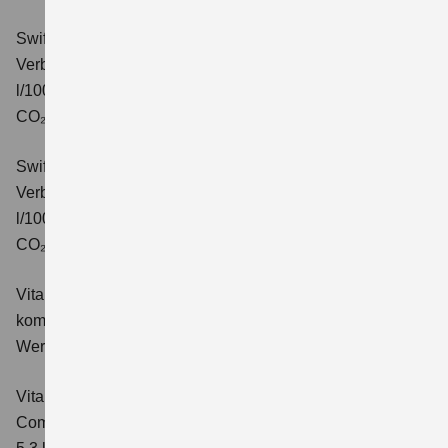
Swift 1.2 DUALJET HYBRID CVT Comfort+
Verbrauchswerte: kombinierter Energieverbrauch 4,7
l/100km; kombinierter Wert der CO₂-Emission: 106 g/km;
CO₂-Klasse: C.
Swift 1.2 DUALJET HYBRID ALLGRIP Comfort+
Verbrauchswerte: kombinierter Energieverbrauch 4,9
l/100km; kombinierter Wert der CO₂-Emission: 110 g/km;
CO₂-Klasse: C.
Vitara 1.4 BOOSTERJET HYBRID Club
Verbrauchswerte:
kombinierter Energieverbrauch 5,3 l/100km; kombinierter
Wert der CO₂-Emission: 119 g/km; CO₂-Klasse: D
Vitara 1.4 BOOSTERJET HYBRID
Comfort
Verbrauchswerte: kombinierter Energieverbrauch