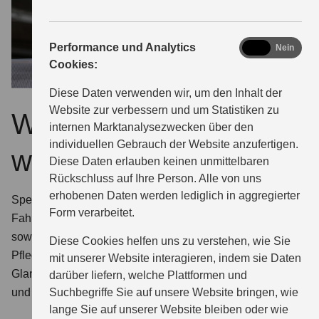
analytics
Performance und Analytics
Ja
Nein
Cookies:
Diese Daten verwenden wir, um den Inhalt der
Website zur verbessern und um Statistiken zu
Warum ECSTAR
internen Marktanalysezwecken über den
individuellen Gebrauch der Website anzufertigen.
wählen?
Diese Daten erlauben keinen unmittelbaren
Rückschluss auf Ihre Person. Alle von uns
erhobenen Daten werden lediglich in aggregierter
Speziell für Suzuki entwickelt. Bei uns finden Sie für jeden
Form verarbeitet.
Fahrzeugtyp das optimal geeignete ECSTAR Motoröl
sowie die komplette Serie zertifizierter ECSTAR
Diese Cookies helfen uns zu verstehen, wie Sie
Pflegemittel: Glasreiniger, Insektenentferner, Enteiser,
mit unserer Website interagieren, indem sie Daten
Glanzspray, Innenraumreiniger, Felgenreiniger, Bremsen-
darüber liefern, welche Plattformen und
Suchbegriffe Sie auf unsere Website bringen, wie
und Teilereiniger.
lange Sie auf unserer Website bleiben oder wie