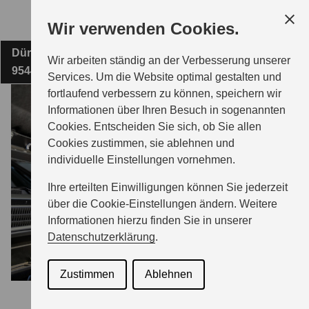
Zum
Wir verwenden Cookies.
Hauptinhalt
Dürschnitz 2
FIRMA INGOLF HAUSWURZ
Wir arbeiten ständig an der Verbesserung unserer
95448 Bayreuth
Services. Um die Website optimal gestalten und
fortlaufend verbessern zu können, speichern wir
MODELLE
Informationen über Ihren Besuch in sogenannten
Cookies. Entscheiden Sie sich, ob Sie allen
Cookies zustimmen, sie ablehnen und
ZUBEHÖR
individuelle Einstellungen vornehmen.
Ihre erteilten Einwilligungen können Sie jederzeit
BERATUNG & KAUF
über die Cookie-Einstellungen ändern. Weitere
Informationen hierzu finden Sie in unserer
Datenschutzerklärung
.
GESCHÄFTSKUNDEN
Zustimmen
Ablehnen
SERVICE