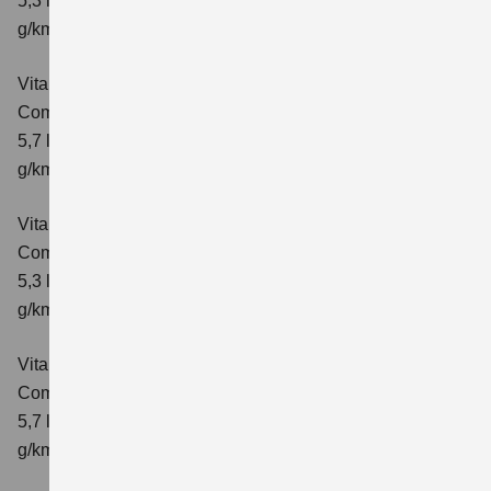
5,3 l/100km; kombinierter Wert der CO₂-Emission: 119
g/km; CO₂-Klasse: D
Vitara 1.4 BOOSTERJET HYBRID AT
Comfort
Verbrauchswerte: kombinierter Energieverbrauch
5,7 l/100 km; kombinierter Wert der CO₂-Emission: 129
g/km; CO₂-Klasse: D
Vitara 1.4 BOOSTERJET HYBRID
Comfort+
Verbrauchswerte: kombinierter Energieverbrauch
5,3 l/100km; kombinierter Wert der CO₂-Emission: 120
g/km; CO₂-Klasse: D
Vitara 1.4 BOOSTERJET HYBRID AT
Comfort+
Verbrauchswerte: kombinierter Energieverbrauch
5,7 l/100km; kombinierter Wert der CO₂-Emission: 130
g/km; CO₂-Klasse: D