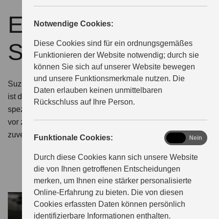
ECSTAR by
Notwendige Cookies:
ÜBER UNS
Suzuki
Diese Cookies sind für ein ordnungsgemäßes
Funktionieren der Website notwendig; durch sie
können Sie sich auf unserer Website bewegen
und unsere Funktionsmerkmale nutzen. Die
Suzuki Qualität auch bei Schutz und Pflege. ECSTAR
Daten erlauben keinen unmittelbaren
ist die von Suzuki entwickelte Marke für Motoröle und
Rückschluss auf Ihre Person.
spezielle Pflegeprodukte. So schützen Sie Ihr Fahrzeug
vor zu schnellem Verschleiß. Damit er so langlebig und
zuverlässig bleibt, wie Sie es von Suzuki gewohnt sind.
functional
Funktionale Cookies:
Ja
Nein
Durch diese Cookies kann sich unsere Website
die von Ihnen getroffenen Entscheidungen
merken, um Ihnen eine stärker personalisierte
Online-Erfahrung zu bieten. Die von diesen
Cookies erfassten Daten können persönlich
identifizierbare Informationen enthalten.