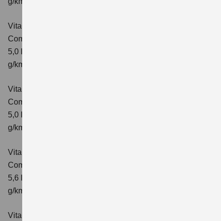
g/km; CO₂-Klasse: E
Vitara 1.5 DUALJET HYBRID AGS
Comfort
Verbrauchswerte: kombinierter Energieverbrauch
5,0 l/100km; kombinierter Wert der CO₂-Emission: 113
g/km; CO₂-Klasse: C
Vitara 1.5 DUALJET HYBRID AGS
Comfort+
Verbrauchswerte: kombinierter Energieverbrauch
5,0 l/100km; kombinierter Wert der CO₂-Emission: 114
g/km; CO₂-Klasse: C
Vitara 1.5 DUALJET HYBRID ALLGRIP AGS
Comfort
Verbrauchswerte: kombinierter Energieverbrauch
5,6 l/100km; kombinierter Wert der CO₂-Emission: 126
g/km; CO₂-Klasse: D
Vitara 1.5 DUALJET HYBRID ALLGRIP AGS