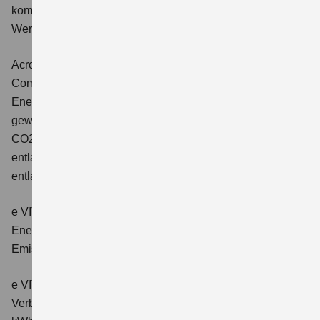
kombinierter Energieverbrauch 4,5 l/100km; kombinierter
Wert der CO2-Emission: 102 g/km; CO2-Klasse: C.
Across 2.5 PLUG-IN HYBRID CVT
Comfort+
Verbrauchswerte: gewichtet kombinierter
Energieverbrauch: 17,1kWh/100km plus 1,0 l/100 km;
gewichtet kombinierter Wert der CO2-Emission: 22 g/km;
CO2-Klasse: B; kombinierter Kraftstoffverbrauch bei
entladener Batterie: 6,6 l/100km; CO2-Klasse (bei
entladener Batterie): E.
e VITARA eAxle Club (49 kWh-Batterie)
Verbrauchswerte:
Energieverbrauch kombiniert: 14,9 kWh/100km; CO₂-
Emissionen kombiniert: 0 g/km; CO₂-Klasse: A.
e VITARA eAxle Comfort (61 kWh-Batterie)
Verbrauchswerte: Energieverbrauch kombiniert: 15,1