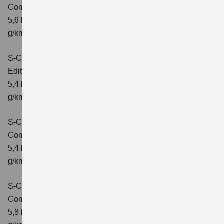
Comfort+
Verbrauchswerte: kombinierter Energieverbrauch
5,6 l/100km; kombinierter Wert der CO₂-Emission: 127
g/km; CO₂-Klasse: D
S-Cross 1.4 BOOSTERJET HYBRID
Edition
Verbrauchswerte: kombinierter Energieverbrauch
5,4 l/100 km; kombinierter Wert der CO2-Emission: 121
g/km; CO2-Klasse: D
S-Cross 1.4 BOOSTERJET HYBRID
Comfort
Verbrauchswerte: kombinierter Energieverbrauch
5,4 l/100 km; kombinierter Wert der CO2-Emission: 121
g/km; CO2-Klasse: D
S-Cross 1.4 BOOSTERJET HYBRID AT
Comfort
Verbrauchswerte: kombinierter Energieverbrauch
5,8 l/100 km; kombinierter Wert der CO2-Emission: 132