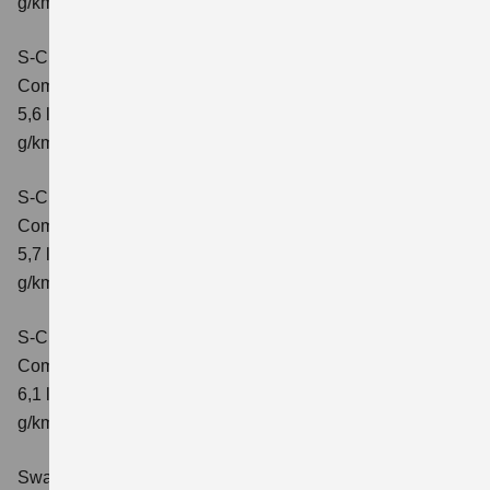
g/km; CO2-Klasse: D
S-Cross 1.4 BOOSTERJET HYBRID ALLGRIP
Comfort
Verbrauchswerte: kombinierter Energieverbrauch
5,6 l/100 km; kombinierter Wert der CO2-Emission: 131
g/km; CO2-Klasse: D
S-Cross 1.4 BOOSTERJET HYBRID ALLGRIP
Comfort+
Verbrauchswerte: kombinierter Energieverbrauch
5,7 l/100 km; kombinierter Wert der CO2-Emission: 131
g/km; CO2-Klasse: D
S-Cross 1.4 BOOSTERJET HYBRID ALLGRIP AT
Comfort+
Verbrauchswerte: kombinierter Energieverbrauch
6,1 l/100 km; kombinierter Wert der CO2-Emission: 141
g/km; CO2-Klasse: E
Swace 1.8 HYBRID CVT Comfort+
Verbrauchswerte: