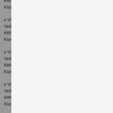
kWh/100km; CO₂-Emissionen kombiniert: 0 g/km; CO₂-
Klasse: A.
e VITARA eAxle ALLGRIP-e Comfort (61 kWh-Batterie)
Verbrauchswerte: Energieverbrauch kombiniert: 16,6
kWh/100km; CO₂-Emissionen kombiniert: 0 g/km; CO₂-
Klasse: A.
e VITARA eAxle Comfort+ (61 kWh-Batterie)
Verbrauchswerte: Energieverbrauch kombiniert: 15,1
kWh/100km; CO₂-Emissionen kombiniert: 0 g/km; CO₂-
Klasse: A.
e VITARA eAxle ALLGRIP-e Comfort+ (61 kWh-Batterie)
Verbrauchswerte: Energieverbrauch kombiniert: 16,6
kWh/100 km; CO₂-Emissionen kombiniert: 0 g/km; CO₂-
Klasse: A.