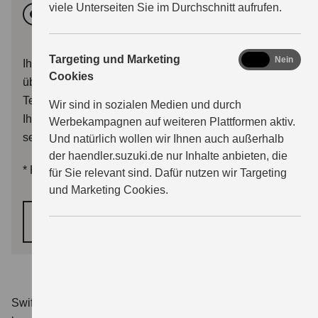
viele Unterseiten Sie im Durchschnitt aufrufen.
Vormittags
Nachmittags
marketing
Targeting und Marketing
Ja
Nein
Ihr Terminwunsch wird dem Händler mit Ihrer Anfrage
Cookies
übermittelt. Sie erhalten im Anschluss entweder eine
Terminbestätigung, oder der Händler wird sich mit
Wir sind in sozialen Medien und durch
Ihnen zwecks Terminalternativen in Verbindung
Werbekampagnen auf weiteren Plattformen aktiv.
setzen.
Und natürlich wollen wir Ihnen auch außerhalb
der haendler.suzuki.de nur Inhalte anbieten, die
*
Pflichtfelder
für Sie relevant sind. Dafür nutzen wir Targeting
und Marketing Cookies.
WEITER
Swift 1.2 DUALJET HYBRID Club
Verbrauchswerte: