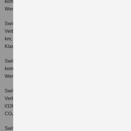
kombinierter Energieverbrauch 4,4 l/100km; kombinierter
Wert der CO₂-Emission: 98 g/km; CO₂-Klasse: C.
Swift 1.2 DUALJET HYBRID ALLGRIP Club
Verbrauchswerte: kombinierter Energieverbrauch 4,9 l/100
km; kombinierter Wert der CO₂-Emission: 111 g/km; CO₂-
Klasse: C.
Swift 1.2 DUALJET HYBRID Comfort
Verbrauchswerte:
kombinierter Energieverbrauch 4,4 l/100km; kombinierter
Wert der CO₂-Emission: 99 g/km; CO₂-Klasse: C.
Swift 1.2 DUALJET HYBRID CVT Comfort
Verbrauchswerte: kombinierter Energieverbrauch 4,7
l/100km; kombinierter Wert der CO₂-Emission: 106 g/km;
CO₂-Klasse: C.
Swift 1.2 DUALJET HYBRID ALLGRIP Comfort