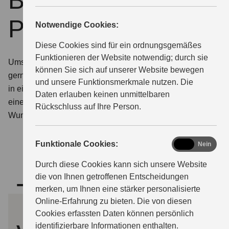
Beratung und
Probefahrttermin
Notwendige Cookies:
ÜBER UNS
Diese Cookies sind für ein ordnungsgemäßes
Funktionieren der Website notwendig; durch sie
Umschauen, einsteigen, losfahren. Wir stellen Ihnen
können Sie sich auf unserer Website bewegen
gerne die Modelle von Suzuki aus nächster Nähe vor –
und unsere Funktionsmerkmale nutzen. Die
in einem persönlichen Beratungsgespräch oder bei
Daten erlauben keinen unmittelbaren
einer Probefahrt. Teilen Sie uns hierfür einfach Ihren
Rückschluss auf Ihre Person.
Wunschtermin mit.
functional
Funktionale Cookies:
Ja
Nein
Durch diese Cookies kann sich unsere Website
die von Ihnen getroffenen Entscheidungen
Termin
merken, um Ihnen eine stärker personalisierte
Online-Erfahrung zu bieten. Die von diesen
Cookies erfassten Daten können persönlich
identifizierbare Informationen enthalten.