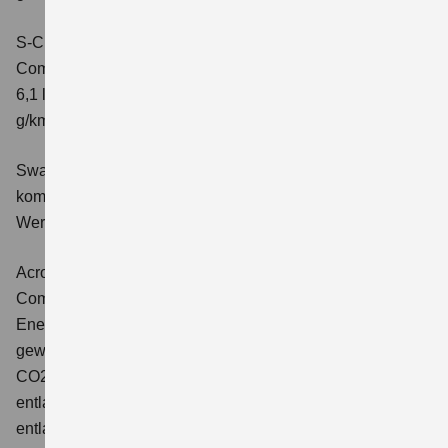
S-Cross 1.4 BOOSTERJET HYBRID ALLGRIP AT
Comfort+
Verbrauchswerte: kombinierter Energieverbrauch
6,1 l/100 km; kombinierter Wert der CO2-Emission: 141
g/km; CO2-Klasse: E
Swace 1.8 HYBRID CVT Comfort+
Verbrauchswerte:
kombinierter Energieverbrauch 4,5 l/100km; kombinierter
Wert der CO2-Emission: 102 g/km; CO2-Klasse: C.
Across 2.5 PLUG-IN HYBRID CVT
Comfort+
Verbrauchswerte: gewichtet kombinierter
Energieverbrauch: 17,1kWh/100km plus 1,0 l/100 km;
gewichtet kombinierter Wert der CO2-Emission: 22 g/km;
CO2-Klasse: B; kombinierter Kraftstoffverbrauch bei
entladener Batterie: 6,6 l/100km; CO2-Klasse (bei
entladener Batterie): E.