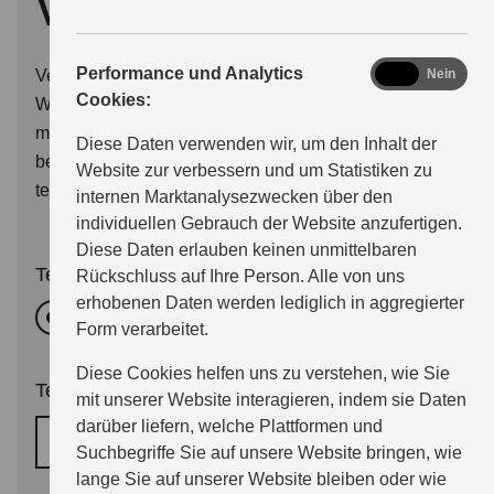
vereinbaren
analytics
Performance und Analytics
Verwenden Sie bitte dieses Formular, um uns Ihren
Ja
Nein
Cookies:
Wunschtermin für eine Beratung oder eine Probefahrt
mitzuteilen. Wir melden uns dann so bald wie möglich
Diese Daten verwenden wir, um den Inhalt der
bei Ihnen per E-Mail, oder wenn Sie wünschen auch
Website zur verbessern und um Statistiken zu
telefonisch.
internen Marktanalysezwecken über den
individuellen Gebrauch der Website anzufertigen.
Diese Daten erlauben keinen unmittelbaren
Termingrund
Rückschluss auf Ihre Person. Alle von uns
erhobenen Daten werden lediglich in aggregierter
Beratung
Probefahrttermin
Form verarbeitet.
Diese Cookies helfen uns zu verstehen, wie Sie
Terminwunsch
*
mit unserer Website interagieren, indem sie Daten
darüber liefern, welche Plattformen und
Wunschtermin
Suchbegriffe Sie auf unsere Website bringen, wie
lange Sie auf unserer Website bleiben oder wie