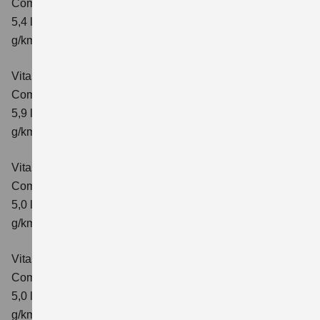
Comfort+ Verbrauchswerte: kombinierter Energieverbrauch
5,4 l/100km; kombinierter Wert der CO₂-Emission: 129
g/km; CO₂-Klasse: D
Vitara 1.4 BOOSTERJET HYBRID ALLGRIP AT
Comfort+
Verbrauchswerte: kombinierter Energieverbrauch
5,9 l/100 km; kombinierter Wert der CO₂-Emission: 138
g/km; CO₂-Klasse: E
Vitara 1.5 DUALJET HYBRID AGS
Comfort
Verbrauchswerte: kombinierter Energieverbrauch
5,0 l/100km; kombinierter Wert der CO₂-Emission: 113
g/km; CO₂-Klasse: C
Vitara 1.5 DUALJET HYBRID AGS
Comfort+
Verbrauchswerte: kombinierter Energieverbrauch
5,0 l/100km; kombinierter Wert der CO₂-Emission: 114
g/km; CO₂-Klasse: C