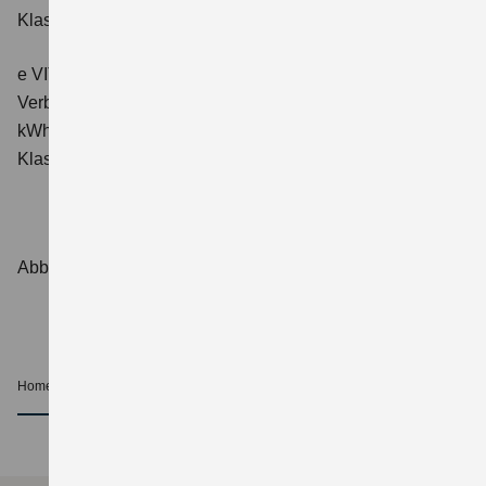
Klasse: A.
e VITARA eAxle ALLGRIP-e Comfort+ (61 kWh-Batterie)
Verbrauchswerte: Energieverbrauch kombiniert: 16,6
kWh/100 km; CO₂-Emissionen kombiniert: 0 g/km; CO₂-
Klasse: A.
Abbildungen zeigen Sonderausstattungen.
Home
Beratung und Kauf
Beratung
nach oben