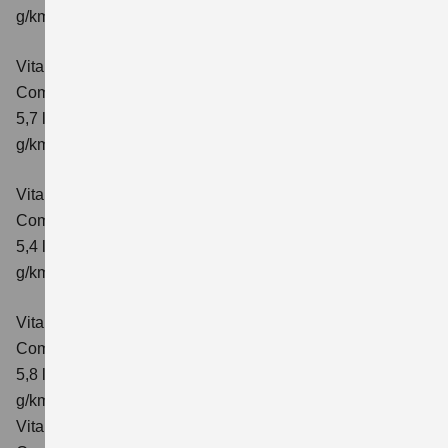
g/km; CO₂-Klasse: D
Vitara 1.4 BOOSTERJET HYBRID AT
Comfort+
Verbrauchswerte: kombinierter Energieverbrauch
5,7 l/100km; kombinierter Wert der CO₂-Emission: 130
g/km; CO₂-Klasse: D
Vitara 1.4 BOOSTERJET HYBRID ALLGRIP
Comfort
Verbrauchswerte: kombinierter Energieverbrauch
5,4 l/100km; kombinierter Wert der CO₂-Emission: 129
g/km; CO₂-Klasse: D
Vitara 1.4 BOOSTERJET HYBRID ALLGRIP AT
Comfort
Verbrauchswerte: kombinierter Energieverbrauch
5,8 l/100 km; kombinierter Wert der CO₂-Emission: 137
g/km; CO₂-Klasse: E
Vitara 1.4 BOOSTERJET HYBRID ALLGRIP