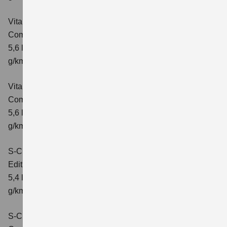
Vitara 1.5 DUALJET HYBRID ALLGRIP AGS
Comfort
Verbrauchswerte: kombinierter Energieverbrauch
5,6 l/100km; kombinierter Wert der CO₂-Emission: 126
g/km; CO₂-Klasse: D
Vitara 1.5 DUALJET HYBRID ALLGRIP AGS
Comfort+
Verbrauchswerte: kombinierter Energieverbrauch
5,6 l/100km; kombinierter Wert der CO₂-Emission: 127
g/km; CO₂-Klasse: D
S-Cross 1.4 BOOSTERJET HYBRID
Edition
Verbrauchswerte: kombinierter Energieverbrauch
5,4 l/100 km; kombinierter Wert der CO2-Emission: 121
g/km; CO2-Klasse: D
S-Cross 1.4 BOOSTERJET HYBRID