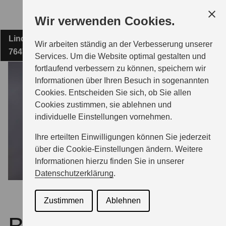
Zum
Wir verwenden Cookies.
Hauptinhalt
Lindenstraße 29
AUTO-HECKER
Wir arbeiten ständig an der Verbesserung unserer
76479 Steinmauern
Services. Um die Website optimal gestalten und
fortlaufend verbessern zu können, speichern wir
MODELLE
Informationen über Ihren Besuch in sogenannten
Cookies. Entscheiden Sie sich, ob Sie allen
Cookies zustimmen, sie ablehnen und
ZUBEHÖR
individuelle Einstellungen vornehmen.
Ihre erteilten Einwilligungen können Sie jederzeit
BERATUNG & KAUF
über die Cookie-Einstellungen ändern. Weitere
Informationen hierzu finden Sie in unserer
Datenschutzerklärung
.
GESCHÄFTSKUNDEN
Zustimmen
Ablehnen
SERVICE