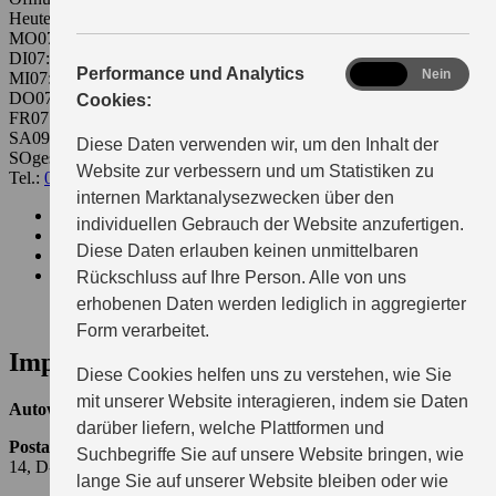
Heute 07:30 - 18:30
MO
07:30 - 18:30
DI
07:30 - 18:30
analytics
Performance und Analytics
Ja
Nein
MI
07:30 - 18:30
DO
07:30 - 18:30
Cookies:
FR
07:30 - 18:30
SA
09:00 - 13:00
Diese Daten verwenden wir, um den Inhalt der
SO
geschlossen
Website zur verbessern und um Statistiken zu
Tel.:
07071-97640
heim@suzuki-handel.de
internen Marktanalysezwecken über den
Beratung
individuellen Gebrauch der Website anzufertigen.
Probefahrttermin
Diese Daten erlauben keinen unmittelbaren
Servicetermin
Kontakt
Rückschluss auf Ihre Person. Alle von uns
erhobenen Daten werden lediglich in aggregierter
Form verarbeitet.
Impressum
Diese Cookies helfen uns zu verstehen, wie Sie
mit unserer Website interagieren, indem sie Daten
Autowelt Peter Heim GmbH
darüber liefern, welche Plattformen und
Postanschrift:
Autowelt Peter Heim GmbH, Ernst-Simon-Straße
Suchbegriffe Sie auf unsere Website bringen, wie
14, D-72072 Tübingen
lange Sie auf unserer Website bleiben oder wie