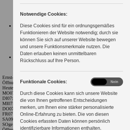
LIEFERDIENSTE
KLEINGEWERBE
Notwendige Cookies:
FAHRSCHULEN
TAXIUNTERNEHMEN
SERVICE
Diese Cookies sind für ein ordnungsgemäßes
WARTUNG & SERVICE
Funktionieren der Website notwendig; durch sie
ECSTAR
können Sie sich auf unserer Website bewegen
ORIGINALTEILE & RÄDER
und unsere Funktionsmerkmale nutzen. Die
SERVICETERMIN
EVENTS
Daten erlauben keinen unmittelbaren
ÜBER UNS
Rückschluss auf Ihre Person.
WIR ÜBER UNS
KONTAKT & ANFAHRT
Ernst-Simon-Straße 14
72072 Tübingen
functional
Funktionale Cookies:
Ja
Nein
Öffnungszeiten Verkauf:
Heute 07:30 - 18:30
MO
07:30 - 18:30
Durch diese Cookies kann sich unsere Website
DI
07:30 - 18:30
die von Ihnen getroffenen Entscheidungen
MI
07:30 - 18:30
merken, um Ihnen eine stärker personalisierte
DO
07:30 - 18:30
FR
07:30 - 18:30
Online-Erfahrung zu bieten. Die von diesen
SA
09:00 - 13:00
Cookies erfassten Daten können persönlich
SO
geschlossen
identifizierbare Informationen enthalten.
Öffnungszeiten Service: