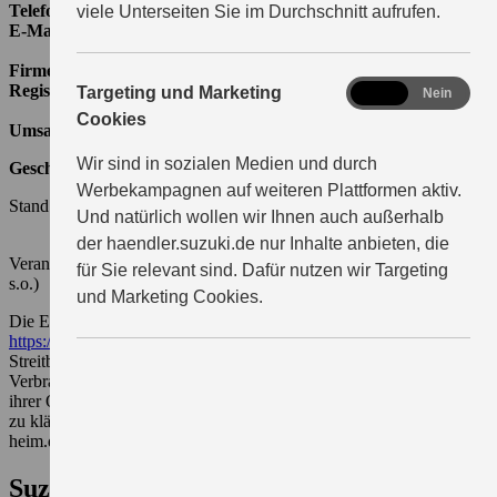
Telefon:
07071/976 40
viele Unterseiten Sie im Durchschnitt aufrufen.
E-Mail:
info@autowelt-heim.de
Firmensitz und Registergericht:
Tübingen, Amtsgericht Stuttgart
Registernummer:
HRB 753414
marketing
Targeting und Marketing
Ja
Nein
Cookies
Umsatzsteuer-Identifikationsnummer:
DE 300984009
Wir sind in sozialen Medien und durch
Geschäftsführer:
Peter Heim
Werbekampagnen auf weiteren Plattformen aktiv.
Stand:
23.10.2023
Und natürlich wollen wir Ihnen auch außerhalb
der haendler.suzuki.de nur Inhalte anbieten, die
Verantwortlicher für redaktionelle Beiträge: Peter Heim (Anschrift
für Sie relevant sind. Dafür nutzen wir Targeting
s.o.)
und Marketing Cookies.
Die EU Kommission stellt unter dem Link
https://ec.europa.eu/consumers/odr/
eine Online-
Streitbeilegungsplattform („OS-Plattform“) bereit. Diese gibt
Verbrauchern die Möglichkeit, Streitigkeiten im Zusammenhang mit
ihrer Online-Bestellung zunächst ohne Einschaltung eines Gerichts
zu klären. Per E-Mail erreichen Sie uns unter info@autowelt-
heim.de.
Suzuki Deutschland GmbH