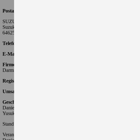
Postanschrift:
SUZUKI DEUTSCHLAND GMBH
Suzuki-Allee 7
64625 Bensheim
Telefon:
06251 5700-0
E-Mail:
kontakt@suzuki.de
Firmensitz und Registergericht:
Bensheim, Amtsgericht
Darmstadt
Registernummer:
HRB 21266
Umsatzsteueridentifikationsnummer:
DE 111660584
Geschäftsführer:
Daniel Schnell
Yusuke Kato
Stand: 01.04.2026
Verantwortliche für redaktionelle Beiträge: