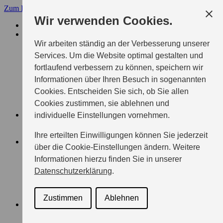
Zum Hauptinhalt
Menü
Wir verwenden Cookies.
AUTOWELT PETER HEIM GMBH
MODELLE
SUZUKI PKW
Wir arbeiten ständig an der Verbesserung unserer
SWIFT
Services. Um die Website optimal gestalten und
VITARA
fortlaufend verbessern zu können, speichern wir
S-CROSS
SWACE
Informationen über Ihren Besuch in sogenannten
ACROSS
Cookies. Entscheiden Sie sich, ob Sie allen
e VITARA
Cookies zustimmen, sie ablehnen und
ALLE SUZUKI MODELLE
ZUBEHÖR
individuelle Einstellungen vornehmen.
ÜBERSICHT
Keep it real
Ihre erteilten Einwilligungen können Sie jederzeit
BERATUNG & KAUF
über die Cookie-Einstellungen ändern. Weitere
AKTUELLE ANGEBOTE
Informationen hierzu finden Sie in unserer
FAHRZEUGBÖRSE
BERATUNG
Datenschutzerklärung
.
PROBEFAHRTTERMIN
ANGEBOT ANFORDERN
X-ITE SONDERMODELLE
Zustimmen
Ablehnen
GESCHÄFTSKUNDEN
ÜBERSICHT
PFLEGEDIENSTE