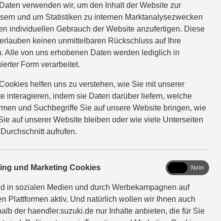
Daten verwenden wir, um den Inhalt der Website zur
sern und um Statistiken zu internen Marktanalysezwecken
en individuellen Gebrauch der Website anzufertigen. Diese
erlauben keinen unmittelbaren Rückschluss auf Ihre
 GmbH, Hörder
. Alle von uns erhobenen Daten werden lediglich in
ierter Form verarbeitet.
Cookies helfen uns zu verstehen, wie Sie mit unserer
e interagieren, indem sie Daten darüber liefern, welche
ormen und Suchbegriffe Sie auf unsere Website bringen, wie
Sie auf unserer Website bleiben oder wie viele Unterseiten
 Durchschnitt aufrufen.
ng Ihrer
marketing
ting und Marketing Cookies
tenschutzbeauftragte der
Ja
Nein
Reihe 62, 44143 Dortmund,
nd in sozialen Medien und durch Werbekampagnen auf
en Plattformen aktiv. Und natürlich wollen wir Ihnen auch
alb der haendler.suzuki.de nur Inhalte anbieten, die für Sie