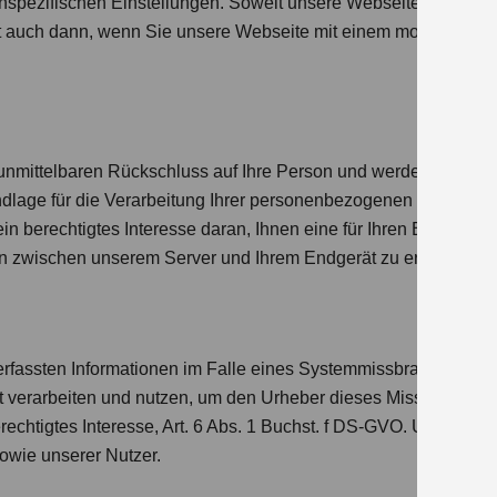
tenspezifischen Einstellungen. Soweit unsere Webseite Cookies 
lt auch dann, wenn Sie unsere Webseite mit einem mobilen Endg
 unmittelbaren Rückschluss auf Ihre Person und werden zur Ve
lage für die Verarbeitung Ihrer personenbezogenen Daten ist ei
in berechtigtes Interesse daran, Ihnen eine für Ihren Browser o
n zwischen unserem Server und Ihrem Endgerät zu ermögliche
fassten Informationen im Falle eines Systemmissbrauchs in Z
t verarbeiten und nutzen, um den Urheber dieses Missbrauchs z
rechtigtes Interesse, Art. 6 Abs. 1 Buchst. f DS-GVO. Unser bere
sowie unserer Nutzer.