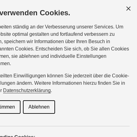
GESCHÄFTSKUNDEN
SERVICE
ÜBER UNS
 verwenden Cookies.
Tel.:
0231-292992607
beiten ständig an der Verbesserung unserer Services. Um
heinen-dortmund@suzuki-handel.de
bsite optimal gestalten und fortlaufend verbessern zu
, speichern wir Informationen über Ihren Besuch in
nnten Cookies. Entscheiden Sie sich, ob Sie allen Cookies
men, sie ablehnen und individuelle Einstellungen
hmen.
rteilten Einwilligungen können Sie jederzeit über die Cookie-
llungen ändern. Weitere Informationen hierzu finden Sie in
er
Datenschutzerklärung
.
n Daten höchste Bedeutung
Ihren persönlichen Daten in
timmen
Ablehnen