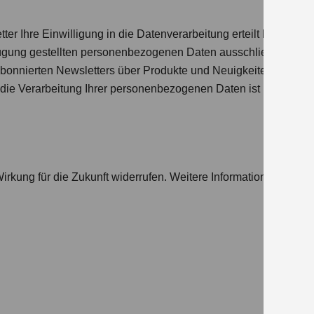
r Ihre Einwilligung in die Datenverarbeitung erteilt haben, ve
fügung gestellten personenbezogenen Daten ausschließlich daz
abonnierten Newsletters über Produkte und Neuigkeiten rund di
ie Verarbeitung Ihrer personenbezogenen Daten ist Ihre Einwill
Wirkung für die Zukunft widerrufen. Weitere Informationen zum W