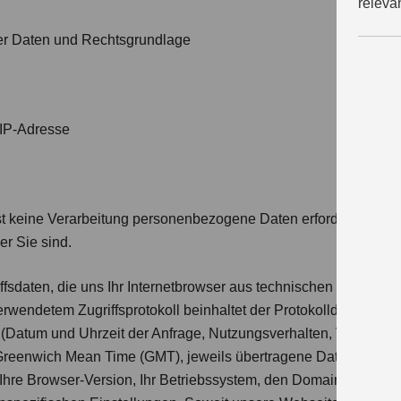
releva
r Daten und Rechtsgrundlage
 IP-Adresse
st keine Verarbeitung personenbezogene Daten erforderlich. Si
er Sie sind.
ffsdaten, die uns Ihr Internetbrowser aus technischen Gründen z
erwendetem Zugriffsprotokoll beinhaltet der Protokolldatensatz
 (Datum und Uhrzeit der Anfrage, Nutzungsverhalten, Verweilda
 Greenwich Mean Time (GMT), jeweils übertragene Datenmenge et
, Ihre Browser-Version, Ihr Betriebssystem, den Domainnamen u