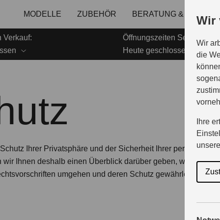
MODELLE
ZUBEHÖR
BERATUNG & KAUF
Wir
 Verkauf:
Öffnungszeiten Service:
Wir ar
ossen
Heute geschlossen
die We
können
sogena
zustim
hutz
vorne
Ihre e
Einste
unser
hutz Ihrer Privatsphäre und der Sicherheit Ihrer persönliche
wir Ihnen deshalb einen Überblick darüber geben, wie wir mit 
Zus
htsvorschriften umgehen und deren Schutz gewährleisten.