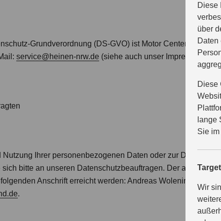
Diese 
verbes
über d
Daten 
atenschutz-Grundverordnung (DS-GVO) ist Motor Center Heinen
Person
Mail:
service@heinen-nrw.de
(siehe auch unser Impressum).
aggreg
Diese 
Websit
ragten
Plattf
lange 
Sie im
d Nutzung Ihrer personenbezogenen Daten oder zur Durchsetzu
Targe
sich bitte an unseren Datenschutzbeauftragen. Der aktuelle Da
folgenden Anschrift erreicht werden: Andreas Wolenin, Lange 
Wir si
nd.de
.
weiter
außerh