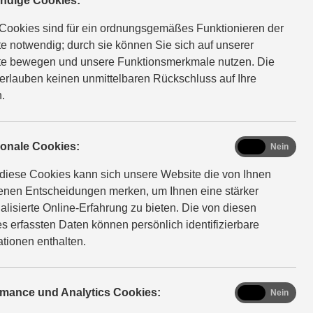
ndige Cookies:
erklärung hinterlegt ist
. Diese
Cookies sind für ein ordnungsgemäßes Funktionieren der
itz und Kontrolle der Motor
e notwendig; durch sie können Sie sich auf unserer
e bewegen und unsere Funktionsmerkmale nutzen. Die
erlauben keinen unmittelbaren Rückschluss auf Ihre
.
functional
ionale Cookies:
Ja
Nein
diese Cookies kann sich unsere Website die von Ihnen
fenen Entscheidungen merken, um Ihnen eine stärker
rift, Ihre Email-Adresse
alisierte Online-Erfahrung zu bieten. Die von diesen
e Ihre Identität nicht
s erfassten Daten können persönlich identifizierbare
ationen enthalten.
analytics
rmance und Analytics Cookies:
Ja
Nein