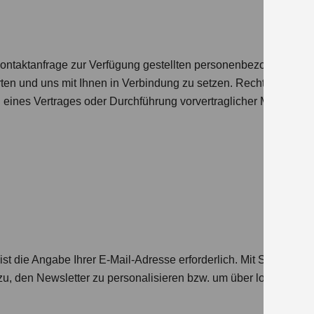
 Kontaktanfrage zur Verfügung gestellten personenbezogenen Da
ten und uns mit Ihnen in Verbindung zu setzen. Rechtsgrundlage
 eines Vertrages oder Durchführung vorvertraglicher Maßnahmen,
t die Angabe Ihrer E-Mail-Adresse erforderlich. Mit Stern (*) 
zu, den Newsletter zu personalisieren bzw. um über lokale Ange