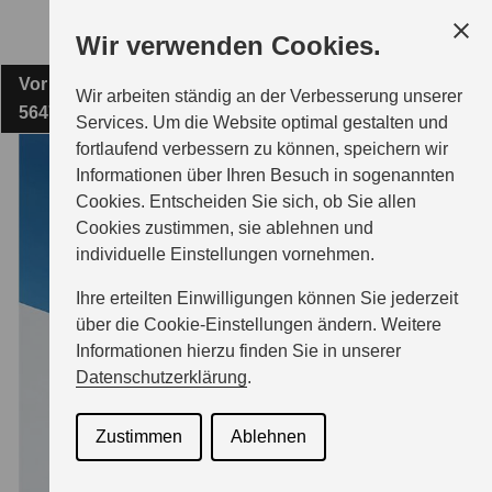
Zum
Wir verwenden Cookies.
Hauptinhalt
Vor der Heeg 2-4
AUTOHAUS REINER HERMANN GMBH & CO. KG
Wir arbeiten ständig an der Verbesserung unserer
56470 Bad Marienberg
Services. Um die Website optimal gestalten und
fortlaufend verbessern zu können, speichern wir
MODELLE
Informationen über Ihren Besuch in sogenannten
Cookies. Entscheiden Sie sich, ob Sie allen
Cookies zustimmen, sie ablehnen und
ZUBEHÖR
individuelle Einstellungen vornehmen.
Ihre erteilten Einwilligungen können Sie jederzeit
BERATUNG & KAUF
über die Cookie-Einstellungen ändern. Weitere
Informationen hierzu finden Sie in unserer
Datenschutzerklärung
.
GESCHÄFTSKUNDEN
Zustimmen
Ablehnen
SERVICE