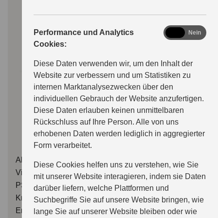
Unsere neuen Angebote warten schon auf Sie. Informieren Sie 
analytics
Performance und Analytics
Ja
Nein
Cookies:
Diese Daten verwenden wir, um den Inhalt der
JETZT ENTDECKEN
Website zur verbessern und um Statistiken zu
internen Marktanalysezwecken über den
ab 27.750 EUR
individuellen Gebrauch der Website anzufertigen.
Diese Daten erlauben keinen unmittelbaren
Mild-Hybrid, auch als Vollhybrid
Rückschluss auf Ihre Person. Alle von uns
erhobenen Daten werden lediglich in aggregierter
MEHR ÜBER DEN VITARA
Form verarbeitet.
Abbildung zeigt aufpreispflichtige Sonderausstattung.
Diese Cookies helfen uns zu verstehen, wie Sie
Vitara 1.4 BOOSTERJET HYBRID Club (81 kW | 110
mit unserer Website interagieren, indem sie Daten
PS | 6-Gang-Schaltgetriebe | Hubraum 1.373 ccm |
darüber liefern, welche Plattformen und
Kraftstoffart Benzin) Verbrauchswerte: kombinierter
Suchbegriffe Sie auf unsere Website bringen, wie
Energieverbrauch 5,3 l/100 km; kombinierter Wert der
lange Sie auf unserer Website bleiben oder wie