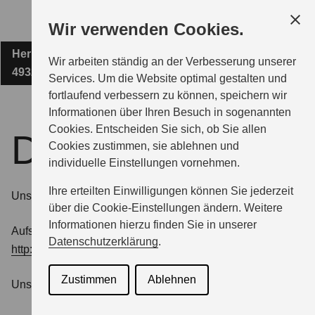
Zum
Wir verwenden Cookies.
Hauptinhalt
Herrenteich 118
AUTOHAUS AM HERRENTEICH GMBH
Wir arbeiten ständig an der Verbesserung unserer
49324 Melle
Services. Um die Website optimal gestalten und
fortlaufend verbessern zu können, speichern wir
MODELLE
Informationen über Ihren Besuch in sogenannten
Cookies. Entscheiden Sie sich, ob Sie allen
Datenschutz
Cookies zustimmen, sie ablehnen und
ZUBEHÖR
individuelle Einstellungen vornehmen.
Ihre erteilten Einwilligungen können Sie jederzeit
Unsere zuständige Datenschutzaufsichtsbehörde:
BERATUNG & KAUF
über die Cookie-Einstellungen ändern. Weitere
Informationen hierzu finden Sie in unserer
Aufsichtsbehörde Niedersachsen
Datenschutzerklärung
.
http://www.lfd.niedersachsen.de
GESCHÄFTSKUNDEN
Zustimmen
Ablehnen
Unser Datenschutzbeauftragter:
SERVICE