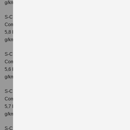
g/km; CO2-Klasse: D
S-Cross 1.4 BOOSTERJET HYBRID AT
Comfort
Verbrauchswerte: kombinierter Energieverbrauch
5,8 l/100 km; kombinierter Wert der CO2-Emission: 132
g/km; CO2-Klasse: D
S-Cross 1.4 BOOSTERJET HYBRID ALLGRIP
Comfort
Verbrauchswerte: kombinierter Energieverbrauch
5,6 l/100 km; kombinierter Wert der CO2-Emission: 131
g/km; CO2-Klasse: D
S-Cross 1.4 BOOSTERJET HYBRID ALLGRIP
Comfort+
Verbrauchswerte: kombinierter Energieverbrauch
5,7 l/100 km; kombinierter Wert der CO2-Emission: 131
g/km; CO2-Klasse: D
S-Cross 1.4 BOOSTERJET HYBRID ALLGRIP AT