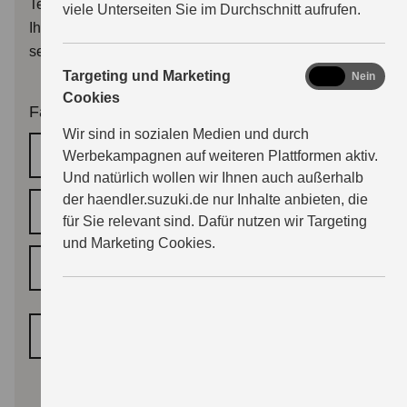
Terminbestätigung, oder der Händler wird sich mit
viele Unterseiten Sie im Durchschnitt aufrufen.
Ihnen zwecks Terminalternativen in Verbindung
setzen.
marketing
Targeting und Marketing
Ja
Nein
Cookies
Fahrzeugdaten
Wir sind in sozialen Medien und durch
HSN/TSN
Werbekampagnen auf weiteren Plattformen aktiv.
Und natürlich wollen wir Ihnen auch außerhalb
der haendler.suzuki.de nur Inhalte anbieten, die
Fahrgestellnummer
für Sie relevant sind. Dafür nutzen wir Targeting
und Marketing Cookies.
Kennzeichen
*
Fahrzeugtyp
*