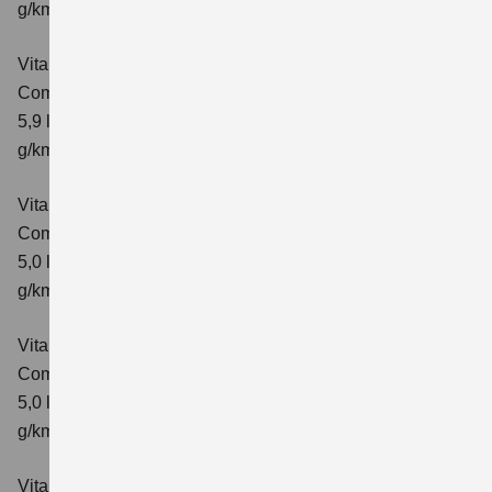
g/km; CO₂-Klasse: D
Vitara 1.4 BOOSTERJET HYBRID ALLGRIP AT
Comfort+
Verbrauchswerte: kombinierter Energieverbrauch
5,9 l/100 km; kombinierter Wert der CO₂-Emission: 138
g/km; CO₂-Klasse: E
Vitara 1.5 DUALJET HYBRID AGS
Comfort
Verbrauchswerte: kombinierter Energieverbrauch
5,0 l/100km; kombinierter Wert der CO₂-Emission: 113
g/km; CO₂-Klasse: C
Vitara 1.5 DUALJET HYBRID AGS
Comfort+
Verbrauchswerte: kombinierter Energieverbrauch
5,0 l/100km; kombinierter Wert der CO₂-Emission: 114
g/km; CO₂-Klasse: C
Vitara 1.5 DUALJET HYBRID ALLGRIP AGS