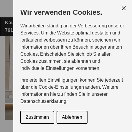
Zum
Wir verwenden Cookies.
Hauptinhalt
Kaiserallee 58
AUTOHAUS WALTER HERTENSTEIN GMBH
Wir arbeiten ständig an der Verbesserung unserer
76185 Karlsruhe
Services. Um die Website optimal gestalten und
fortlaufend verbessern zu können, speichern wir
MODELLE
Informationen über Ihren Besuch in sogenannten
Cookies. Entscheiden Sie sich, ob Sie allen
Cookies zustimmen, sie ablehnen und
ZUBEHÖR
individuelle Einstellungen vornehmen.
Ihre erteilten Einwilligungen können Sie jederzeit
BERATUNG & KAUF
über die Cookie-Einstellungen ändern. Weitere
Informationen hierzu finden Sie in unserer
Datenschutzerklärung
.
GESCHÄFTSKUNDEN
Zustimmen
Ablehnen
SERVICE