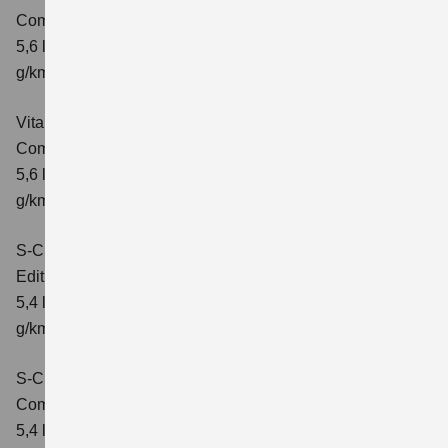
Comfort
Verbrauchswerte: kombinierter Energieverbrauch
5,6 l/100km; kombinierter Wert der CO₂-Emission: 126
g/km; CO₂-Klasse: D
Vitara 1.5 DUALJET HYBRID ALLGRIP AGS
Comfort+
Verbrauchswerte: kombinierter Energieverbrauch
5,6 l/100km; kombinierter Wert der CO₂-Emission: 127
g/km; CO₂-Klasse: D
S-Cross 1.4 BOOSTERJET HYBRID
Edition
Verbrauchswerte: kombinierter Energieverbrauch
5,4 l/100 km; kombinierter Wert der CO2-Emission: 121
g/km; CO2-Klasse: D
S-Cross 1.4 BOOSTERJET HYBRID
Comfort
Verbrauchswerte: kombinierter Energieverbrauch
5,4 l/100 km; kombinierter Wert der CO2-Emission: 121