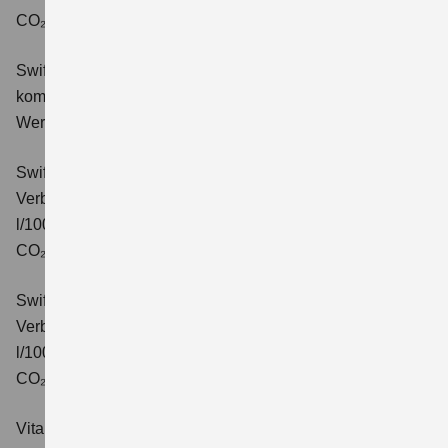
CO₂-Klasse: C.
Swift 1.2 DUALJET HYBRID Comfort+
Verbrauchswerte:
kombinierter Energieverbrauch 4,4 l/100km; kombinierter
Wert der CO₂-Emission: 99 g/km; CO₂-Klasse: C.
Swift 1.2 DUALJET HYBRID CVT Comfort+
Verbrauchswerte: kombinierter Energieverbrauch 4,7
l/100km; kombinierter Wert der CO₂-Emission: 106 g/km;
CO₂-Klasse: C.
Swift 1.2 DUALJET HYBRID ALLGRIP Comfort+
Verbrauchswerte: kombinierter Energieverbrauch 4,9
l/100km; kombinierter Wert der CO₂-Emission: 110 g/km;
CO₂-Klasse: C.
Vitara 1.4 BOOSTERJET HYBRID Club
Verbrauchswerte: