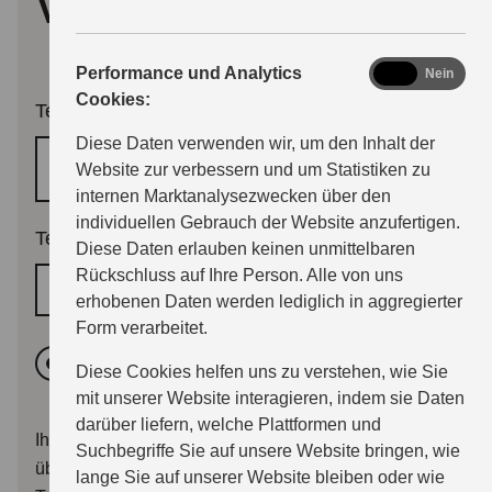
vereinbaren
analytics
Performance und Analytics
Ja
Nein
Cookies:
Termingrund
Diese Daten verwenden wir, um den Inhalt der
Regulärer Wartungstermin
Website zur verbessern und um Statistiken zu
internen Marktanalysezwecken über den
individuellen Gebrauch der Website anzufertigen.
Terminwunsch
*
Diese Daten erlauben keinen unmittelbaren
Rückschluss auf Ihre Person. Alle von uns
Wunschtermin
erhobenen Daten werden lediglich in aggregierter
Form verarbeitet.
Vormittags
Nachmittags
Diese Cookies helfen uns zu verstehen, wie Sie
mit unserer Website interagieren, indem sie Daten
darüber liefern, welche Plattformen und
Ihr Terminwunsch wird dem Händler mit Ihrer Anfrage
Suchbegriffe Sie auf unsere Website bringen, wie
übermittelt. Sie erhalten im Anschluss entweder eine
lange Sie auf unserer Website bleiben oder wie