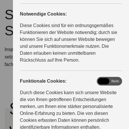
Service für Ihren
Notwendige Cookies:
ÜBER UNS
Suzuki
Diese Cookies sind für ein ordnungsgemäßes
Funktionieren der Website notwendig; durch sie
können Sie sich auf unserer Website bewegen
und unsere Funktionsmerkmale nutzen. Die
Inspektion, Wartungsarbeiten oder Reparatur? Wir
Daten erlauben keinen unmittelbaren
setzen alles daran, Ihren Suzuki schnellstmöglich
Rückschluss auf Ihre Person.
fachgerecht zu versorgen.
functional
Funktionale Cookies:
Ja
Nein
Durch diese Cookies kann sich unsere Website
die von Ihnen getroffenen Entscheidungen
Servicetermin
merken, um Ihnen eine stärker personalisierte
Online-Erfahrung zu bieten. Die von diesen
Cookies erfassten Daten können persönlich
identifizierbare Informationen enthalten.