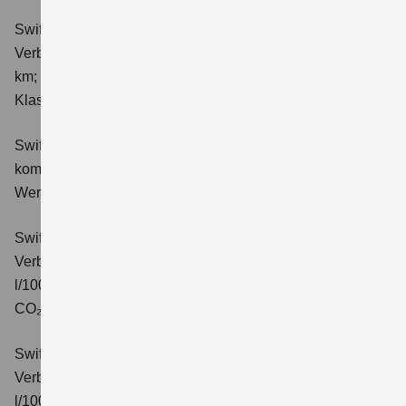
Swift 1.2 DUALJET HYBRID ALLGRIP Club
Verbrauchswerte: kombinierter Energieverbrauch 4,9 l/100
km; kombinierter Wert der CO₂-Emission: 111 g/km; CO₂-
Klasse: C.
Swift 1.2 DUALJET HYBRID Comfort
Verbrauchswerte:
kombinierter Energieverbrauch 4,4 l/100km; kombinierter
Wert der CO₂-Emission: 99 g/km; CO₂-Klasse: C.
Swift 1.2 DUALJET HYBRID CVT Comfort
Verbrauchswerte: kombinierter Energieverbrauch 4,7
l/100km; kombinierter Wert der CO₂-Emission: 106 g/km;
CO₂-Klasse: C.
Swift 1.2 DUALJET HYBRID ALLGRIP Comfort
Verbrauchswerte: kombinierter Energieverbrauch 4,9
l/100km; kombinierter Wert der CO₂-Emission: 110 g/km;