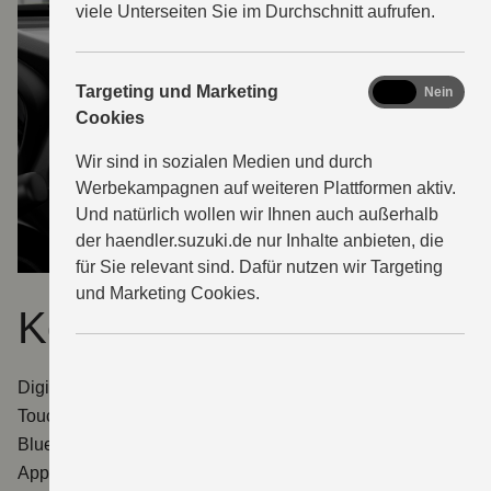
viele Unterseiten Sie im Durchschnitt aufrufen.
marketing
Targeting und Marketing
Ja
Nein
Cookies
Wir sind in sozialen Medien und durch
Werbekampagnen auf weiteren Plattformen aktiv.
Und natürlich wollen wir Ihnen auch außerhalb
der haendler.suzuki.de nur Inhalte anbieten, die
für Sie relevant sind. Dafür nutzen wir Targeting
und Marketing Cookies.
Konnektivität
Digital von Anfang an: Der intuitiv bedienbare 9-Zoll-HD-
Touchscreen integriert das Navigationssystem, die
Bluetooth®-Freisprecheinrichtung, die Rückfahrkamera,
Apple CarPlay oder Android® Auto und einzigartigen