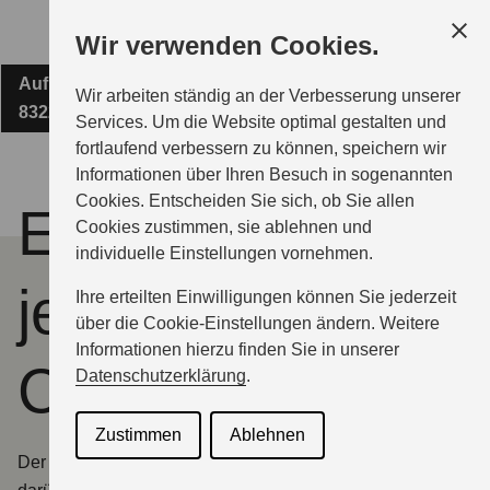
Zum
Wir verwenden Cookies.
Hauptinhalt
Aufham 5
HÜNDL-LEITNER, INH.: JAKOB HÜNDL E.K.
Wir arbeiten ständig an der Verbesserung unserer
83229 Aschau
Services. Um die Website optimal gestalten und
fortlaufend verbessern zu können, speichern wir
MODELLE
Informationen über Ihren Besuch in sogenannten
Cookies. Entscheiden Sie sich, ob Sie allen
Entdecken Sie
Cookies zustimmen, sie ablehnen und
ZUBEHÖR
individuelle Einstellungen vornehmen.
jetzt den S-
Ihre erteilten Einwilligungen können Sie jederzeit
BERATUNG & KAUF
über die Cookie-Einstellungen ändern. Weitere
Informationen hierzu finden Sie in unserer
Cross
Datenschutzerklärung
.
GESCHÄFTSKUNDEN
Zustimmen
Ablehnen
Der Suzuki S-Cross Hybrid meistert den Alltag und vieles
SERVICE