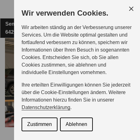
Zum
Wir verwenden Cookies.
Hauptinhalt
Sensfelderweg 35
FIRMA MIRKO JANOVICH
Wir arbeiten ständig an der Verbesserung unserer
64293 Darmstadt
Services. Um die Website optimal gestalten und
fortlaufend verbessern zu können, speichern wir
MODELLE
Informationen über Ihren Besuch in sogenannten
Cookies. Entscheiden Sie sich, ob Sie allen
Cookies zustimmen, sie ablehnen und
ZUBEHÖR
individuelle Einstellungen vornehmen.
Ihre erteilten Einwilligungen können Sie jederzeit
BERATUNG & KAUF
über die Cookie-Einstellungen ändern. Weitere
Informationen hierzu finden Sie in unserer
Datenschutzerklärung
.
GESCHÄFTSKUNDEN
Zustimmen
Ablehnen
SERVICE