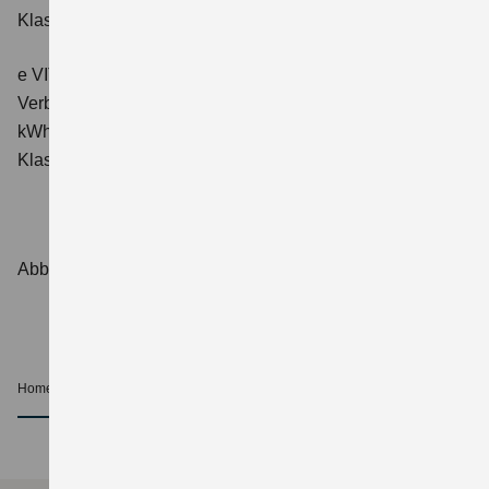
Klasse: A.
e VITARA eAxle ALLGRIP-e Comfort+ (61 kWh-Batterie)
Verbrauchswerte: Energieverbrauch kombiniert: 16,6
kWh/100 km; CO₂-Emissionen kombiniert: 0 g/km; CO₂-
Klasse: A.
Abbildungen zeigen Sonderausstattungen.
Home
Beratung und Kauf
Beratung
nach oben