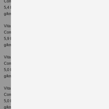
Comfort+ Verbrauchswerte: kombinierter Energieverbrauch
5,4 l/100km; kombinierter Wert der CO₂-Emission: 129
g/km; CO₂-Klasse: D
Vitara 1.4 BOOSTERJET HYBRID ALLGRIP AT
Comfort+
Verbrauchswerte: kombinierter Energieverbrauch
5,9 l/100 km; kombinierter Wert der CO₂-Emission: 138
g/km; CO₂-Klasse: E
Vitara 1.5 DUALJET HYBRID AGS
Comfort
Verbrauchswerte: kombinierter Energieverbrauch
5,0 l/100km; kombinierter Wert der CO₂-Emission: 113
g/km; CO₂-Klasse: C
Vitara 1.5 DUALJET HYBRID AGS
Comfort+
Verbrauchswerte: kombinierter Energieverbrauch
5,0 l/100km; kombinierter Wert der CO₂-Emission: 114
g/km; CO₂-Klasse: C