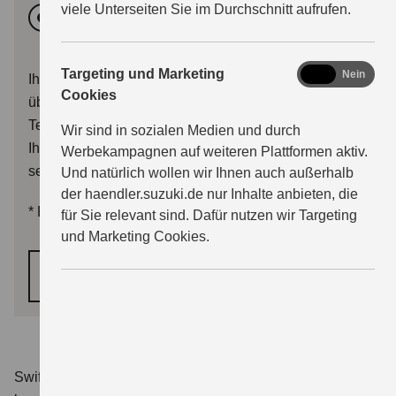
viele Unterseiten Sie im Durchschnitt aufrufen.
Vormittags
Nachmittags
marketing
Targeting und Marketing
Ja
Nein
Ihr Terminwunsch wird dem Händler mit Ihrer Anfrage
Cookies
übermittelt. Sie erhalten im Anschluss entweder eine
Terminbestätigung, oder der Händler wird sich mit
Wir sind in sozialen Medien und durch
Ihnen zwecks Terminalternativen in Verbindung
Werbekampagnen auf weiteren Plattformen aktiv.
setzen.
Und natürlich wollen wir Ihnen auch außerhalb
der haendler.suzuki.de nur Inhalte anbieten, die
*
Pflichtfelder
für Sie relevant sind. Dafür nutzen wir Targeting
und Marketing Cookies.
WEITER
Swift 1.2 DUALJET HYBRID Club
Verbrauchswerte: