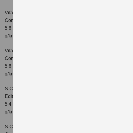
Vitara 1.5 DUALJET HYBRID ALLGRIP AGS
Comfort
Verbrauchswerte: kombinierter Energieverbrauch
5,6 l/100km; kombinierter Wert der CO₂-Emission: 126
g/km; CO₂-Klasse: D
Vitara 1.5 DUALJET HYBRID ALLGRIP AGS
Comfort+
Verbrauchswerte: kombinierter Energieverbrauch
5,6 l/100km; kombinierter Wert der CO₂-Emission: 127
g/km; CO₂-Klasse: D
S-Cross 1.4 BOOSTERJET HYBRID
Edition
Verbrauchswerte: kombinierter Energieverbrauch
5,4 l/100 km; kombinierter Wert der CO2-Emission: 121
g/km; CO2-Klasse: D
S-Cross 1.4 BOOSTERJET HYBRID