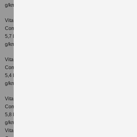
g/km; CO₂-Klasse: D
Vitara 1.4 BOOSTERJET HYBRID AT
Comfort+
Verbrauchswerte: kombinierter Energieverbrauch
5,7 l/100km; kombinierter Wert der CO₂-Emission: 130
g/km; CO₂-Klasse: D
Vitara 1.4 BOOSTERJET HYBRID ALLGRIP
Comfort
Verbrauchswerte: kombinierter Energieverbrauch
5,4 l/100km; kombinierter Wert der CO₂-Emission: 129
g/km; CO₂-Klasse: D
Vitara 1.4 BOOSTERJET HYBRID ALLGRIP AT
Comfort
Verbrauchswerte: kombinierter Energieverbrauch
5,8 l/100 km; kombinierter Wert der CO₂-Emission: 137
g/km; CO₂-Klasse: E
Vitara 1.4 BOOSTERJET HYBRID ALLGRIP