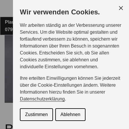
Zum
Wir verwenden Cookies.
Hauptinhalt
Plauensche Straße 60e
AUTO JUBEL E.K.
Wir arbeiten ständig an der Verbesserung unserer
07973 Greiz
Services. Um die Website optimal gestalten und
fortlaufend verbessern zu können, speichern wir
MODELLE
Informationen über Ihren Besuch in sogenannten
Cookies. Entscheiden Sie sich, ob Sie allen
Cookies zustimmen, sie ablehnen und
ZUBEHÖR
individuelle Einstellungen vornehmen.
Ihre erteilten Einwilligungen können Sie jederzeit
BERATUNG & KAUF
über die Cookie-Einstellungen ändern. Weitere
Informationen hierzu finden Sie in unserer
Datenschutzerklärung
.
GESCHÄFTSKUNDEN
Zustimmen
Ablehnen
SERVICE