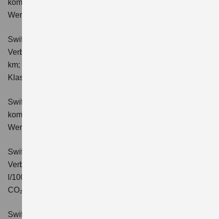
kombinierter Energieverbrauch 4,4 l/100km; kombinierter
Wert der CO₂-Emission: 98 g/km; CO₂-Klasse: C.
Swift 1.2 DUALJET HYBRID ALLGRIP Club
Verbrauchswerte: kombinierter Energieverbrauch 4,9 l/100
km; kombinierter Wert der CO₂-Emission: 111 g/km; CO₂-
Klasse: C.
Swift 1.2 DUALJET HYBRID Comfort
Verbrauchswerte:
kombinierter Energieverbrauch 4,4 l/100km; kombinierter
Wert der CO₂-Emission: 99 g/km; CO₂-Klasse: C.
Swift 1.2 DUALJET HYBRID CVT Comfort
Verbrauchswerte: kombinierter Energieverbrauch 4,7
l/100km; kombinierter Wert der CO₂-Emission: 106 g/km;
CO₂-Klasse: C.
Swift 1.2 DUALJET HYBRID ALLGRIP Comfort