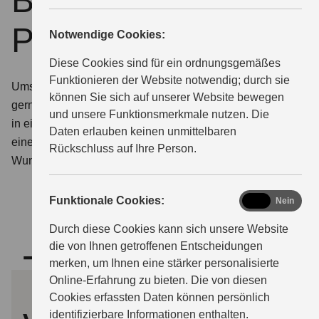
Beratung und
Probefahrttermin
Notwendige Cookies:
ÜBER UNS
Diese Cookies sind für ein ordnungsgemäßes
Funktionieren der Website notwendig; durch sie
Umschauen, einsteigen, losfahren. Wir stellen Ihnen
können Sie sich auf unserer Website bewegen
gerne die Modelle von Suzuki aus nächster Nähe vor –
und unsere Funktionsmerkmale nutzen. Die
in einem persönlichen Beratungsgespräch oder bei
Daten erlauben keinen unmittelbaren
einer Probefahrt. Teilen Sie uns hierfür einfach Ihren
Rückschluss auf Ihre Person.
Wunschtermin mit.
functional
Funktionale Cookies:
Ja
Nein
Durch diese Cookies kann sich unsere Website
die von Ihnen getroffenen Entscheidungen
Termin
merken, um Ihnen eine stärker personalisierte
Online-Erfahrung zu bieten. Die von diesen
Cookies erfassten Daten können persönlich
identifizierbare Informationen enthalten.