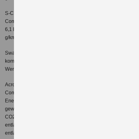
S-Cross 1.4 BOOSTERJET HYBRID ALLGRIP AT
Comfort+
Verbrauchswerte: kombinierter Energieverbrauch
6,1 l/100 km; kombinierter Wert der CO2-Emission: 141
g/km; CO2-Klasse: E
Swace 1.8 HYBRID CVT Comfort+
Verbrauchswerte:
kombinierter Energieverbrauch 4,5 l/100km; kombinierter
Wert der CO2-Emission: 102 g/km; CO2-Klasse: C.
Across 2.5 PLUG-IN HYBRID CVT
Comfort+
Verbrauchswerte: gewichtet kombinierter
Energieverbrauch: 17,1kWh/100km plus 1,0 l/100 km;
gewichtet kombinierter Wert der CO2-Emission: 22 g/km;
CO2-Klasse: B; kombinierter Kraftstoffverbrauch bei
entladener Batterie: 6,6 l/100km; CO2-Klasse (bei
entladener Batterie): E.