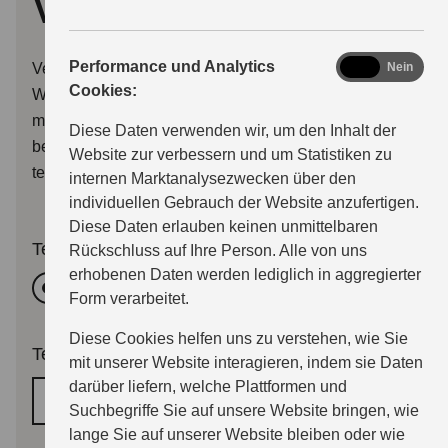
vereinbaren
analytics
Performance und Analytics
Verwenden Sie bitte dieses Formular, um uns Ihren
Ja
Nein
Cookies:
Wunschtermin für eine Beratung oder eine Probefahrt
mitzuteilen. Wir melden uns dann so bald wie möglich
Diese Daten verwenden wir, um den Inhalt der
bei Ihnen per E-Mail, oder wenn Sie wünschen auch
Website zur verbessern und um Statistiken zu
telefonisch.
internen Marktanalysezwecken über den
individuellen Gebrauch der Website anzufertigen.
Diese Daten erlauben keinen unmittelbaren
Termingrund
Rückschluss auf Ihre Person. Alle von uns
erhobenen Daten werden lediglich in aggregierter
Beratung
Probefahrttermin
Form verarbeitet.
Diese Cookies helfen uns zu verstehen, wie Sie
Terminwunsch
*
mit unserer Website interagieren, indem sie Daten
darüber liefern, welche Plattformen und
Wunschtermin
Suchbegriffe Sie auf unsere Website bringen, wie
lange Sie auf unserer Website bleiben oder wie