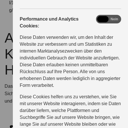
l/100km; kombinierter Wert der CO₂-Emission: 99
g/km; CO₂-Klasse: C
analytics
Performance und Analytics
Ja
Nein
Cookies:
Attraktive
Diese Daten verwenden wir, um den Inhalt der
Website zur verbessern und um Statistiken zu
Konditionen frei
internen Marktanalysezwecken über den
individuellen Gebrauch der Website anzufertigen.
Haus.
Diese Daten erlauben keinen unmittelbaren
Rückschluss auf Ihre Person. Alle von uns
erhobenen Daten werden lediglich in aggregierter
Form verarbeitet.
Das Wichtigste ist schon drin. Wie das komplette
Sicherheitspaket im Swift. Hinzu kommen geringe Kosten
Diese Cookies helfen uns zu verstehen, wie Sie
und Verbrauch im laufenden Betrieb.
mit unserer Website interagieren, indem sie Daten
darüber liefern, welche Plattformen und
Suchbegriffe Sie auf unsere Website bringen, wie
lange Sie auf unserer Website bleiben oder wie