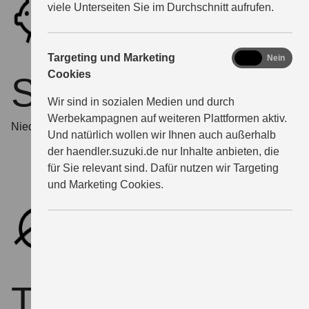
viele Unterseiten Sie im Durchschnitt aufrufen.
marketing
Targeting und Marketing
Ja
Nein
Cookies
Sparsam
Wir sind in sozialen Medien und durch
Werbekampagnen auf weiteren Plattformen aktiv.
Niedrige laufende Kosten gerade bei vielen Fahrten.
Und natürlich wollen wir Ihnen auch außerhalb
der haendler.suzuki.de nur Inhalte anbieten, die
für Sie relevant sind. Dafür nutzen wir Targeting
und Marketing Cookies.
Technologie