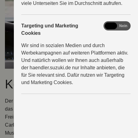
viele Unterseiten Sie im Durchschnitt aufrufen.
marketing
Targeting und Marketing
Ja
Nein
Cookies
Wir sind in sozialen Medien und durch
Werbekampagnen auf weiteren Plattformen aktiv.
Und natürlich wollen wir Ihnen auch außerhalb
der haendler.suzuki.de nur Inhalte anbieten, die
für Sie relevant sind. Dafür nutzen wir Targeting
Konnektivität
und Marketing Cookies.
Der intuitiv bedienbare 9-Zoll-Farb-Touchscreen integriert
das Navigationssystem, die Bluetooth®-
Freisprecheinrichtung, die Rückfahrkamera, Apple
CarPlay oder Android® Auto und einzigartigen
Musikgenuss mit DAB+.