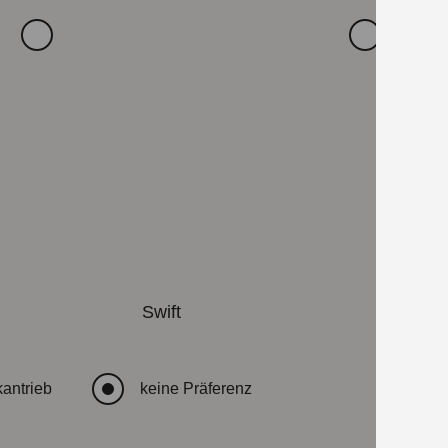
Swift
antrieb
keine Präferenz