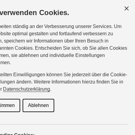
GESCHÄFTSKUNDEN
SERVICE
ÜBER UNS
 verwenden Cookies.
vice:
Tel.:
02734-57550
beiten ständig an der Verbesserung unserer Services. Um
0
koehler@suzuki-handel.de
bsite optimal gestalten und fortlaufend verbessern zu
, speichern wir Informationen über Ihren Besuch in
nnten Cookies. Entscheiden Sie sich, ob Sie allen Cookies
eratung
men, sie ablehnen und individuelle Einstellungen
hmen.
rteilten Einwilligungen können Sie jederzeit über die Cookie-
llungen ändern. Weitere Informationen hierzu finden Sie in
nd
er
Datenschutzerklärung
.
timmen
Ablehnen