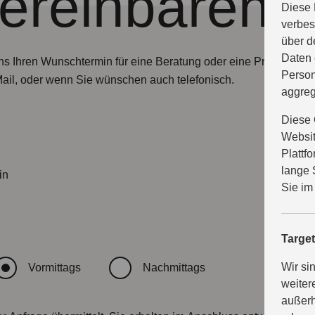
vereinbaren
Diese 
verbes
über d
Daten 
ns Ihren Wunschtermin für eine Beratung oder eine Probefahrt m
Person
Mail, oder wenn Sie wünschen auch telefonisch.
aggreg
Diese 
Websit
Plattf
lange 
in
Sie im
Targe
Wir si
Vormittags
Nachmittags
weiter
außerh