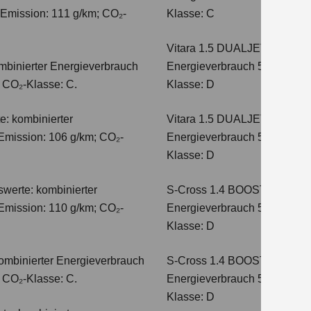
-Emission: 111 g/km; CO₂-
Klasse: C
Vitara 1.5 DUALJET HYBRI
mbinierter Energieverbrauch
Energieverbrauch 5,6 l/100km
; CO₂-Klasse: C.
Klasse: D
e: kombinierter
Vitara 1.5 DUALJET HYBRI
Emission: 106 g/km; CO₂-
Energieverbrauch 5,6 l/100km
Klasse: D
werte: kombinierter
S-Cross 1.4 BOOSTERJET H
Emission: 110 g/km; CO₂-
Energieverbrauch 5,4 l/100 
Klasse: D
ombinierter Energieverbrauch
S-Cross 1.4 BOOSTERJET 
; CO₂-Klasse: C.
Energieverbrauch 5,4 l/100 
Klasse: D