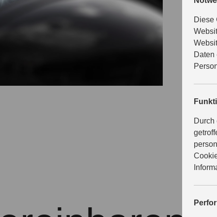
P
Notwe
Diese 
Websit
e
Websit
Daten 
Person
Umschauen
Funkt
Modelle g
Durch 
Beratungsg
getrof
einfach I
person
Cookie
Inform
Perfo