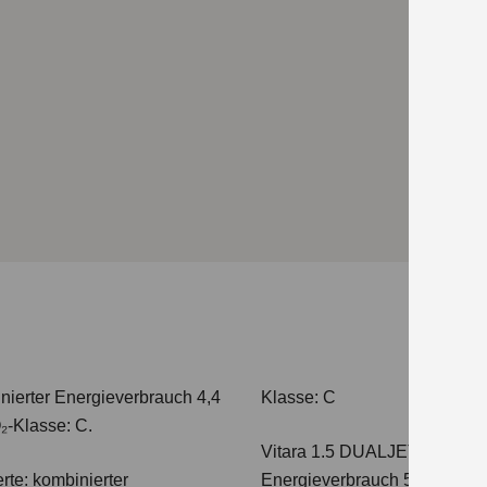
nierter Energieverbrauch 4,4
Klasse: C
₂-Klasse: C.
Vitara 1.5 DUALJET HYBRI
te: kombinierter
Energieverbrauch 5,0 l/100km