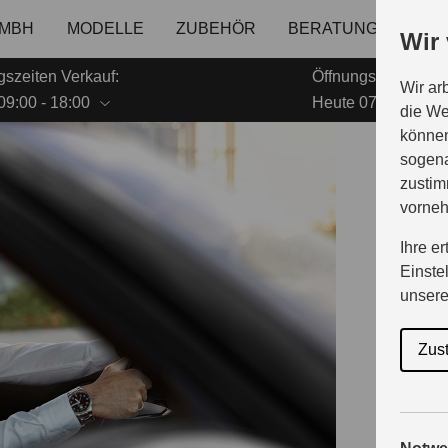
GMBH
MODELLE
ZUBEHÖR
BERATUNG & KAUF
Wir
gszeiten Verkauf:
Öffnungszeiten Ser
Wir ar
09:00 - 18:00
Heute 07:30 - 18:0
die We
können
sogena
B
zustim
vorne
Ihre e
Einste
u
unser
Zus