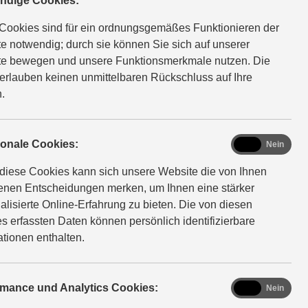
robefahrtt
ndige Cookies:
Cookies sind für ein ordnungsgemäßes Funktionieren der
e notwendig; durch sie können Sie sich auf unserer
rmin
e bewegen und unsere Funktionsmerkmale nutzen. Die
erlauben keinen unmittelbaren Rückschluss auf Ihre
.
, einsteigen, losfahren. Wir stellen Ihnen die Suzuki
functional
ionale Cookies:
Ja
Nein
erne aus nächster Nähe vor – bei einem persönlichen
diese Cookies kann sich unsere Website die von Ihnen
espräch oder einer Probefahrt. Teilen Sie uns hierfür
fenen Entscheidungen merken, um Ihnen eine stärker
hren Wunschtermin mit.
alisierte Online-Erfahrung zu bieten. Die von diesen
s erfassten Daten können persönlich identifizierbare
ationen enthalten.
analytics
rmance und Analytics Cookies:
Ja
Nein