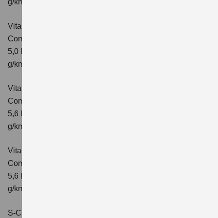
g/km; CO₂-Klasse: C
Vitara 1.5 DUALJET HYBRID AGS
Comfort+
Verbrauchswerte: kombinierter Energieverbrauch
5,0 l/100km; kombinierter Wert der CO₂-Emission: 114
g/km; CO₂-Klasse: C
Vitara 1.5 DUALJET HYBRID ALLGRIP AGS
Comfort
Verbrauchswerte: kombinierter Energieverbrauch
5,6 l/100km; kombinierter Wert der CO₂-Emission: 126
g/km; CO₂-Klasse: D
Vitara 1.5 DUALJET HYBRID ALLGRIP AGS
Comfort+
Verbrauchswerte: kombinierter Energieverbrauch
5,6 l/100km; kombinierter Wert der CO₂-Emission: 127
g/km; CO₂-Klasse: D
S-Cross 1.4 BOOSTERJET HYBRID