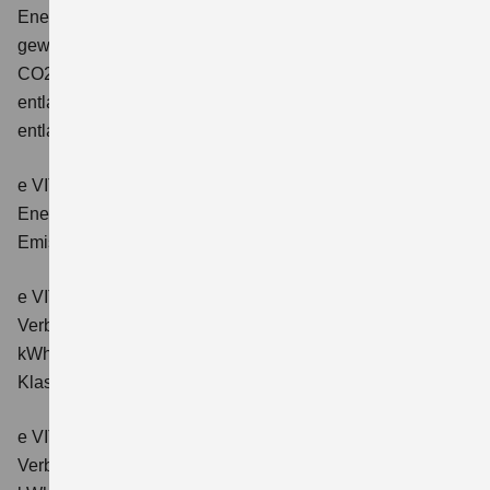
Energieverbrauch: 17,1kWh/100km plus 1,0 l/100 km;
gewichtet kombinierter Wert der CO2-Emission: 22 g/km;
CO2-Klasse: B; kombinierter Kraftstoffverbrauch bei
entladener Batterie: 6,6 l/100km; CO2-Klasse (bei
entladener Batterie): E.
e VITARA eAxle Club (49 kWh-Batterie)
Verbrauchswerte:
Energieverbrauch kombiniert: 14,9 kWh/100km; CO₂-
Emissionen kombiniert: 0 g/km; CO₂-Klasse: A.
e VITARA eAxle Comfort (61 kWh-Batterie)
Verbrauchswerte: Energieverbrauch kombiniert: 15,1
kWh/100km; CO₂-Emissionen kombiniert: 0 g/km; CO₂-
Klasse: A.
e VITARA eAxle ALLGRIP-e Comfort (61 kWh-Batterie)
Verbrauchswerte: Energieverbrauch kombiniert: 16,6