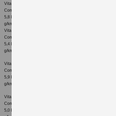
Vitara 1.4 BOOSTERJET HYBRID ALLGRIP AT
Comfort
Verbrauchswerte: kombinierter Energieverbrauch
5,8 l/100 km; kombinierter Wert der CO₂-Emission: 137
g/km; CO₂-Klasse: E
Vitara 1.4 BOOSTERJET HYBRID ALLGRIP
Comfort+ Verbrauchswerte: kombinierter Energieverbrauch
5,4 l/100km; kombinierter Wert der CO₂-Emission: 129
g/km; CO₂-Klasse: D
Vitara 1.4 BOOSTERJET HYBRID ALLGRIP AT
Comfort+
Verbrauchswerte: kombinierter Energieverbrauch
5,9 l/100 km; kombinierter Wert der CO₂-Emission: 138
g/km; CO₂-Klasse: E
Vitara 1.5 DUALJET HYBRID AGS
Comfort
Verbrauchswerte: kombinierter Energieverbrauch
5,0 l/100km; kombinierter Wert der CO₂-Emission: 113