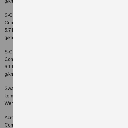
g/km; CO2-Klasse: D
S-Cross 1.4 BOOSTERJET HYBRID ALLGRIP
Comfort+
Verbrauchswerte: kombinierter Energieverbrauch
5,7 l/100 km; kombinierter Wert der CO2-Emission: 131
g/km; CO2-Klasse: D
S-Cross 1.4 BOOSTERJET HYBRID ALLGRIP AT
Comfort+
Verbrauchswerte: kombinierter Energieverbrauch
6,1 l/100 km; kombinierter Wert der CO2-Emission: 141
g/km; CO2-Klasse: E
Swace 1.8 HYBRID CVT Comfort+
Verbrauchswerte:
kombinierter Energieverbrauch 4,5 l/100km; kombinierter
Wert der CO2-Emission: 102 g/km; CO2-Klasse: C.
Across 2.5 PLUG-IN HYBRID CVT
Comfort+
Verbrauchswerte: gewichtet kombinierter