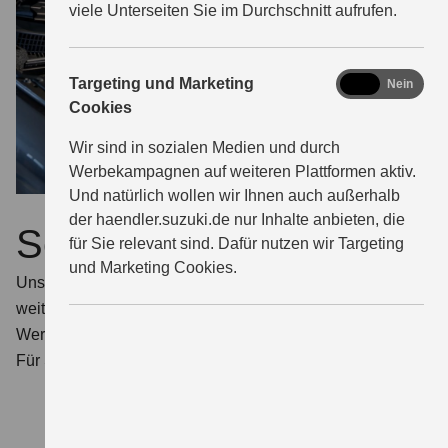
viele Unterseiten Sie im Durchschnitt aufrufen.
marketing
Targeting und Marketing
Ja
Nein
Cookies
Wir sind in sozialen Medien und durch
Werbekampagnen auf weiteren Plattformen aktiv.
Und natürlich wollen wir Ihnen auch außerhalb
der haendler.suzuki.de nur Inhalte anbieten, die
Service
für Sie relevant sind. Dafür nutzen wir Targeting
und Marketing Cookies.
Unser Personal wird kontinuierlich für alle Suzuki Modelle
weitergebildet und nutzt spezielle Suzuki spezifische
Werkzeuge.
Für Sie heißt das: mehr Sicherheit.