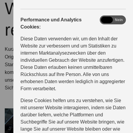
Warum Keep it
analytics
Performance und Analytics
Ja
Nein
real?
Cookies:
Diese Daten verwenden wir, um den Inhalt der
Website zur verbessern und um Statistiken zu
Kurz:
Es ist die beste Entscheidung für Ihren Suzuki.
internen Marktanalysezwecken über den
Original Service, Teile und Zubehör erfüllen die hohen
individuellen Gebrauch der Website anzufertigen.
Standards, die Ihren Suzuki so zuverlässig machen. Hinzu
Diese Daten erlauben keinen unmittelbaren
kommt die
einfache und kostensparenden Montage
durch
Rückschluss auf Ihre Person. Alle von uns
unser speziell geschultes Personal - das trägt zur
erhobenen Daten werden lediglich in aggregierter
Sicherheit bei jeder Fahrt bei.
Form verarbeitet.
Diese Cookies helfen uns zu verstehen, wie Sie
mit unserer Website interagieren, indem sie Daten
darüber liefern, welche Plattformen und
Suchbegriffe Sie auf unsere Website bringen, wie
lange Sie auf unserer Website bleiben oder wie