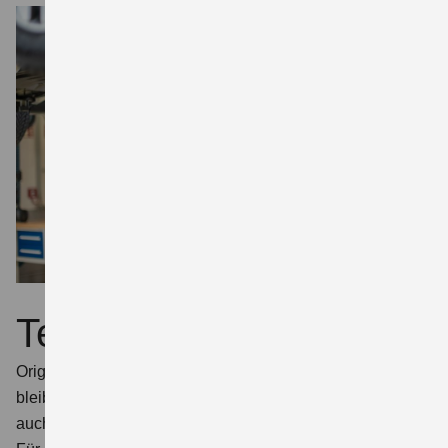
Teile
Originalteile sorgen dafür, dass Ihr Suzuki 100 % Suzuki
bleibt. Für eine gleichbleibend hohe Fahrzeugqualität,
auch über viele Jahre hinweg.