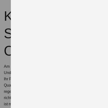
Keep it real - mit
Suzuki
Originalteilen
Am besten alles Suzuki. Bei Ersatzteilen. Beim Zubehör.
Und bei Wartung und Service. So sorgen wir dafür, dass
Ihr Fahrzeug die hohen
Suzuki Engineering Standards
für
Qualität und Sicherheit hält. Unser Fachpersonal wird
regelmäßig geschult und weitergebildet, verfügt über die
richtigen Diagnosetools sowie die Diagnoseexpertise und
ist mit dem passenden Werkzeug ausgestattet.