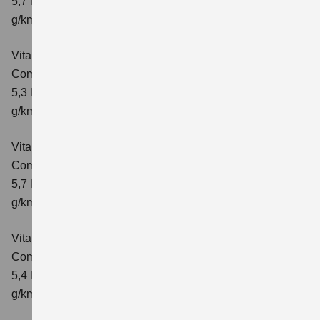
5,7 l/100 km; kombinierter Wert der CO₂-Emission: 129
g/km; CO₂-Klasse: D
Vitara 1.4 BOOSTERJET HYBRID
Comfort+
Verbrauchswerte: kombinierter Energieverbrauch
5,3 l/100km; kombinierter Wert der CO₂-Emission: 120
g/km; CO₂-Klasse: D
Vitara 1.4 BOOSTERJET HYBRID AT
Comfort+
Verbrauchswerte: kombinierter Energieverbrauch
5,7 l/100km; kombinierter Wert der CO₂-Emission: 130
g/km; CO₂-Klasse: D
Vitara 1.4 BOOSTERJET HYBRID ALLGRIP
Comfort
Verbrauchswerte: kombinierter Energieverbrauch
5,4 l/100km; kombinierter Wert der CO₂-Emission: 129
g/km; CO₂-Klasse: D