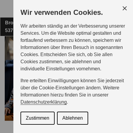
Zum
Wir verwenden Cookies.
Hauptinhalt
Broichhausenerstraße 37
AUTOHAUS HERBERT KOSTNER
Wir arbeiten ständig an der Verbesserung unserer
53773 Hennef
Services. Um die Website optimal gestalten und
fortlaufend verbessern zu können, speichern wir
MODELLE
Informationen über Ihren Besuch in sogenannten
Cookies. Entscheiden Sie sich, ob Sie allen
Cookies zustimmen, sie ablehnen und
ZUBEHÖR
individuelle Einstellungen vornehmen.
Ihre erteilten Einwilligungen können Sie jederzeit
BERATUNG & KAUF
über die Cookie-Einstellungen ändern. Weitere
Informationen hierzu finden Sie in unserer
Datenschutzerklärung
.
GESCHÄFTSKUNDEN
Zustimmen
Ablehnen
SERVICE