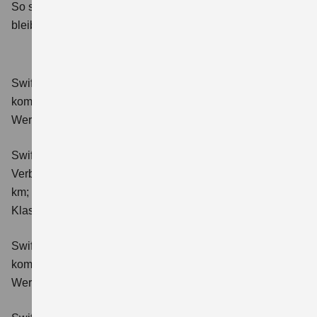
So sorgen wir dafür, dass Ihr Suzuki sicher und fahrbereit
bleibt.
Swift 1.2 DUALJET HYBRID Club
Verbrauchswerte:
kombinierter Energieverbrauch 4,4 l/100km; kombinierter
Wert der CO₂-Emission: 98 g/km; CO₂-Klasse: C.
Swift 1.2 DUALJET HYBRID ALLGRIP Club
Verbrauchswerte: kombinierter Energieverbrauch 4,9 l/100
km; kombinierter Wert der CO₂-Emission: 111 g/km; CO₂-
Klasse: C.
Swift 1.2 DUALJET HYBRID Comfort
Verbrauchswerte:
kombinierter Energieverbrauch 4,4 l/100km; kombinierter
Wert der CO₂-Emission: 99 g/km; CO₂-Klasse: C.