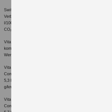
Swift 1.2 DUALJET HYBRID ALLGRIP Comfort+
Verbrauchswerte: kombinierter Energieverbrauch 4,9
l/100km; kombinierter Wert der CO₂-Emission: 110 g/km;
CO₂-Klasse: C.
Vitara 1.4 BOOSTERJET HYBRID Club
Verbrauchswerte:
kombinierter Energieverbrauch 5,3 l/100km; kombinierter
Wert der CO₂-Emission: 119 g/km; CO₂-Klasse: D
Vitara 1.4 BOOSTERJET HYBRID
Comfort
Verbrauchswerte: kombinierter Energieverbrauch
5,3 l/100km; kombinierter Wert der CO₂-Emission: 119
g/km; CO₂-Klasse: D
Vitara 1.4 BOOSTERJET HYBRID AT
Comfort
Verbrauchswerte: kombinierter Energieverbrauch