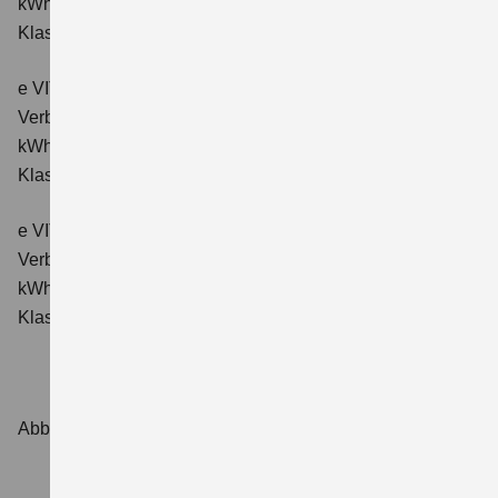
kWh/100km; CO₂-Emissionen kombiniert: 0 g/km; CO₂-
Klasse: A.
e VITARA eAxle Comfort+ (61 kWh-Batterie)
Verbrauchswerte: Energieverbrauch kombiniert: 15,1
kWh/100km; CO₂-Emissionen kombiniert: 0 g/km; CO₂-
Klasse: A.
e VITARA eAxle ALLGRIP-e Comfort+ (61 kWh-Batterie)
Verbrauchswerte: Energieverbrauch kombiniert: 16,6
kWh/100 km; CO₂-Emissionen kombiniert: 0 g/km; CO₂-
Klasse: A.
Abbildungen zeigen Sonderausstattungen.