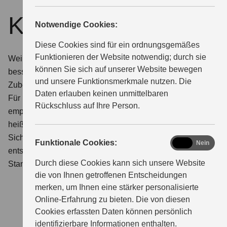
Keep it real
Notwendige Cookies:
ÜBER UNS
Diese Cookies sind für ein ordnungsgemäßes
Funktionieren der Website notwendig; durch sie
Weil Elterntaxis unkaputtbar sein müssen, bleibt man
können Sie sich auf unserer Website bewegen
besser beim Original: Suzuki Service, Ersatzteile und
und unsere Funktionsmerkmale nutzen. Die
Zubehör.
Daten erlauben keinen unmittelbaren
Für Reparaturen, Wartung oder Zubehör-Anbau
Rückschluss auf Ihre Person.
empfehlen wir, beim Original zu bleiben. Bei Suzuki
heißt das: Keep it real. Für Sie heißt das: maximale
Sicherheit, denn alle Teile an Ihrem Fahrzeug
functional
Funktionale Cookies:
Ja
Nein
entsprechen den streng geprüften Suzuki Engineering
Durch diese Cookies kann sich unsere Website
Standards.
Für uns eine klare Empfehlung.
die von Ihnen getroffenen Entscheidungen
merken, um Ihnen eine stärker personalisierte
Online-Erfahrung zu bieten. Die von diesen
Cookies erfassten Daten können persönlich
identifizierbare Informationen enthalten.