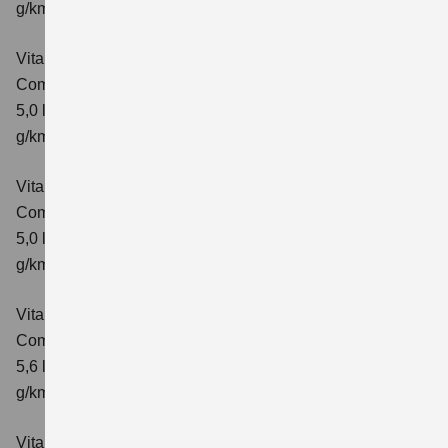
g/km; CO₂-Klasse: E
Vitara 1.5 DUALJET HYBRID AGS
Comfort
Verbrauchswerte: kombinierter Energieverbrauch
5,0 l/100km; kombinierter Wert der CO₂-Emission: 113
g/km; CO₂-Klasse: C
Vitara 1.5 DUALJET HYBRID AGS
Comfort+
Verbrauchswerte: kombinierter Energieverbrauch
5,0 l/100km; kombinierter Wert der CO₂-Emission: 114
g/km; CO₂-Klasse: C
Vitara 1.5 DUALJET HYBRID ALLGRIP AGS
Comfort
Verbrauchswerte: kombinierter Energieverbrauch
5,6 l/100km; kombinierter Wert der CO₂-Emission: 126
g/km; CO₂-Klasse: D
Vitara 1.5 DUALJET HYBRID ALLGRIP AGS