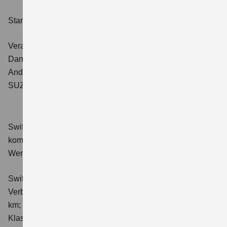
Stand: 01.04.2026
Verantwortliche für redaktionelle Beiträge:
Daniel Schnell für den Bereich Sales Automobile
Andreas Franz für den Bereich Aftersales Automobile
SUZUKI DEUTSCHLAND GMBH
Swift 1.2 DUALJET HYBRID Club
Verbrauchswerte:
kombinierter Energieverbrauch 4,4 l/100km; kombinierter
Wert der CO₂-Emission: 98 g/km; CO₂-Klasse: C.
Swift 1.2 DUALJET HYBRID ALLGRIP Club
Verbrauchswerte: kombinierter Energieverbrauch 4,9 l/100
km; kombinierter Wert der CO₂-Emission: 111 g/km; CO₂-
Klasse: C.