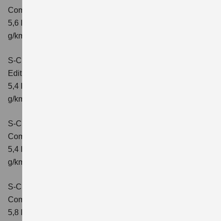
Comfort+
Verbrauchswerte: kombinierter Energieverbrauch
5,6 l/100km; kombinierter Wert der CO₂-Emission: 127
g/km; CO₂-Klasse: D
S-Cross 1.4 BOOSTERJET HYBRID
Edition
Verbrauchswerte: kombinierter Energieverbrauch
5,4 l/100 km; kombinierter Wert der CO2-Emission: 121
g/km; CO2-Klasse: D
S-Cross 1.4 BOOSTERJET HYBRID
Comfort
Verbrauchswerte: kombinierter Energieverbrauch
5,4 l/100 km; kombinierter Wert der CO2-Emission: 121
g/km; CO2-Klasse: D
S-Cross 1.4 BOOSTERJET HYBRID AT
Comfort
Verbrauchswerte: kombinierter Energieverbrauch
5,8 l/100 km; kombinierter Wert der CO2-Emission: 132