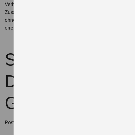
Verbrauchern die Möglichkeit, Streitigkeiten im
Zusammenhang mit ihrer Online-Bestellung zunächst
ohne Einschaltung eines Gerichts zu klären. Per E-Mail
erreichen Sie uns unter info@autohaus-leistner.de.
Suzuki
Deutschland
GmbH
Postanschrift: