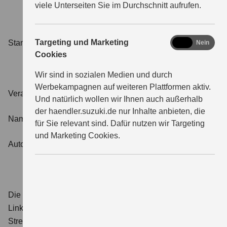
viele Unterseiten Sie im Durchschnitt aufrufen.
marketing
Targeting und Marketing
Stand: Juli 2023
Ja
Nein
Cookies
Wir sind in sozialen Medien und durch
Werbekampagnen auf weiteren Plattformen aktiv.
Verantwortliche für redaktionelle Beiträge:
Und natürlich wollen wir Ihnen auch außerhalb
der haendler.suzuki.de nur Inhalte anbieten, die
Name Verantwortliche:r
für Sie relevant sind. Dafür nutzen wir Targeting
und Marketing Cookies.
Autohaus Leistner e.K.
Die EU Kommission stellt unter dem
Link
https://ec.europa.eu/consumers/odr/
eine Online-
Streitbeilegungsplattform („OS-Plattform“) bereit. Diese gibt