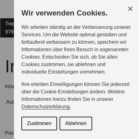
Zum
Wir verwenden Cookies.
Hauptinhalt
Triebeser Straße 15
AUTOHAUS LEISTNER GMBH
Wir arbeiten ständig an der Verbesserung unserer
07937 Zeulenroda-Triebes
Services. Um die Website optimal gestalten und
fortlaufend verbessern zu können, speichern wir
MODELLE
Informationen über Ihren Besuch in sogenannten
Cookies. Entscheiden Sie sich, ob Sie allen
Impressum
Cookies zustimmen, sie ablehnen und
ZUBEHÖR
individuelle Einstellungen vornehmen.
Ihre erteilten Einwilligungen können Sie jederzeit
Inhalt
GESCHÄFTSKUNDEN
über die Cookie-Einstellungen ändern. Weitere
Informationen hierzu finden Sie in unserer
Autohaus Jürgen Leistner e.K.
Datenschutzerklärung
.
SERVICE
Zustimmen
Ablehnen
Postanschrift:
ÜBER UNS