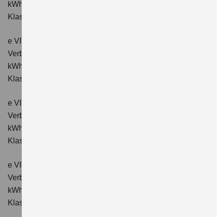
kWh/100km; CO₂-Emissionen kombiniert: 0 g/km; CO₂-
Klasse: A.
e VITARA eAxle ALLGRIP-e Comfort (61 kWh-Batterie)
Verbrauchswerte: Energieverbrauch kombiniert: 16,6
kWh/100km; CO₂-Emissionen kombiniert: 0 g/km; CO₂-
Klasse: A.
e VITARA eAxle Comfort+ (61 kWh-Batterie)
Verbrauchswerte: Energieverbrauch kombiniert: 15,1
kWh/100km; CO₂-Emissionen kombiniert: 0 g/km; CO₂-
Klasse: A.
e VITARA eAxle ALLGRIP-e Comfort+ (61 kWh-Batterie)
Verbrauchswerte: Energieverbrauch kombiniert: 16,6
kWh/100 km; CO₂-Emissionen kombiniert: 0 g/km; CO₂-
Klasse: A.