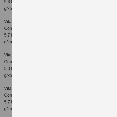
5,3 l/100km; kombinierter Wert der CO₂-Emission: 119
g/km; CO₂-Klasse: D
Vitara 1.4 BOOSTERJET HYBRID AT
Comfort
Verbrauchswerte: kombinierter Energieverbrauch
5,7 l/100 km; kombinierter Wert der CO₂-Emission: 129
g/km; CO₂-Klasse: D
Vitara 1.4 BOOSTERJET HYBRID
Comfort+
Verbrauchswerte: kombinierter Energieverbrauch
5,3 l/100km; kombinierter Wert der CO₂-Emission: 120
g/km; CO₂-Klasse: D
Vitara 1.4 BOOSTERJET HYBRID AT
Comfort+
Verbrauchswerte: kombinierter Energieverbrauch
5,7 l/100km; kombinierter Wert der CO₂-Emission: 130
g/km; CO₂-Klasse: D