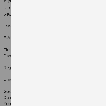
SUZUKI DEUTSCHLAND GMBH
Suzuki-Allee 7
64625 Bensheim
Telefon:
06251 5700-0
E-Mail:
kontakt@suzuki.de
Firmensitz und Registergericht:
Bensheim, Amtsgericht
Darmstadt
Registernummer:
HRB 21266
Umsatzsteueridentifikationsnummer:
DE 111660584
Geschäftsführer:
Daniel Schnell
Yusuke Kato