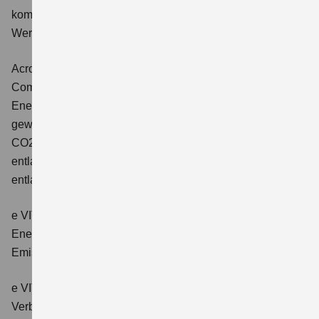
kombinierter Energieverbrauch 4,5 l/100km; kombinierter
Wert der CO2-Emission: 102 g/km; CO2-Klasse: C.
Across 2.5 PLUG-IN HYBRID CVT
Comfort+
Verbrauchswerte: gewichtet kombinierter
Energieverbrauch: 17,1kWh/100km plus 1,0 l/100 km;
gewichtet kombinierter Wert der CO2-Emission: 22 g/km;
CO2-Klasse: B; kombinierter Kraftstoffverbrauch bei
entladener Batterie: 6,6 l/100km; CO2-Klasse (bei
entladener Batterie): E.
e VITARA eAxle Club (49 kWh-Batterie)
Verbrauchswerte:
Energieverbrauch kombiniert: 14,9 kWh/100km; CO₂-
Emissionen kombiniert: 0 g/km; CO₂-Klasse: A.
e VITARA eAxle Comfort (61 kWh-Batterie)
Verbrauchswerte: Energieverbrauch kombiniert: 15,1