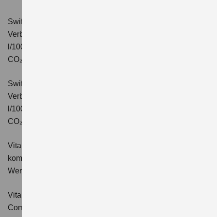
Swift 1.2 DUALJET HYBRID CVT Comfort+
Verbrauchswerte: kombinierter Energieverbrauch 4,7
l/100km; kombinierter Wert der CO₂-Emission: 106 g/km;
CO₂-Klasse: C.
Swift 1.2 DUALJET HYBRID ALLGRIP Comfort+
Verbrauchswerte: kombinierter Energieverbrauch 4,9
l/100km; kombinierter Wert der CO₂-Emission: 110 g/km;
CO₂-Klasse: C.
Vitara 1.4 BOOSTERJET HYBRID Club
Verbrauchswerte:
kombinierter Energieverbrauch 5,3 l/100km; kombinierter
Wert der CO₂-Emission: 119 g/km; CO₂-Klasse: D
Vitara 1.4 BOOSTERJET HYBRID
Comfort
Verbrauchswerte: kombinierter Energieverbrauch