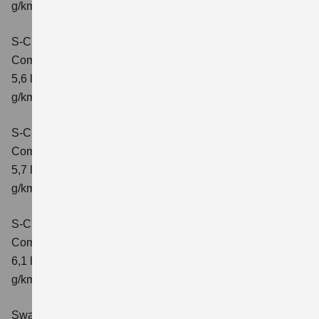
g/km; CO2-Klasse: D
S-Cross 1.4 BOOSTERJET HYBRID ALLGRIP
Comfort
Verbrauchswerte: kombinierter Energieverbrauch
5,6 l/100 km; kombinierter Wert der CO2-Emission: 131
g/km; CO2-Klasse: D
S-Cross 1.4 BOOSTERJET HYBRID ALLGRIP
Comfort+
Verbrauchswerte: kombinierter Energieverbrauch
5,7 l/100 km; kombinierter Wert der CO2-Emission: 131
g/km; CO2-Klasse: D
S-Cross 1.4 BOOSTERJET HYBRID ALLGRIP AT
Comfort+
Verbrauchswerte: kombinierter Energieverbrauch
6,1 l/100 km; kombinierter Wert der CO2-Emission: 141
g/km; CO2-Klasse: E
Swace 1.8 HYBRID CVT Comfort+
Verbrauchswerte: