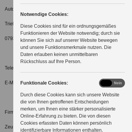
Autohaus Jürgen Leistner e.K.
Notwendige Cookies:
Triebeser Straße 15
Diese Cookies sind für ein ordnungsgemäßes
Funktionieren der Website notwendig; durch sie
07937 Zeulenrofa-Triebes
können Sie sich auf unserer Website bewegen
und unsere Funktionsmerkmale nutzen. Die
Daten erlauben keinen unmittelbaren
Rückschluss auf Ihre Person.
Telefon: 036628-957130
E-Mail: info@autohaus-leistner.de
functional
Funktionale Cookies:
Ja
Nein
Durch diese Cookies kann sich unsere Website
die von Ihnen getroffenen Entscheidungen
merken, um Ihnen eine stärker personalisierte
Firmensitz und Registergericht:
Online-Erfahrung zu bieten. Die von diesen
Cookies erfassten Daten können persönlich
Zeulenroda-Triebes, Amtsgericht Jena
identifizierbare Informationen enthalten.