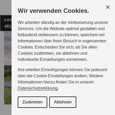
Zum
Wir verwenden Cookies.
Hauptinhalt
Lessingstraße 1
AUTOHAUS LESSINGSTRASSE GMBH
Wir arbeiten ständig an der Verbesserung unserer
46149 Oberhausen
Services. Um die Website optimal gestalten und
fortlaufend verbessern zu können, speichern wir
MODELLE
Informationen über Ihren Besuch in sogenannten
Cookies. Entscheiden Sie sich, ob Sie allen
Cookies zustimmen, sie ablehnen und
ZUBEHÖR
individuelle Einstellungen vornehmen.
Ihre erteilten Einwilligungen können Sie jederzeit
BERATUNG & KAUF
über die Cookie-Einstellungen ändern. Weitere
Informationen hierzu finden Sie in unserer
Datenschutzerklärung
.
GESCHÄFTSKUNDEN
Zustimmen
Ablehnen
SERVICE