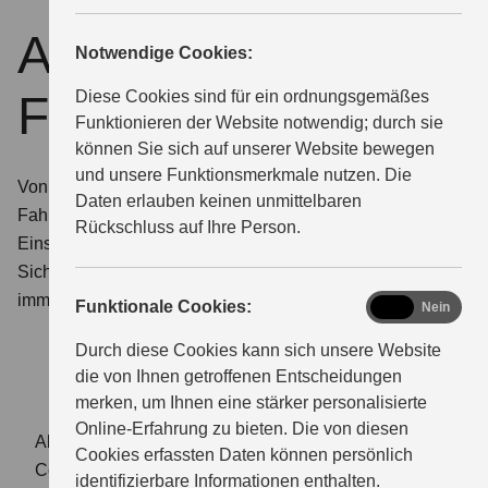
Angebote für
Notwendige Cookies:
ÜBER UNS
Fahrschulen.
Diese Cookies sind für ein ordnungsgemäßes
Funktionieren der Website notwendig; durch sie
können Sie sich auf unserer Website bewegen
und unsere Funktionsmerkmale nutzen. Die
Von Anfang an:
Fun to drive heißt auch, dass unsere
Daten erlauben keinen unmittelbaren
Fahrzeuge einfach zu fahren sein sollen. So gelingt der
Rückschluss auf Ihre Person.
Einstieg – mit Sicherheit. Denn dank vollständiger
Sicherheitspakete in den Modellen sind die Insassen
immer gut aufgehoben.
functional
Funktionale Cookies:
Ja
Nein
Durch diese Cookies kann sich unsere Website
die von Ihnen getroffenen Entscheidungen
merken, um Ihnen eine stärker personalisierte
Online-Erfahrung zu bieten. Die von diesen
Abbildung zeigt Swift 1.2 DUALJET HYBRID
Cookies erfassten Daten können persönlich
Comfort+
identifizierbare Informationen enthalten.