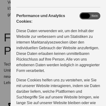
Verbrauchswerte: kombinierter Energieverbrauch 4,4
l/100 km; kombinierter Wert der CO2-Emission: 99
g/km; CO2-Klasse: C
analytics
Performance und Analytics
Ja
Nein
Cookies:
Diese Daten verwenden wir, um den Inhalt der
Für Neulinge und
Website zur verbessern und um Statistiken zu
internen Marktanalysezwecken über den
Profis.
individuellen Gebrauch der Website anzufertigen.
Diese Daten erlauben keinen unmittelbaren
Rückschluss auf Ihre Person. Alle von uns
Technisch leicht umrüstbar – gerade der Swace macht den
erhobenen Daten werden lediglich in aggregierter
Umbau zum Fahrschulauto leicht mit. Und glänzt in der
Form verarbeitet.
neuen Rolle mit viel Platz und Sicherheit für Schüler und
Diese Cookies helfen uns zu verstehen, wie Sie
Lehrer.
mit unserer Website interagieren, indem sie Daten
darüber liefern, welche Plattformen und
Suchbegriffe Sie auf unsere Website bringen, wie
lange Sie auf unserer Website bleiben oder wie