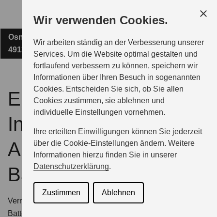
Zum
Wir verwenden Cookies.
Hauptinhalt
Osnabrücker Straße 5
AUTOHAUS LIENESCH GMBH & CO. KG
Wir arbeiten ständig an der Verbesserung unserer
49134 Wallenhorst-Lechtingen
Services. Um die Website optimal gestalten und
fortlaufend verbessern zu können, speichern wir
MODELLE
Informationen über Ihren Besuch in sogenannten
Cookies. Entscheiden Sie sich, ob Sie allen
Endnutzer-
Cookies zustimmen, sie ablehnen und
ZUBEHÖR
individuelle Einstellungen vornehmen.
Informationen gemäß
Ihre erteilten Einwilligungen können Sie jederzeit
BERATUNG & KAUF
Art. 64 EU-
über die Cookie-Einstellungen ändern. Weitere
Informationen hierzu finden Sie in unserer
Datenschutzerklärung
.
Batterieverordnung
GESCHÄFTSKUNDEN
Zustimmen
Ablehnen
Vermeidung der Entstehung von Altbatterien
SERVICE
Batterien sind ein wichtiger Bestandteil moderner