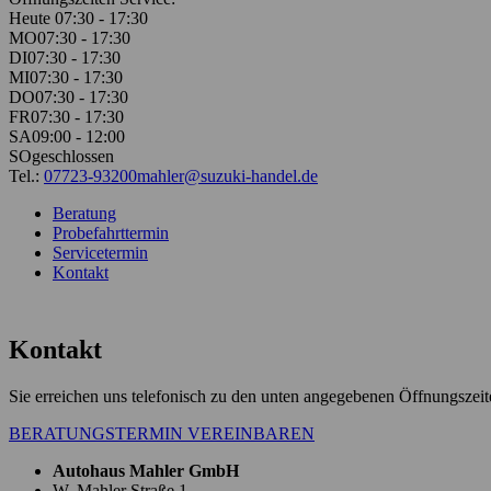
Heute 07:30 - 17:30
MO
07:30 - 17:30
DI
07:30 - 17:30
MI
07:30 - 17:30
DO
07:30 - 17:30
FR
07:30 - 17:30
SA
09:00 - 12:00
SO
geschlossen
Tel.:
07723-93200
mahler@suzuki-handel.de
Beratung
Probefahrttermin
Servicetermin
Kontakt
Kontakt
Sie erreichen uns telefonisch zu den unten angegebenen Öffnungszei
BERATUNGSTERMIN VEREINBAREN
Autohaus Mahler GmbH
W. Mahler Straße 1