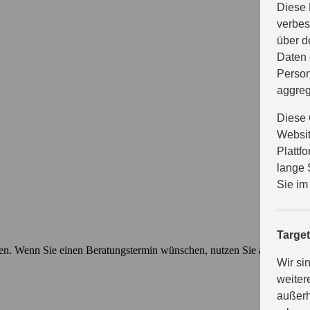
Diese 
verbes
über d
Daten 
Person
aggreg
Diese 
Websit
Plattf
lange 
Sie im
Targe
ten. Wenn Sie einen Beratungstermin wünschen, nutzen Sie am besten u
Wir si
weiter
außerh