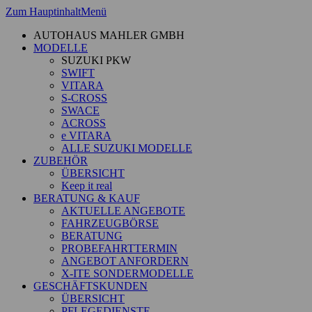
Zum Hauptinhalt
Menü
AUTOHAUS MAHLER GMBH
MODELLE
SUZUKI PKW
SWIFT
VITARA
S-CROSS
SWACE
ACROSS
e VITARA
ALLE SUZUKI MODELLE
ZUBEHÖR
ÜBERSICHT
Keep it real
BERATUNG & KAUF
AKTUELLE ANGEBOTE
FAHRZEUGBÖRSE
BERATUNG
PROBEFAHRTTERMIN
ANGEBOT ANFORDERN
X-ITE SONDERMODELLE
GESCHÄFTSKUNDEN
ÜBERSICHT
PFLEGEDIENSTE