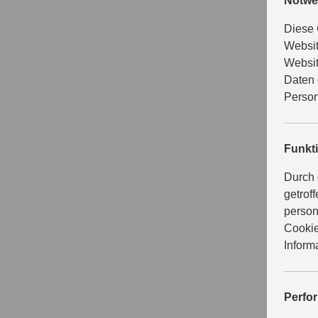
Notwe
Diese 
Websit
Websit
Daten 
Person
Funkt
Durch 
getrof
person
Cookie
Inform
Perfo