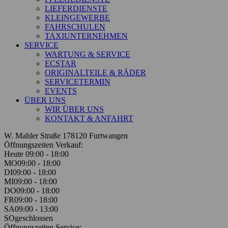
LIEFERDIENSTE
KLEINGEWERBE
FAHRSCHULEN
TAXIUNTERNEHMEN
SERVICE
WARTUNG & SERVICE
ECSTAR
ORIGINALTEILE & RÄDER
SERVICETERMIN
EVENTS
ÜBER UNS
WIR ÜBER UNS
KONTAKT & ANFAHRT
W. Mahler Straße 1
78120 Furtwangen
Öffnungszeiten Verkauf:
Heute 09:00 - 18:00
MO
09:00 - 18:00
DI
09:00 - 18:00
MI
09:00 - 18:00
DO
09:00 - 18:00
FR
09:00 - 18:00
SA
09:00 - 13:00
SO
geschlossen
Öffnungszeiten Service: