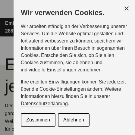
Zum
Wir verwenden Cookies.
Hauptinhalt
Embser Dorfstraße 19
MAS MICHEEL AUTO-SERVICE OHG
Wir arbeiten ständig an der Verbesserung unserer
28832 Achim
Services. Um die Website optimal gestalten und
fortlaufend verbessern zu können, speichern wir
MODELLE
Informationen über Ihren Besuch in sogenannten
Cookies. Entscheiden Sie sich, ob Sie allen
Entdecken Sie
Cookies zustimmen, sie ablehnen und
ZUBEHÖR
individuelle Einstellungen vornehmen.
jetzt den Across
Ihre erteilten Einwilligungen können Sie jederzeit
BERATUNG & KAUF
über die Cookie-Einstellungen ändern. Weitere
Informationen hierzu finden Sie in unserer
Datenschutzerklärung
.
Der Suzuki Across ist ein sportives SUV-Modell mit einer
GESCHÄFTSKUNDEN
ganzen Reihe starker Seiten: markantes Design,
Zustimmen
Ablehnen
Wellness-Komfort, Allradantrieb und Hybrid-Technologie
für bis zu 75 km rein elektrisches Fahren.
SERVICE