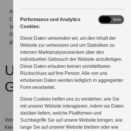
Abbildung zeigt Swift 1.2 DUALJET HYBRID
Comfort+
analytics
Performance und Analytics
Ja
Nein
Cookies:
Verbrauchswerte: kombinierter Energieverbrauch 4,4
l/100km; kombinierter Wert der CO₂-Emission: 99
Diese Daten verwenden wir, um den Inhalt der
g/km; CO₂-Klasse: C
Website zur verbessern und um Statistiken zu
internen Marktanalysezwecken über den
individuellen Gebrauch der Website anzufertigen.
Unsere
Diese Daten erlauben keinen unmittelbaren
Rückschluss auf Ihre Person. Alle von uns
erhobenen Daten werden lediglich in aggregierter
Gewerbeangebote:
Form verarbeitet.
breit aufgestellt.
Diese Cookies helfen uns zu verstehen, wie Sie
mit unserer Website interagieren, indem sie Daten
darüber liefern, welche Plattformen und
Von Handwerker bis Pflegedienstleister, vom
Suchbegriffe Sie auf unsere Website bringen, wie
lange Sie auf unserer Website bleiben oder wie
Kleingewerbe zur ganzen Flotte. Suzuki hat passende