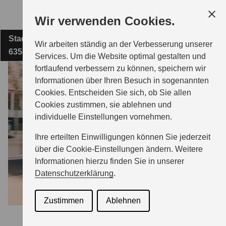
Zum
Wir verwenden Cookies.
Hauptinhalt
Stadtweg 1
AUTOHAUS SIEGFRIED MORKEL GMBH
Wir arbeiten ständig an der Verbesserung unserer
63589 Linsengericht
Services. Um die Website optimal gestalten und
fortlaufend verbessern zu können, speichern wir
MODELLE
Informationen über Ihren Besuch in sogenannten
Cookies. Entscheiden Sie sich, ob Sie allen
Cookies zustimmen, sie ablehnen und
ZUBEHÖR
individuelle Einstellungen vornehmen.
Ihre erteilten Einwilligungen können Sie jederzeit
GESCHÄFTSKUNDEN
über die Cookie-Einstellungen ändern. Weitere
Informationen hierzu finden Sie in unserer
Datenschutzerklärung
.
SERVICE
Zustimmen
Ablehnen
ÜBER UNS