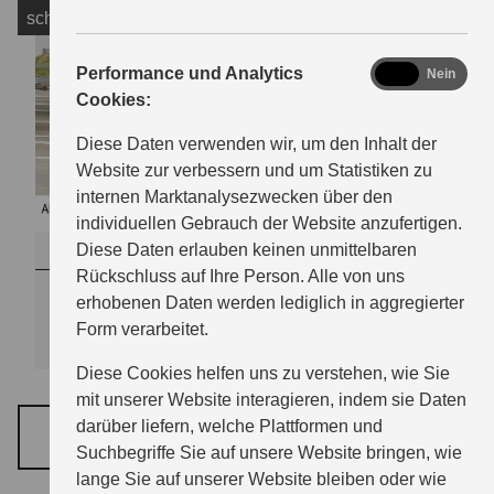
279
EUR
schon ab
/mtl.
analytics
Performance und Analytics
Ja
Nein
Cookies:
Diese Daten verwenden wir, um den Inhalt der
Website zur verbessern und um Statistiken zu
internen Marktanalysezwecken über den
individuellen Gebrauch der Website anzufertigen.
LEASING
FINANZIERUNG
Diese Daten erlauben keinen unmittelbaren
Rückschluss auf Ihre Person. Alle von uns
Laufzeit
Jährl. Fahrleistung
Sonderzahlung
erhobenen Daten werden lediglich in aggregierter
48
5.000
1.000
Form verarbeitet.
Monate
km
EUR
Diese Cookies helfen uns zu verstehen, wie Sie
mit unserer Website interagieren, indem sie Daten
darüber liefern, welche Plattformen und
ANGEBOT ANFORDERN
Suchbegriffe Sie auf unsere Website bringen, wie
lange Sie auf unserer Website bleiben oder wie