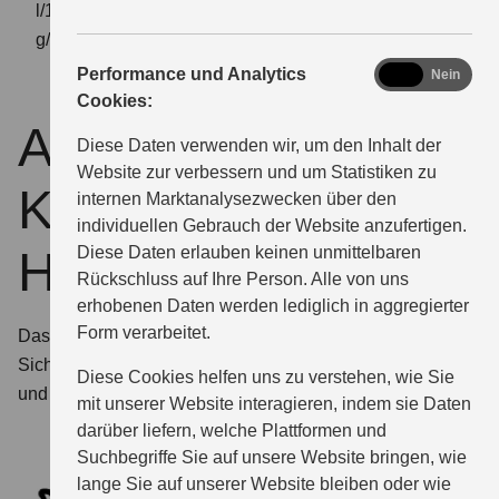
l/100km; kombinierter Wert der CO₂-Emission: 99
g/km; CO₂-Klasse: C
analytics
Performance und Analytics
Ja
Nein
Cookies:
Attraktive
Diese Daten verwenden wir, um den Inhalt der
Website zur verbessern und um Statistiken zu
Konditionen frei
internen Marktanalysezwecken über den
individuellen Gebrauch der Website anzufertigen.
Haus.
Diese Daten erlauben keinen unmittelbaren
Rückschluss auf Ihre Person. Alle von uns
erhobenen Daten werden lediglich in aggregierter
Form verarbeitet.
Das Wichtigste ist schon drin. Wie das komplette
Sicherheitspaket im Swift. Hinzu kommen geringe Kosten
Diese Cookies helfen uns zu verstehen, wie Sie
und Verbrauch im laufenden Betrieb.
mit unserer Website interagieren, indem sie Daten
darüber liefern, welche Plattformen und
Suchbegriffe Sie auf unsere Website bringen, wie
lange Sie auf unserer Website bleiben oder wie