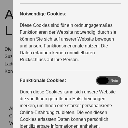
Angebote für
Notwendige Cookies:
ÜBER UNS
Lieferdienste
Diese Cookies sind für ein ordnungsgemäßes
Funktionieren der Website notwendig; durch sie
können Sie sich auf unserer Website bewegen
und unsere Funktionsmerkmale nutzen. Die
Die bringen’s: Egal ob Pizza oder Polstermöbel –
Daten erlauben keinen unmittelbaren
Suzuki Modelle gibt es in fast jeder Größe für fast jede
Rückschluss auf Ihre Person.
Ladung. Und mit moderner Navigation und digitaler
Konnektivität finden sie auch jedes Ziel.
functional
Funktionale Cookies:
Ja
Nein
Durch diese Cookies kann sich unsere Website
die von Ihnen getroffenen Entscheidungen
merken, um Ihnen eine stärker personalisierte
Abbildung zeigt Swift 1.2 DUALJET HYBRID
Online-Erfahrung zu bieten. Die von diesen
Comfort+
Cookies erfassten Daten können persönlich
Verbrauchswerte: kombinierter Energieverbrauch 4,4
identifizierbare Informationen enthalten.