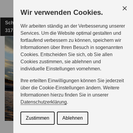
Zum
Wir verwenden Cookies.
Hauptinhalt
Scheckfeldweg 2
AUTOHAUS H. NIEDERDORF GMBH
Wir arbeiten ständig an der Verbesserung unserer
31789 Hameln
Services. Um die Website optimal gestalten und
fortlaufend verbessern zu können, speichern wir
MODELLE
Informationen über Ihren Besuch in sogenannten
Cookies. Entscheiden Sie sich, ob Sie allen
Cookies zustimmen, sie ablehnen und
ZUBEHÖR
individuelle Einstellungen vornehmen.
Ihre erteilten Einwilligungen können Sie jederzeit
BERATUNG & KAUF
über die Cookie-Einstellungen ändern. Weitere
Informationen hierzu finden Sie in unserer
Datenschutzerklärung
.
GESCHÄFTSKUNDEN
Zustimmen
Ablehnen
SERVICE