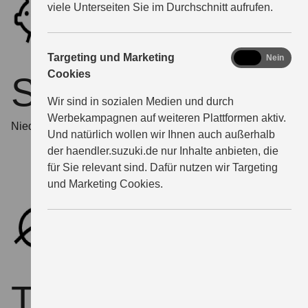
viele Unterseiten Sie im Durchschnitt aufrufen.
marketing
Targeting und Marketing
Ja
Nein
Cookies
Sparsam
Wir sind in sozialen Medien und durch
Werbekampagnen auf weiteren Plattformen aktiv.
Niedrige laufende Kosten gerade bei vielen Fahrten.
Und natürlich wollen wir Ihnen auch außerhalb
der haendler.suzuki.de nur Inhalte anbieten, die
für Sie relevant sind. Dafür nutzen wir Targeting
und Marketing Cookies.
Technologie