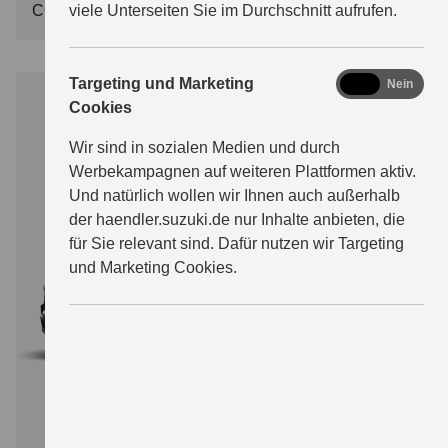
CO₂-Emission: 119 g/km; CO₂-Klasse: D
viele Unterseiten Sie im Durchschnitt aufrufen.
marketing
Targeting und Marketing
Ja
Nein
Cookies
S-Cross
Wir sind in sozialen Medien und durch
Werbekampagnen auf weiteren Plattformen aktiv.
Muskulöser Alltagshelfer
Und natürlich wollen wir Ihnen auch außerhalb
der haendler.suzuki.de nur Inhalte anbieten, die
für Sie relevant sind. Dafür nutzen wir Targeting
und Marketing Cookies.
ab 25.640 EUR
Mild-Hybrid, auch als Vollhybrid