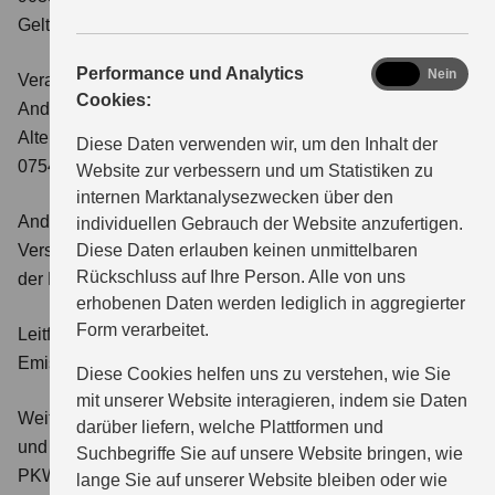
Geltungsbereich: Deutschland
analytics
Performance und Analytics
Ja
Nein
Verantwortlich für den Inhalt
(gem. § 18 Abs. 2 MStV):
Cookies:
André Rabold
Altenburger Straße 96
Diese Daten verwenden wir, um den Inhalt der
07546 Gera
Website zur verbessern und um Statistiken zu
internen Marktanalysezwecken über den
AndréRabold/ Registrierung als ungebundener
individuellen Gebrauch der Website anzufertigen.
Versicherungsvermittler (gemäß § 34d Abs.1 GewO) unter
Diese Daten erlauben keinen unmittelbaren
Rückschluss auf Ihre Person. Alle von uns
der Registernummer: D-7O26-DNQN0-31
erhobenen Daten werden lediglich in aggregierter
Form verarbeitet.
Leitfaden über den Kraftstoffverbrauch die CO2-
Emissionen und den Stromverbrauch neuer PKW
Diese Cookies helfen uns zu verstehen, wie Sie
mit unserer Website interagieren, indem sie Daten
Weitere Informationen zum offiziellen Kraftstoffverbrauch
darüber liefern, welche Plattformen und
und den offiziellen spezifischen CO2-Emissionen neuer
Suchbegriffe Sie auf unsere Website bringen, wie
PKW können dem „Leitfaden über den Kraftstoffverbrauch
lange Sie auf unserer Website bleiben oder wie