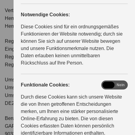
Vertreten durch:
Notwendige Cookies:
Herr Andre Rabold
ÜBER UNS
Herr Jens Rabold
Diese Cookies sind für ein ordnungsgemäßes
Funktionieren der Website notwendig; durch sie
Registereintrag:
können Sie sich auf unserer Website bewegen
und unsere Funktionsmerkmale nutzen. Die
Eingetragen im Handelsregister.
Daten erlauben keinen unmittelbaren
Registergericht: Jena
Rückschluss auf Ihre Person.
Registernummer: HRA 201938
Umsatzsteuer-ID:
functional
Funktionale Cookies:
Ja
Nein
Umsatzsteuer-Identifikationsnummer nach §27a
Umsatzsteuergesetz:
Durch diese Cookies kann sich unsere Website
DE286809973
die von Ihnen getroffenen Entscheidungen
merken, um Ihnen eine stärker personalisierte
Berufshaftpflichtversicherung:
Online-Erfahrung zu bieten. Die von diesen
Cookies erfassten Daten können persönlich
GARANTA Versicherungs-AG
identifizierbare Informationen enthalten.
90334 Nürnberg