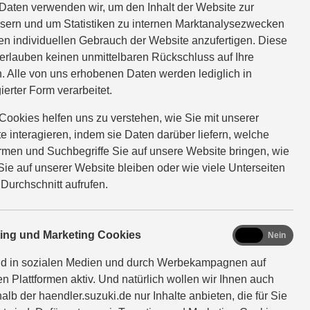
Daten verwenden wir, um den Inhalt der Website zur
sern und um Statistiken zu internen Marktanalysezwecken
en individuellen Gebrauch der Website anzufertigen. Diese
HYBRID ALLGRIP Comfort
Verbrauchswerte: kombinierter
erlauben keinen unmittelbaren Rückschluss auf Ihre
km; kombinierter Wert der CO2-Emission: 131 g/km; CO2-
. Alle von uns erhobenen Daten werden lediglich in
ierter Form verarbeitet.
HYBRID ALLGRIP Comfort+
Verbrauchswerte: kombinierter
Cookies helfen uns zu verstehen, wie Sie mit unserer
km; kombinierter Wert der CO2-Emission: 131 g/km; CO2-
e interagieren, indem sie Daten darüber liefern, welche
ormen und Suchbegriffe Sie auf unsere Website bringen, wie
Sie auf unserer Website bleiben oder wie viele Unterseiten
HYBRID ALLGRIP AT Comfort+
Verbrauchswerte:
 Durchschnitt aufrufen.
h 6,1 l/100 km; kombinierter Wert der CO2-Emission: 141
marketing
ting und Marketing Cookies
Ja
Nein
fort+
Verbrauchswerte: kombinierter Energieverbrauch 4,5
nd in sozialen Medien und durch Werbekampagnen auf
der CO2-Emission: 102 g/km; CO2-Klasse: C.
en Plattformen aktiv. Und natürlich wollen wir Ihnen auch
alb der haendler.suzuki.de nur Inhalte anbieten, die für Sie
 CVT Comfort+
Verbrauchswerte: gewichtet kombinierter