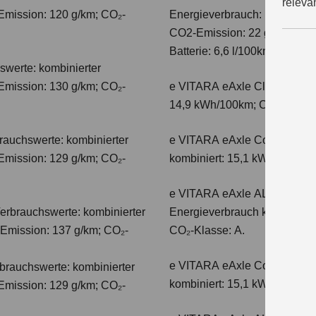
releva
Emission: 120 g/km; CO₂-
Energieverbrauch: 17,1kWh/10
CO2-Emission: 22 g/km; CO2-K
Batterie: 6,6 l/100km; CO2-Kl
swerte: kombinierter
Emission: 130 g/km; CO₂-
e VITARA eAxle Club (49 kW
14,9 kWh/100km; CO₂-Emissio
auchswerte: kombinierter
e VITARA eAxle Comfort (61 
Emission: 129 g/km; CO₂-
kombiniert: 15,1 kWh/100km;
e VITARA eAxle ALLGRIP-e C
erbrauchswerte: kombinierter
Energieverbrauch kombiniert
-Emission: 137 g/km; CO₂-
CO₂-Klasse: A.
e VITARA eAxle Comfort+ (61
auchswerte: kombinierter
kombiniert: 15,1 kWh/100km;
Emission: 129 g/km; CO₂-