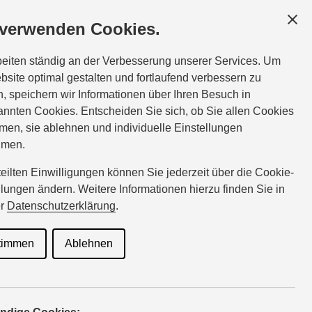
GESCHÄFTSKUNDEN
SERVICE
ÜBER UNS
 verwenden Cookies.
ce:
Tel.:
03385-503590
beiten ständig an der Verbesserung unserer Services. Um
rathenow@suzuki-handel.de
bsite optimal gestalten und fortlaufend verbessern zu
, speichern wir Informationen über Ihren Besuch in
nnten Cookies. Entscheiden Sie sich, ob Sie allen Cookies
men, sie ablehnen und individuelle Einstellungen
hmen.
rteilten Einwilligungen können Sie jederzeit über die Cookie-
llungen ändern. Weitere Informationen hierzu finden Sie in
er
Datenschutzerklärung
.
D AGS Comfort+
Verbrauchswerte: kombinierter
timmen
Ablehnen
; kombinierter Wert der CO₂-Emission: 114 g/km; CO₂-
D ALLGRIP AGS Comfort
Verbrauchswerte: kombinierter