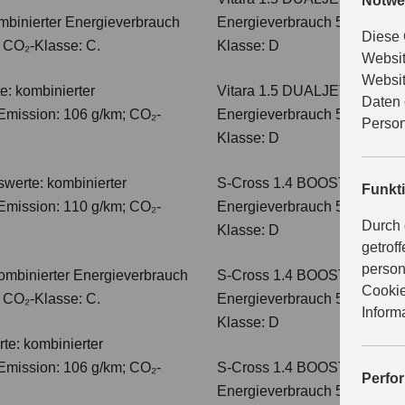
Notwe
mbinierter Energieverbrauch
Energieverbrauch 5,6 l/100km
Diese 
; CO₂-Klasse: C.
Klasse: D
Websit
Websit
e: kombinierter
Vitara 1.5 DUALJET HYBRI
Daten 
Emission: 106 g/km; CO₂-
Energieverbrauch 5,6 l/100km
Person
Klasse: D
werte: kombinierter
S-Cross 1.4 BOOSTERJET H
Funkt
Emission: 110 g/km; CO₂-
Energieverbrauch 5,4 l/100 
Durch 
Klasse: D
getrof
person
ombinierter Energieverbrauch
S-Cross 1.4 BOOSTERJET 
Cookie
; CO₂-Klasse: C.
Energieverbrauch 5,4 l/100 
Inform
Klasse: D
te: kombinierter
Emission: 106 g/km; CO₂-
S-Cross 1.4 BOOSTERJET H
Perfo
Energieverbrauch 5,8 l/100 