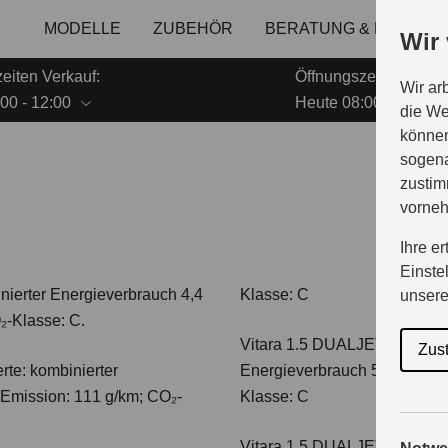
MODELLE
ZUBEHÖR
BERATUNG & KAUF
Wir
eiten Verkauf:
Öffnungszeiten Servi
Wir ar
00 - 12:00
Heute 08:00 - 12:00
die We
können
sogena
zustim
vorne
Ihre e
Einste
nierter Energieverbrauch 4,4
Klasse: C
unser
₂-Klasse: C.
Vitara 1.5 DUALJET HYBRI
Zus
te: kombinierter
Energieverbrauch 5,0 l/100km
-Emission: 111 g/km; CO₂-
Klasse: C
Vitara 1.5 DUALJET HYBRI