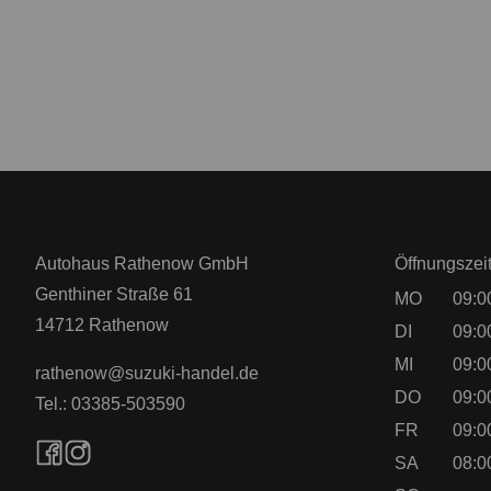
Autohaus Rathenow GmbH
Öffnungszei
Genthiner Straße 61
MO
09:0
14712 Rathenow
DI
09:0
MI
09:0
rathenow@suzuki-handel.de
DO
09:0
Tel.: 03385-503590
FR
09:0
SA
08:0