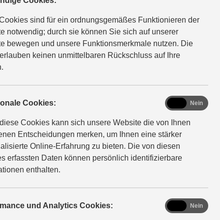
ndige Cookies:
; kombinierter Wert der CO₂-Emission: 126 g/km; CO₂-
Cookies sind für ein ordnungsgemäßes Funktionieren der
e notwendig; durch sie können Sie sich auf unserer
e bewegen und unsere Funktionsmerkmale nutzen. Die
D ALLGRIP AGS Comfort+
Verbrauchswerte: kombinierter
erlauben keinen unmittelbaren Rückschluss auf Ihre
; kombinierter Wert der CO₂-Emission: 127 g/km; CO₂-
.
YBRID Edition
Verbrauchswerte: kombinierter
functional
ionale Cookies:
Ja
Nein
km; kombinierter Wert der CO2-Emission: 121 g/km; CO2-
diese Cookies kann sich unsere Website die von Ihnen
fenen Entscheidungen merken, um Ihnen eine stärker
alisierte Online-Erfahrung zu bieten. Die von diesen
HYBRID Comfort
Verbrauchswerte: kombinierter
s erfassten Daten können persönlich identifizierbare
km; kombinierter Wert der CO2-Emission: 121 g/km; CO2-
ationen enthalten.
YBRID AT Comfort
Verbrauchswerte: kombinierter
analytics
rmance und Analytics Cookies:
Ja
Nein
km; kombinierter Wert der CO2-Emission: 132 g/km; CO2-