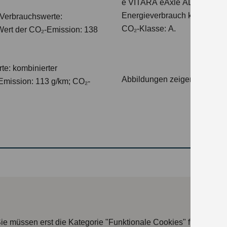
e VITARA eAxle ALLGRIP-e C
Energieverbrauch kombiniert
Verbrauchswerte:
CO₂-Klasse: A.
 Wert der CO₂-Emission: 138
te: kombinierter
Abbildungen zeigen Sondera
Emission: 113 g/km; CO₂-
ie müssen erst die Kategorie "Funktionale Cookies" freischalte